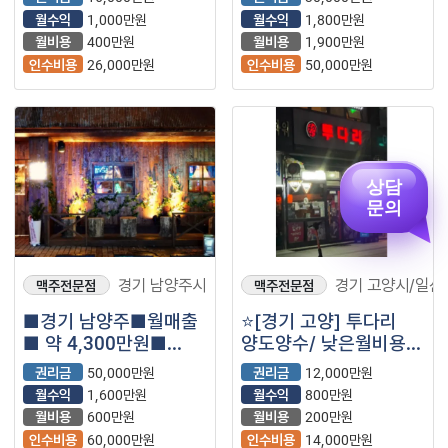
매장나왔습니다.
프렌차이즈 술집
월수익
1,000만원
월수익
1,800만원
매장나왔습니다.
월비용
400만원
월비용
1,900만원
인수비용
26,000만원
인수비용
50,000만원
상담
문의
경기 남양주시
경기 고양시/일산
맥주전문점
맥주전문점
■경기 남양주■월매출
⭐️[경기 고양] 투다리
■ 약 4,300만원■
양도양수/ 낮은월비용/
메가커피
운영 약 3년차⭐️
권리금
50,000만원
권리금
12,000만원
매장나왔습니다.
월수익
1,600만원
월수익
800만원
월비용
600만원
월비용
200만원
인수비용
60,000만원
인수비용
14,000만원