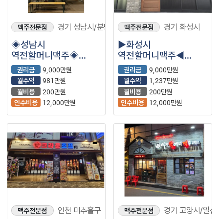
경기 성남시/분당
경기 화성시
맥주전문점
맥주전문점
◈성남시
▶화성시
역전할머니맥주◈
역전할머니맥주◀
월매출 3,503만원 ▶
월매출4,000만원대 /
권리금
9,000만원
권리금
9,000만원
순수익1,000만원 내외
초보안정창업추천!
월수익
981만원
월수익
1,237만원
◀ 안정창업 ! 초보
월비용
200만원
월비용
200만원
창업추천!
인수비용
12,000만원
인수비용
12,000만원
인천 미추홀구
경기 고양시/일산
맥주전문점
맥주전문점