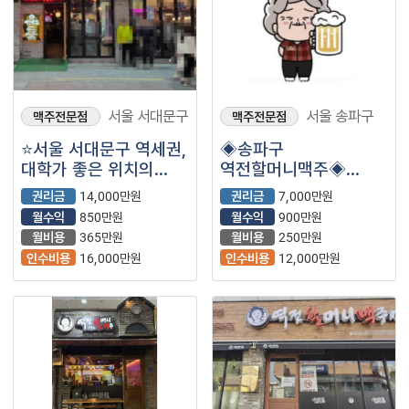
서울 서대문구
서울 송파구
맥주전문점
맥주전문점
⭐서울 서대문구 역세권,
◈송파구
대학가 좋은 위치의
역전할머니맥주◈
역전할머니맥주
월매출 4,209만원 ▶
권리금
14,000만원
권리금
7,000만원
양도양수
순수익910만원내외◀
월수익
850만원
월수익
900만원
소자본창업추천!
월비용
365만원
월비용
250만원
인수비용
16,000만원
인수비용
12,000만원