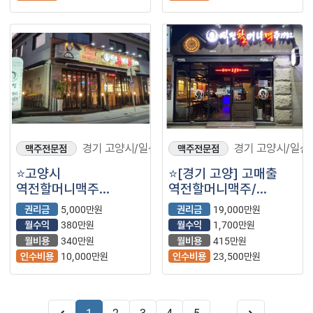
경기 고양시/일산
경기 고양시/일산
맥주전문점
맥주전문점
⭐️고양시
⭐️[경기 고양] 고매출
역전할머니맥주
역전할머니맥주/
양도양수/ 28평/
월매출5천/ 안정적으로
권리금
5,000만원
권리금
19,000만원
권리저렴하게
자리잡힌 매장⭐️
월수익
380만원
월수익
1,700만원
나왔습니다 ⭐️
월비용
340만원
월비용
415만원
인수비용
10,000만원
인수비용
23,500만원