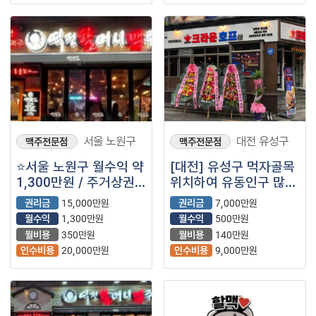
서울 노원구
대전 유성구
맥주전문점
맥주전문점
⭐서울 노원구 월수익 약
[대전] 유성구 먹자골목
1,300만원 / 주거상권 /
위치하여 유동인구 많은
성비수기 할것없는 매출
크라운호프 매장을
권리금
15,000만원
권리금
7,000만원
/ ＂역전할머니＂⭐
소개합니다!
월수익
1,300만원
월수익
500만원
월비용
350만원
월비용
140만원
인수비용
20,000만원
인수비용
9,000만원