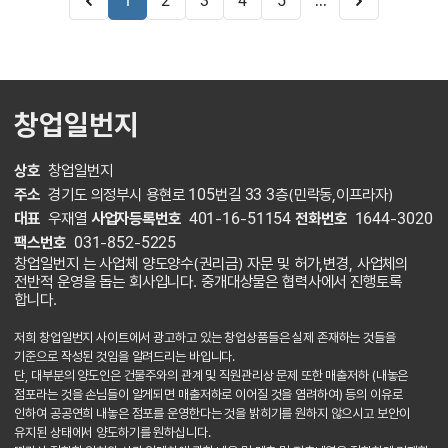
...
1
2
3
4
5
창업일번지
상호
창업일번지
주소
경기도 의정부시 용현로 105번길 33 3층(민락동,이프라자)
대표
우재열
사업자등록번호
401-16-51154
전화번호
1644-3020
팩스번호
031-852-5225
창업일번지 는 사업체 양도양수(권리금) 자문 및 허가,변경, 사업체의
전반적 운영을 돕는 회사입니다. 중개대상물은 협력사에서 진행토록
합니다.
저희 창업일번지 사이트에서 광고하고 있는 창업상품들은 실제 존재하는 것들을
기준으로 작성된 것임을 알려드리는 바입니다.
단, 대부분의 양도인은 건물주와의 관계 및 직원관리상 문제 또한 매출저하 (내놓은
점포라는 것을 손님들이 알게되면 매출저하로 이어질 것을 염려하여) 등의 이유로
인하여 공공연희 내놓은 점포를 운영한다는 것을 밝히기를 원하지 않으시고 보안이
유지된 상태에서 양도하기를 원하십니다.