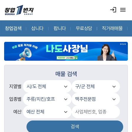
login
menu
창업검색
삽니다
팝니다
무료상담
직거래매물
매물 검색
지열별
업종별
예산
검색