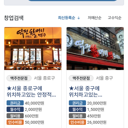
창업검색
최신등록순
저예산순
고수익순
서울 종로구
서울 중구
맥주전문점
맥주전문점
★서울 종로구에
★서울 중구에
위치하고있는 안정적인
위치하고있는
1등 브랜드
안정적으로 운영가능한
권리금
40,000만원
권리금
20,000만원
역전할머니맥주입니다
역전할머니 맥주입니다
월수익
2,000만원
월수익
1,500만원
~★
~★
월비용
600만원
월비용
450만원
인수비용
50,000만원
인수비용
26,000만원