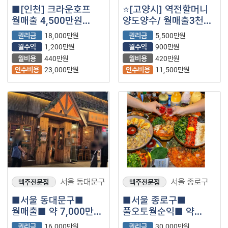
■[인천] 크라운호프
⭐️[고양시] 역전할머니
월매출 4,500만원
양도양수/ 월매출3천
고매출 양도양수 매물
반오토 월순익
권리금
18,000만원
권리금
5,500만원
(프랜차이즈/맥주/주점)
700만원/ 20평⭐️
월수익
1,200만원
월수익
900만원
월비용
440만원
월비용
420만원
인수비용
23,000만원
인수비용
11,500만원
서울 동대문구
서울 종로구
맥주전문점
맥주전문점
■서울 동대문구■
■서울 종로구■
월매출■ 약 7,000만원
풀오토월순익■ 약
■ 프렌차이즈 술집
1,800만원■
권리금
16,000만원
권리금
30,000만원