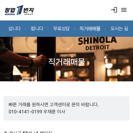
login
menu
삽니다
팝니다
무료상담
직거래매물
오시는 길
직거래매물
빠른 거래를 원하시면 고객센터로 문의 바랍니다.
010-4141-0199 우재훈 이사