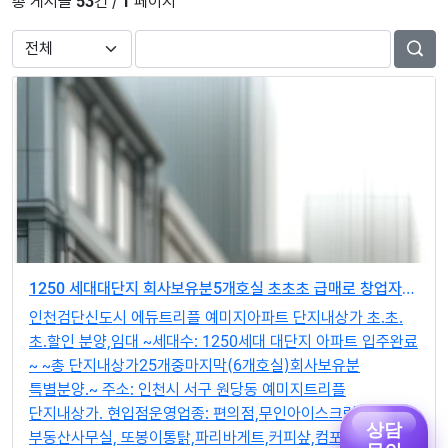
총 게시글
53
건 /
1
페이지
1250 세대대단지 회사보유분5개호실 초초초 급매로 창업자리추천드립니다.
인천검단신도시 에듀트리플 예미지아파트 단지내상가 초.초.
초.할인 분양,임대 ~세대수: 1250세대 대단지 아파트 입주완료
~ ~총 단지내상가25개중마지막(6개호실)회사보유분
특별분양.~ 주소: 인천시 서구 원당동 예미지트리플
단지내상가. 현입점운영업종: 편의점,무인아이스크림전문점,
상담
부동산사무실, 또봉이통탉,파리바게트,커피샆,컴포즈커피,
문의