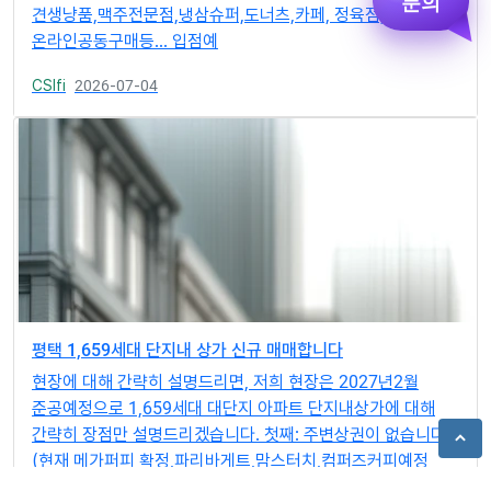
견생냥품,맥주전문점,냉삼슈퍼,도너츠,카페, 정육점,
온라인공동구매등... 입점예
CSIfi
2026-07-04
평택 1,659세대 단지내 상가 신규 매매합니다
현장에 대해 간략히 설명드리면, 저희 현장은 2027년2월
준공예정으로 1,659세대 대단지 아파트 단지내상가에 대해
간략히 장점만 설명드리겠습니다. 첫째: 주변상권이 없습니다.
(현재 메가퍼피 확정,파리바게트,맘스터치,컴퍼즈커피예정
둘째: 4,000평의 근린공원이 준공과 같이 만들어집니다. 셋째: