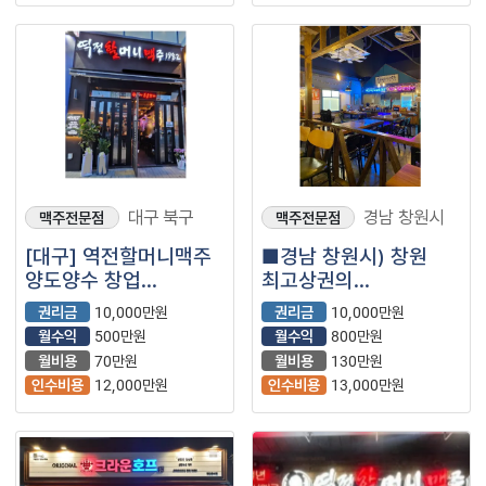
대구 북구
경남 창원시
맥주전문점
맥주전문점
[대구] 역전할머니맥주
■경남 창원시) 창원
양도양수 창업
최고상권의
(프랜차이즈/주점/
역전할머니맥주 매장을
권리금
10,000만원
권리금
10,000만원
맥주전문점/술집/
소개합니다.■
월수익
500만원
월수익
800만원
이자카야)
월비용
70만원
월비용
130만원
인수비용
12,000만원
인수비용
13,000만원