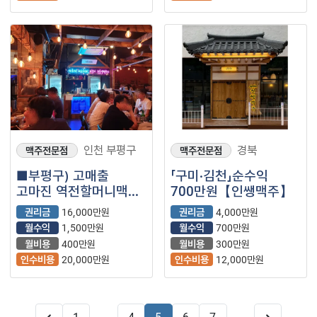
인천 부평구
경북
맥주전문점
맥주전문점
■부평구) 고매출
「구미·김천」순수익
고마진 역전할머니맥주
700만원【인쌩맥주】
매장을 소개합니다.■
권리금
16,000만원
권리금
4,000만원
월수익
1,500만원
월수익
700만원
월비용
400만원
월비용
300만원
인수비용
20,000만원
인수비용
12,000만원