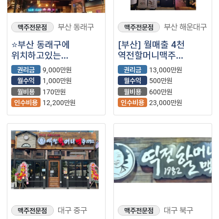
부산 동래구
부산 해운대구
맥주전문점
맥주전문점
⭐부산 동래구에
[부산] 월매출 4천
위치하고있는
역전할머니맥주
월고정비용저렴해,
양도양수 창업
권리금
9,000만원
권리금
13,000만원
수익성 좋은 ＂
(프랜차이즈/술집/주점/
월수익
1,000만원
월수익
500만원
역전할머니맥주＂
이자카야)
월비용
170만원
월비용
600만원
입니다⭐
인수비용
12,200만원
인수비용
23,000만원
대구 중구
대구 북구
맥주전문점
맥주전문점