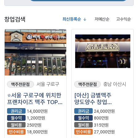
창업검색
최신등록순
저예산순
고수익순
서울 구로구
충남 아산시
맥주전문점
맥주전문점
⭐서울 구로구에 위치한
[아산] 금별맥주
프랜차이즈 맥주 TOP 5
양도양수 창업
＂역전할머니맥주＂ ＂
(프랜차이즈/이자카야/
권리금
14,000만원
권리금
24,000만원
역할맥＂ 나왔습니다⭐
맥주전문점/술집)
월수익
1,200만원
월수익
800만원
월비용
250만원
월비용
315만원
인수비용
18,000만원
인수비용
27,000만원