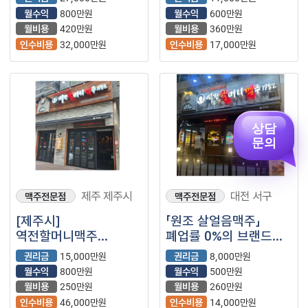
역전할맥)
위치한 / 순익 900가량
월수익
800만원
월수익
600만원
월비용
420만원
월비용
360만원
인수비용
32,000만원
인수비용
17,000만원
상담
문의
제주 제주시
대전 서구
맥주전문점
맥주전문점
[제주시]
「원조 살얼음맥주」
역전할머니맥주
폐업률 0%의 브랜드
양도양수 창업
【역전할머니맥주】
권리금
15,000만원
권리금
8,000만원
(프랜차이즈/주점/
월수익
800만원
월수익
500만원
역전할맥)
월비용
250만원
월비용
260만원
인수비용
46,000만원
인수비용
14,000만원