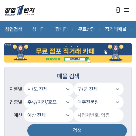
login
menu
창업검색
삽니다
팝니다
무료상담
직거래매물
매물 검색
지열별
업종별
예산
검색