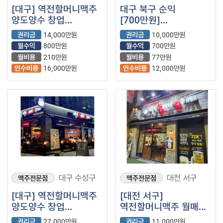
[대구] 역전할머니맥주
대구 북구 순익
양도양수 창업
[700만원]
(프랜차이즈/주점/술집/
역전할머니맥주
권리금
14,000만원
권리금
10,000만원
이자카야)
양도양수합니다.
월수익
800만원
월수익
700만원
월비용
210만원
월비용
77만원
인수비용
16,000만원
인수비용
12,000만원
대구 수성구
대전 서구
맥주전문점
맥주전문점
[대구] 역전할머니맥주
[대전 서구]
양도양수 창업
역전할머니맥주 월매출
(맥주전문점/호프/
3000+@ / 주거상권에
권리금
27,000만원
권리금
11,000만원