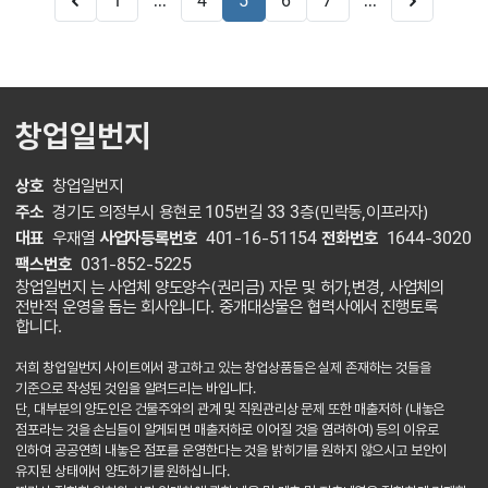
...
...
1
4
5
6
7
창업일번지
상호
창업일번지
주소
경기도 의정부시 용현로 105번길 33 3층(민락동,이프라자)
대표
우재열
사업자등록번호
401-16-51154
전화번호
1644-3020
팩스번호
031-852-5225
창업일번지 는 사업체 양도양수(권리금) 자문 및 허가,변경, 사업체의
전반적 운영을 돕는 회사입니다. 중개대상물은 협력사에서 진행토록
합니다.
저희 창업일번지 사이트에서 광고하고 있는 창업상품들은 실제 존재하는 것들을
기준으로 작성된 것임을 알려드리는 바입니다.
단, 대부분의 양도인은 건물주와의 관계 및 직원관리상 문제 또한 매출저하 (내놓은
점포라는 것을 손님들이 알게되면 매출저하로 이어질 것을 염려하여) 등의 이유로
인하여 공공연희 내놓은 점포를 운영한다는 것을 밝히기를 원하지 않으시고 보안이
유지된 상태에서 양도하기를 원하십니다.