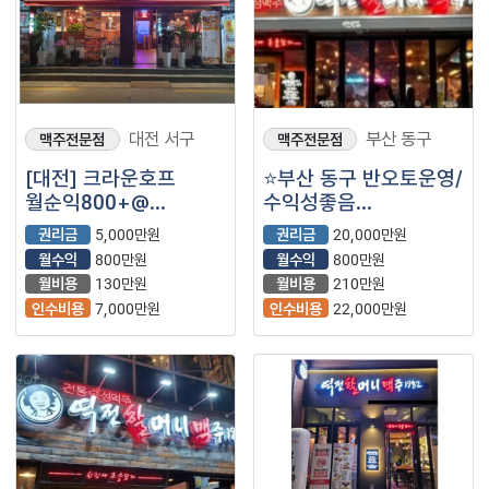
대전 서구
부산 동구
맥주전문점
맥주전문점
[대전] 크라운호프
⭐부산 동구 반오토운영/
월순익800+@
수익성좋음
권리저렴하게
맥주계의압도적인 1등
권리금
5,000만원
권리금
20,000만원
나왔습니다~!~!
＂역전할머니맥주＂
월수익
800만원
월수익
800만원
입니다⭐
월비용
130만원
월비용
210만원
인수비용
7,000만원
인수비용
22,000만원