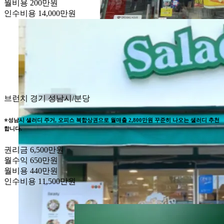
월비용
200만원
인수비용
14,000만원
브런치
경기 성남시/분당
⭐성남시 샐러디 주거, 오피스 복합상권으로 월매출 2,800만원 꾸준히 나오는 샐러디 추천
합니다.
권리금
6,500만원
월수익
650만원
월비용
440만원
인수비용
11,500만원