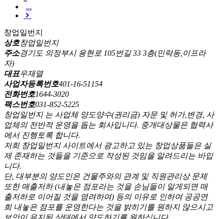
...
창업일번지
상호
창업일번지
주소
경기도 의정부시 용현로 105번길 33 3층(민락동,이프라
자)
대표
우재열
사업자등록번호
401-16-51154
전화번호
1644-3020
팩스번호
031-852-5225
창업일번지 는 사업체 양도양수(권리금) 자문 및 허가,변경, 사
업체의 전반적 운영을 돕는 회사입니다. 중개대상물은 협력사
에서 진행토록 합니다.
저희 창업일번지 사이트에서 광고하고 있는 창업상품들은 실
제 존재하는 것들을 기준으로 작성된 것임을 알려드리는 바입
니다.
단, 대부분의 양도인은 건물주와의 관계 및 직원관리상 문제
또한 매출저하 (내놓은 점포라는 것을 손님들이 알게되면 매
출저하로 이어질 것을 염려하여) 등의 이유로 인하여 공공연
희 내놓은 점포를 운영한다는 것을 밝히기를 원하지 않으시고
보안이 유지된 상태에서 양도하기를 원하십니다.