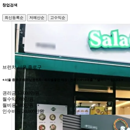
창업검색
최신등록순
저예산순
고수익순
브런치
서울 종로구
⭐서울 종로구 메인상권위치 / 워라벨좋은 매장 / 전국TOP10매출 ＂샐러디＂ 입니다.⭐
권리금
10,000만원
월수익
900만원
월비용
580만원
인수비용
20,000만원