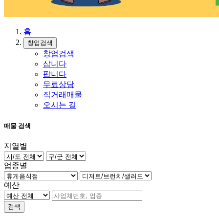
홈
창업검색
창업검색
삽니다
팝니다
무료상담
직거래매물
오시는 길
매물 검색
지열별
업종별
예산
검색