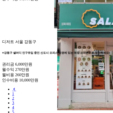
디저트
서울 강동구
⭐강동구 샐러디 인구유입 중인 신도시 오피스 상권에 있는 매장 소자본으로 인수하세요!
권리금
6,000만원
월수익
270만원
월비용
260만원
인수비용
10,000만원
1
2
3
4
5