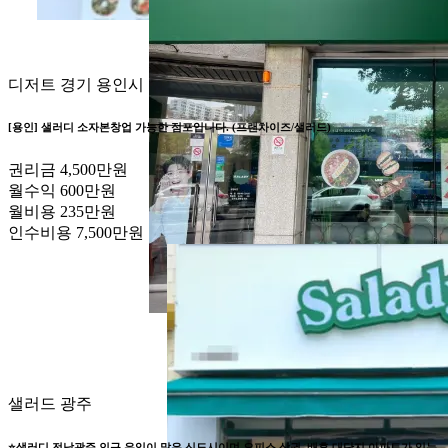
디저트
경기 용인시
[용인] 샐러디 소자본창업 가능한 점포입니다. (프랜차이즈/샐러드)
권리금
4,500만원
월수익
600만원
월비용
235만원
인수비용
7,500만원
샐러드
광주
⭐샐러디 전남광주 인구 유입이 많은 신도시이며 오피스 상권, 배후 대단지 아파트가 있는