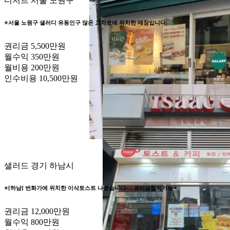
디저트
서울 노원구
⭐서울 노원구 샐러디 유동인구 많은 교차로에 위치한 매장입니다.
권리금
5,500만원
월수익
350만원
월비용
200만원
인수비용
10,500만원
샐러드
경기 하남시
⭐️[하남] 번화가에 위치한 이삭토스트 나왔습니다~ / 권리금협의가능⭐️
권리금
12,000만원
월수익
800만원