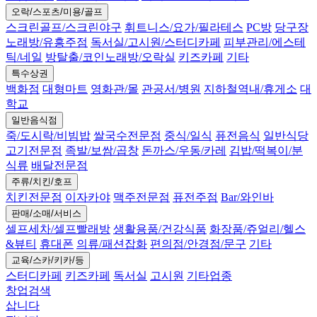
오락/스포츠/미용/골프
스크린골프/스크린야구
휘트니스/요가/필라테스
PC방
당구장
노래방/유흥주점
독서실/고시원/스터디카페
피부관리/에스테
틱/네일
방탈출/코인노래방/오락실
키즈카페
기타
특수상권
백화점
대형마트
영화관/몰
관공서/병원
지하철역내/휴게소
대
학교
일반음식점
죽/도시락/비빔밥
쌀국수전문점
중식/일식
퓨전음식
일반식당
고기전문점
족발/보쌈/곱창
돈까스/우동/카레
김밥/떡복이/분
식류
배달전문점
주류/치킨/호프
치킨전문점
이자카야
맥주전문점
퓨전주점
Bar/와인바
판매/소매/서비스
셀프세차/셀프빨래방
생활용품/건강식품
화장품/쥬얼리/헬스
&뷰티
휴대폰
의류/패션잡화
편의점/안경점/문구
기타
교육/스카/키카/등
스터디카페
키즈카페
독서실
고시원
기타업종
창업검색
삽니다