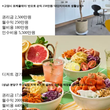
⭐️고양시 포케올데이/ 반오토 순익 250만원/ 대단지아파트 생활상권⭐️
권리금
2,500만원
월수익
250만원
월비용
180만원
인수비용
5,500만원
디저트
경기 성남시/분당
[성남] 분당구 주거밀집 지역 위치한 샐러드 전문점 매장을 소개합니다!!
권리금
17,000만원
월수익
200만원
월비용
440만원