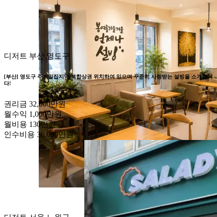
디저트
부산 영도구
[부산] 영도구 주거밀집지역/복합상권 위치하여 있으며 꾸준히 사랑받는 설빙을 소개합니
다!
권리금
32,000만원
월수익
1,000만원
월비용
130만원
인수비용
36,000만원