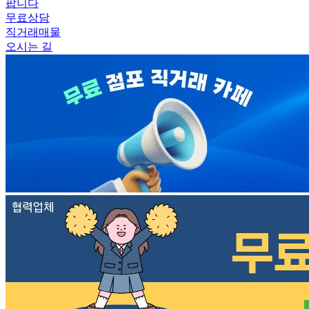
팝니다
무료상담
직거래매물
오시는 길