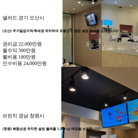
샐러드
경기 오산시
[오산] 주거밀집지역/학세권 위치하여 유동인구 많은 설빙 매장을 소개합니다!
권리금
22,000만원
월수익
500만원
월비용
180만원
인수비용
24,000만원
브런치
경남 창원시
[창원] 복합상권 위치한 설빙 월매출 3,300+@ 매장을 소개합니다!!