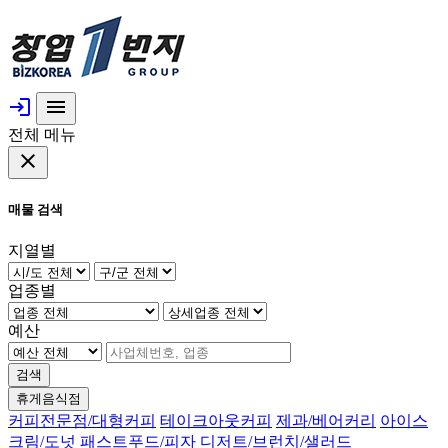
login
menu
전체 메뉴
close
매물 검색
지열별
업종별
예산
검색
휴게음식점
커피전문점/대형커피
테이크아웃커피
제과/베어커리
아이스
크림/도넛
패스트푸드/피자
디저트/브런치/샐러드