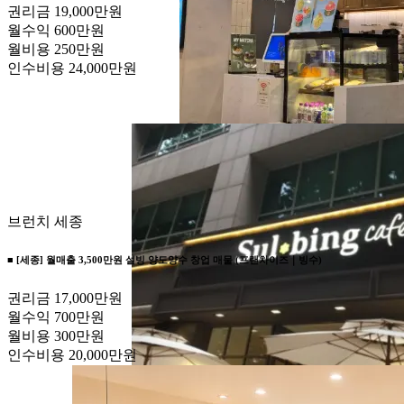
권리금
19,000만원
월수익
600만원
월비용
250만원
인수비용
24,000만원
브런치
세종
■ [세종] 월매출 3,500만원 설빙 양도양수 창업 매물 (프랜차이즈｜빙수)
권리금
17,000만원
월수익
700만원
월비용
300만원
인수비용
20,000만원