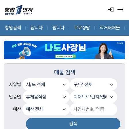
login
menu
창업검색
삽니다
팝니다
무료상담
직거래매물
매물 검색
지열별
업종별
예산
검색