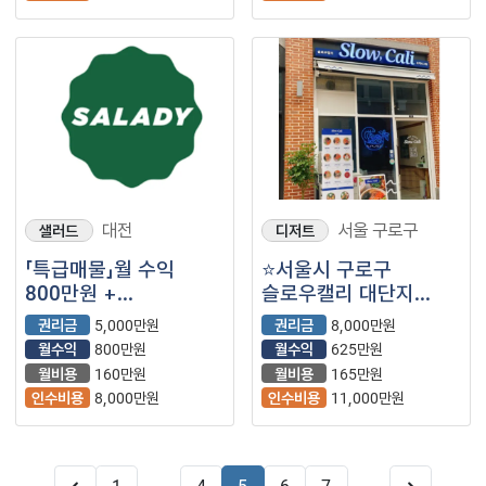
대전
서울 구로구
샐러드
디저트
「특급매물」월 수익
⭐서울시 구로구
800만원 +
슬로우캘리 대단지
@【샐러디】
아파트를 끼고 대로변,
권리금
5,000만원
권리금
8,000만원
역세권에서 안정적인
월수익
800만원
월수익
625만원
매출이 나오는
월비용
160만원
월비용
165만원
매장입니다.
인수비용
8,000만원
인수비용
11,000만원