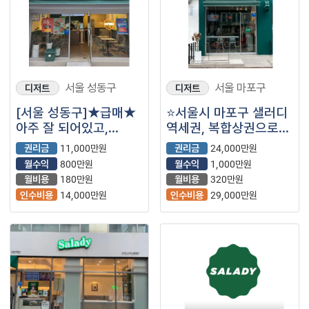
서울 성동구
서울 마포구
디저트
디저트
[서울 성동구]★급매★
⭐서울시 마포구 샐러디
아주 잘 되어있고,
역세권, 복합상권으로
권리금 저렴하게 나온
고매출 나오는
권리금
11,000만원
권리금
24,000만원
샐러디 매장
매장입니다.
월수익
800만원
월수익
1,000만원
소개합니다.
월비용
180만원
월비용
320만원
인수비용
14,000만원
인수비용
29,000만원