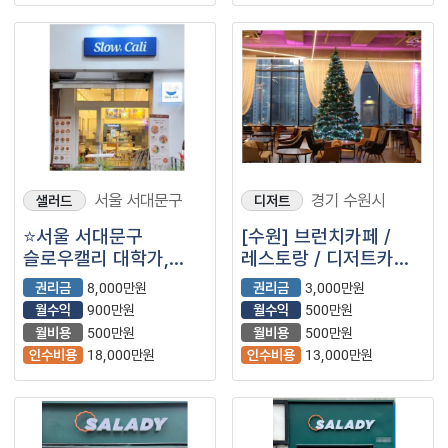
서울 서대문구
경기 수원시
샐러드
디저트
⭐서울 서대문구
[수원] 브런치카페 /
슬로우캘리 대학가,
레스토랑 / 디저트카페 /
번화가 좋은 입지에서
테라스 / 베이커리 업종
권리금
8,000만원
권리금
3,000만원
매출 높은 매장입니다.
추천
월수익
900만원
월수익
500만원
월비용
500만원
월비용
500만원
인수비용
18,000만원
인수비용
13,000만원