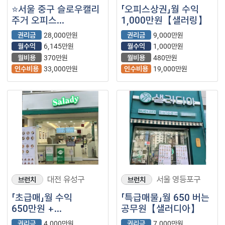
⭐서울 중구 슬로우캘리
「오피스상권」월 수익
주거 오피스
1,000만원【샐러링】
복합상권에서 고매출
권리금
28,000만원
권리금
9,000만원
나오는 매장입니다.
월수익
6,145만원
월수익
1,000만원
월비용
370만원
월비용
480만원
인수비용
33,000만원
인수비용
19,000만원
대전 유성구
서울 영등포구
브런치
브런치
「초급매」월 수익
「특급매물」월 650 버는
650만원 +
공무원【샐러디아】
@【샐러디】
권리금
4,000만원
권리금
7,000만원