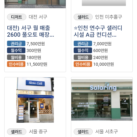
대전 서구
인천 미추홀구
디저트
샐러드
대전) 서구 월 매출
⭐인천 연수구 샐러디
2600 풀오토 매장
시설 A급 컨디션
샐러디 소개합니다
자랑하는 매장입니다.
권리금
7,500만원
권리금
7,000만원
월수익
300만원
월수익
600만원
월비용
180만원
월비용
240만원
인수비용
11,500만원
인수비용
10,000만원
서울 중구
서울 서초구
샐러드
샐러드