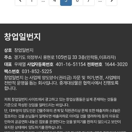
...
...
1
4
5
6
7
창업일번지
상호
창업일번지
주소
경기도 의정부시 용현로 105번길 33 3층(민락동,이프라자)
대표
우재열
사업자등록번호
401-16-51154
전화번호
1644-3020
팩스번호
031-852-5225
창업일번지 는 사업체 양도양수(권리금) 자문 및 허가,변경, 사업체의
전반적 운영을 돕는 회사입니다. 중개대상물은 협력사에서 진행토록
합니다.
저희 창업일번지 사이트에서 광고하고 있는 창업상품들은 실제 존재하는 것들을
기준으로 작성된 것임을 알려드리는 바입니다.
단, 대부분의 양도인은 건물주와의 관계 및 직원관리상 문제 또한 매출저하 (내놓은
점포라는 것을 손님들이 알게되면 매출저하로 이어질 것을 염려하여) 등의 이유로
인하여 공공연희 내놓은 점포를 운영한다는 것을 밝히기를 원하지 않으시고 보안이
유지된 상태에서 양도하기를 원하십니다.