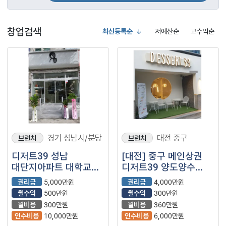
창업검색
최신등록순
저예산순
고수익순
경기 성남시/분당
대전 중구
브런치
브런치
디저트39 성남
[대전] 중구 메인상권
대단지아파트 대학교앞
디저트39 양도양수
유동인구 많은지역
창업
권리금
5,000만원
권리금
4,000만원
양도합니다★
월수익
500만원
월수익
300만원
월비용
300만원
월비용
360만원
인수비용
10,000만원
인수비용
6,000만원