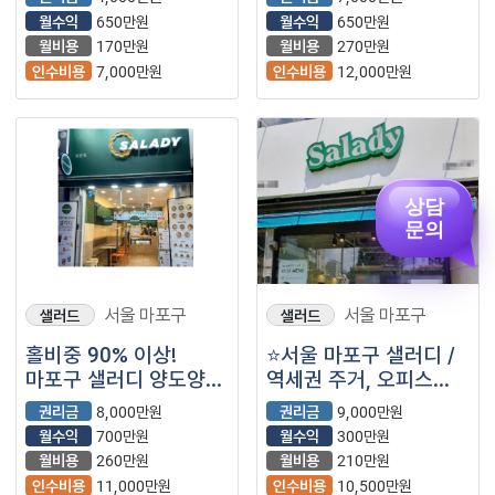
월수익
650만원
월수익
650만원
월비용
170만원
월비용
270만원
인수비용
7,000만원
인수비용
12,000만원
상담
문의
서울 마포구
서울 마포구
샐러드
샐러드
홀비중 90% 이상!
⭐서울 마포구 샐러디 /
마포구 샐러디 양도양수
역세권 주거, 오피스
매물입니다. (샐러드/
상권에서 풀오토로
권리금
8,000만원
권리금
9,000만원
프랜차이즈/포케)
안정적인 수익율이
월수익
700만원
월수익
300만원
나오는 매장입니다.
월비용
260만원
월비용
210만원
인수비용
11,000만원
인수비용
10,500만원