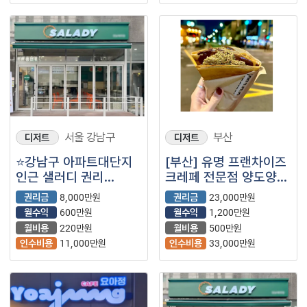
서울 강남구
부산
디저트
디저트
⭐강남구 아파트대단지
[부산] 유명 프랜차이즈
인근 샐러디 권리
크레페 전문점 양도양수
저렴하게 내놓습니다 ⭐
창업 (디저트카페/
권리금
8,000만원
권리금
23,000만원
부산카페)
월수익
600만원
월수익
1,200만원
월비용
220만원
월비용
500만원
인수비용
11,000만원
인수비용
33,000만원