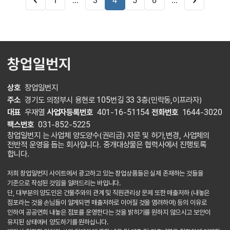
...
...
1
3
4
5
6
창업일번지
상호
창업일번지
주소
경기도 의정부시 용현로 105번길 33 3층(민락동,이프라자)
대표
우재열
사업자등록번호
401-16-51154
전화번호
1644-3020
팩스번호
031-852-5225
창업일번지 는 사업체 양도양수(권리금) 자문 및 허가,변경, 사업체의
전반적 운영을 돕는 회사입니다. 중개대상물은 협력사에서 진행토록
합니다.
저희 창업일번지 사이트에서 광고하고 있는 창업상품들은 실제 존재하는 것들을
기준으로 작성된 것임을 알려드리는 바입니다.
단, 대부분의 양도인은 건물주와의 관계 및 직원관리상 문제 또한 매출저하 (내놓은
점포라는 것을 손님들이 알게되면 매출저하로 이어질 것을 염려하여) 등의 이유로
인하여 공공연희 내놓은 점포를 운영한다는 것을 밝히기를 원하지 않으시고 보안이
유지된 상태에서 양도하기를 원하십니다.