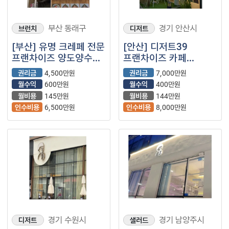
부산 동래구
경기 안산시
브런치
디저트
[부산] 유명 크레페 전문
[안산] 디저트39
프랜차이즈 양도양수
프랜차이즈 카페
창업 (디저트)
소자본창업 매물 (디39/
권리금
4,500만원
권리금
7,000만원
저가커피)
월수익
600만원
월수익
400만원
월비용
145만원
월비용
144만원
인수비용
6,500만원
인수비용
8,000만원
경기 수원시
경기 남양주시
디저트
샐러드