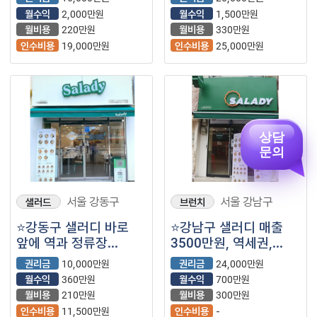
나오는 매장입니다.
나오는 매장입니다.
월수익
2,000만원
월수익
1,500만원
월비용
220만원
월비용
330만원
인수비용
19,000만원
인수비용
25,000만원
상담
문의
서울 강동구
서울 강남구
샐러드
브런치
⭐강동구 샐러디 바로
⭐강남구 샐러디 매출
앞에 역과 정류장
3500만원, 역세권,
유동인구 많은 지역에
복합상권으로 입지가
권리금
10,000만원
권리금
24,000만원
위치한 매장입니다.
좋은 매장입니다.
월수익
360만원
월수익
700만원
월비용
210만원
월비용
300만원
인수비용
11,500만원
인수비용
-