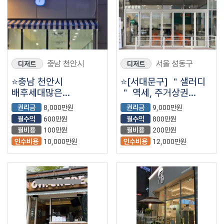
충남 천안시
서울 성동구
디저트
디저트
⭐충남 천안시
⭐[서대문구] ＂샐러디
배후세대많은
＂ 역세, 주거상권
핵심주거상권에
안정적이고 편차없는
권리금
8,000만원
권리금
9,000만원
위치하고있는 ＂
매출 ⭐
월수익
600만원
월수익
800만원
카페요아정＂입니다⭐
월비용
100만원
월비용
200만원
인수비용
10,000만원
인수비용
12,000만원