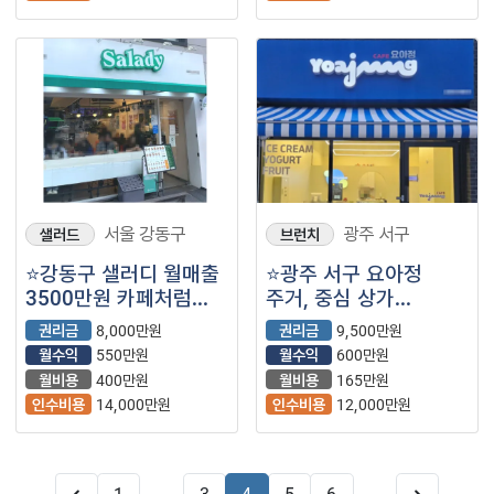
서울 강동구
광주 서구
샐러드
브런치
⭐강동구 샐러디 월매출
⭐광주 서구 요아정
3500만원 카페처럼
주거, 중심 상가
깔끔한 매장 운영을
지역에서 월매출
권리금
8,000만원
권리금
9,500만원
원하신다면
3,500만원 나오는 매장
월수익
550만원
월수익
600만원
샐러디입니다!
양도양수 합니다.
월비용
400만원
월비용
165만원
인수비용
14,000만원
인수비용
12,000만원