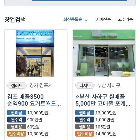
창업검색
최신등록순
저예산순
고수익순
경기 김포시
부산 사하구
샐러드
디저트
김포 매출3500
⭐부산 사하구 월매출
순익900 요거트월드
5,000만 고매출 포케,
나왔습니다! 고정지출
카페 프랜차이즈
권리금
10,000만원
권리금
13,000만원
적은매장입니다.
나왔습니다 ⭐
월수익
900만원
월수익
1,000만원
월비용
60만원
월비용
105만원
인수비용
10,500만원
인수비용
14,500만원