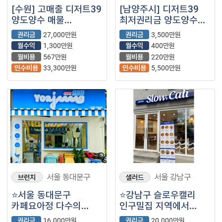
[수원] 고매출 디저트39
[남양주시] 디저트39
양도양수 매물
최저권리금 양도양수
(프랜차이즈/저가커피/
소자본창업
권리금
27,000만원
권리금
3,500만원
카페/디39)
(프랜차이즈/카페/
월수익
1,300만원
월수익
400만원
디39)
월비용
567만원
월비용
220만원
인수비용
33,300만원
인수비용
5,500만원
서울 동대문구
서울 강남구
브런치
샐러드
⭐서울 동대문구
⭐강남구 슬로우캘리
카페요아정 다수의
인구밀집 지역에서
대학교 인근에서 고매출
월매출 6000만원
권리금
16,000만원
권리금
20,000만원