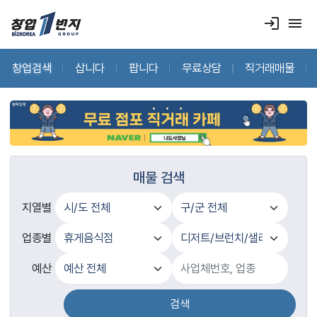
login
menu
창업검색
삽니다
팝니다
무료상담
직거래매물
매물 검색
지열별
업종별
예산
검색