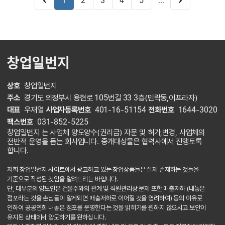
...
1
2
3
4
5
창업일번지
상호
창업일번지
주소
경기도 의정부시 용현로 105번길 33 3층(민락동,이프라자)
대표
우재열
사업자등록번호
401-16-51154
전화번호
1644-3020
팩스번호
031-852-5225
창업일번지 는 사업체 양도양수(권리금) 자문 및 허가,변경, 사업체의
전반적 운영을 돕는 회사입니다. 중개대상물은 협력사에서 진행토록
합니다.
저희 창업일번지 사이트에서 광고하고 있는 창업상품들은 실제 존재하는 것들을
기준으로 작성된 것임을 알려드리는 바입니다.
단, 대부분의 양도인은 건물주와의 관계 및 직원관리상 문제 또한 매출저하 (내놓은
점포라는 것을 손님들이 알게되면 매출저하로 이어질 것을 염려하여) 등의 이유로
인하여 공공연희 내놓은 점포를 운영한다는 것을 밝히기를 원하지 않으시고 보안이
유지된 상태에서 양도하기를 원하십니다.