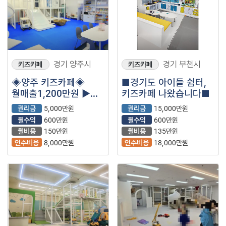
경기 양주시
경기 부천시
키즈카페
키즈카페
◈양주 키즈카페◈
■경기도 아이들 쉼터,
월매출1,200만원 ▶
키즈카페 나왔습니다■
순수익 600만원◀
권리금
5,000만원
권리금
15,000만원
소자본추천! 초보창업
월수익
600만원
월수익
600만원
추천
월비용
150만원
월비용
135만원
인수비용
8,000만원
인수비용
18,000만원