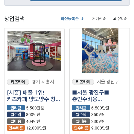
창업검색
최신등록순
저예산순
고수익순
경기 시흥시
서울 광진구
키즈카페
키즈카페
[시흥] 매출 1위!
■서울 광진구■
키즈카페 양도양수 창업
총인수비용
(키카/대관/파티룸)
■9,000만원 ■
권리금
5,500만원
권리금
6,500만원
키즈카페
월수익
800만원
월수익
350만원
매장나왔습니다.
월비용
404만원
월비용
230만원
인수비용
12,000만원
인수비용
9,000만원