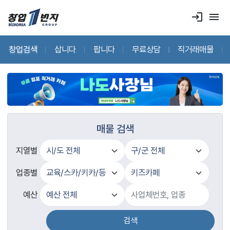
login
menu
창업검색
삽니다
팝니다
무료상담
직거래매물
매물 검색
지열별
업종별
예산
검색