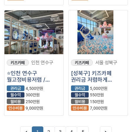
인천 연수구
서울 성북구
키즈카페
키즈카페
⭐인천 연수구
[성북구] 키즈카페
월고정비용저렴 /
권리금 저렴하게
수익성좋음 / ＂
양도양수 가능합니다.
권리금
4,500만원
권리금
5,000만원
키즈카페＂⭐
월매출 1000만원
월수익
300만원
월수익
550만원
키즈카페 양도
월비용
250만원
월비용
150만원
도와드리겠습니다.
인수비용
9,000만원
인수비용
7,000만원