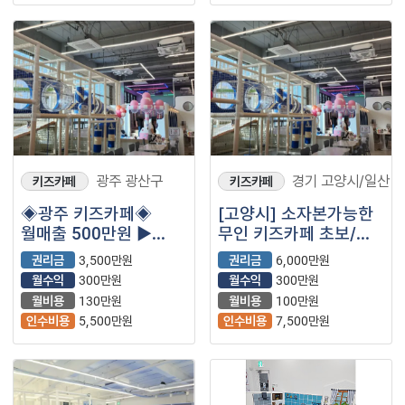
광주 광산구
경기 고양시/일산
키즈카페
키즈카페
◈광주 키즈카페◈
[고양시] 소자본가능한
월매출 500만원 ▶
무인 키즈카페 초보/
순수익 200만원◀
여성 추천！
권리금
3,500만원
권리금
6,000만원
소자본추천! 초보창업
월수익
300만원
월수익
300만원
추천
월비용
130만원
월비용
100만원
인수비용
5,500만원
인수비용
7,500만원