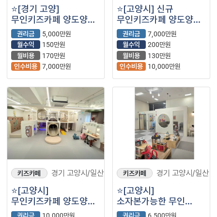
⭐️[경기 고양]
⭐️[고양시] 신규
무인키즈카페 양도양수/
무인키즈카페 양도양수/
24평/ 운영 약 2년차/
낮은월비용/ 28평/
권리금
5,000만원
권리금
7,000만원
주차가능⭐️
주차가능⭐️
월수익
150만원
월수익
200만원
월비용
170만원
월비용
130만원
인수비용
7,000만원
인수비용
10,000만원
경기 고양시/일산
경기 고양시/일산
키즈카페
키즈카페
⭐️[고양시]
⭐️[고양시]
무인키즈카페 양도양수/
소자본가능한 무인
낮은월비용/ 35평/ 운영
키즈카페/ 28평/낮은
권리금
10,000만원
권리금
6,500만원