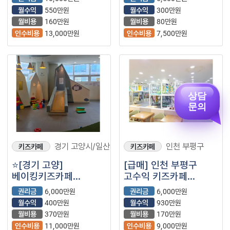
약 2년차/ 주차가능⭐️
월비용/ 운영 약 3년차⭐️
월수익
550만원
월수익
300만원
월비용
160만원
월비용
80만원
인수비용
13,000만원
인수비용
7,500만원
상담
문의
경기 고양시/일산
인천 부평구
키즈카페
키즈카페
⭐️[경기 고양]
[급매] 인천 부평구
베이킹키즈카페
고수익 키즈카페
양도양수/ 70평/
양도양수 창업 매물
권리금
6,000만원
권리금
6,000만원
어린이집, 대단지아파트
(무인/부업/키카/투잡)
월수익
400만원
월수익
930만원
인근⭐️
월비용
370만원
월비용
170만원
인수비용
11,000만원
인수비용
9,000만원