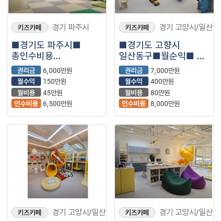
경기 파주시
경기 고양시/일산
키즈카페
키즈카페
■경기도 파주시■
■경기도 고향시
총인수비용
일산동구■월순익■ 약
■6,500만원 ■
400만원■ 키즈카페
권리금
6,000만원
권리금
7,000만원
키즈카페
매장나왔습니다.
월수익
150만원
월수익
400만원
매장나왔습니다.
월비용
45만원
월비용
80만원
인수비용
6,500만원
인수비용
8,000만원
경기 고양시/일산
경기 고양시/일산
키즈카페
키즈카페