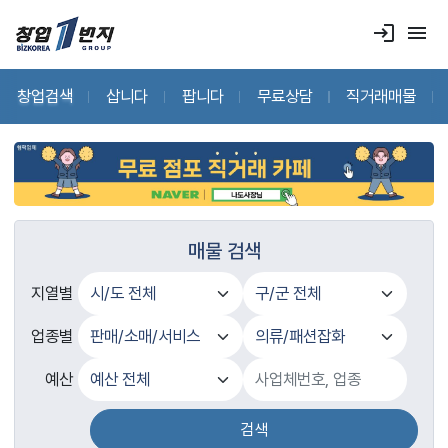
login
menu
창업검색
삽니다
팝니다
무료상담
직거래매물
매물 검색
지열별
업종별
예산
검색