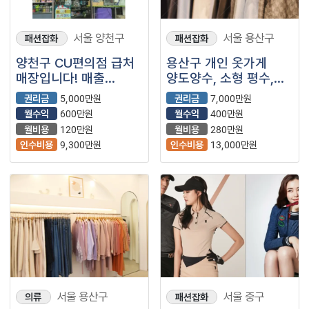
서울 양천구
서울 용산구
패션잡화
패션잡화
양천구 CU편의점 급처
용산구 개인 옷가게
매장입니다! 매출
양도양수, 소형 평수,
꾸준하게 잘나오는
위치 좋아요~!! 내부
권리금
5,000만원
권리금
7,000만원
매장입니다
깔끔 합니다.
월수익
600만원
월수익
400만원
월비용
120만원
월비용
280만원
인수비용
9,300만원
인수비용
13,000만원
서울 용산구
서울 중구
의류
패션잡화