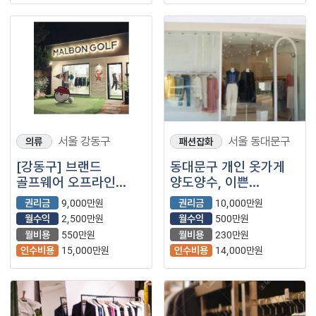
서울 강동구
서울 동대문구
의류
패션잡화
[강동구] 브랜드
동대문구 개인 옷가게
골프웨어 오프라인
양도양수, 이쁜
매장입니다♡
인테리어, 관리 잘된
권리금
9,000만원
권리금
10,000만원
매장입니다.
월수익
2,500만원
월수익
500만원
월비용
550만원
월비용
230만원
인수비용
15,000만원
인수비용
14,000만원