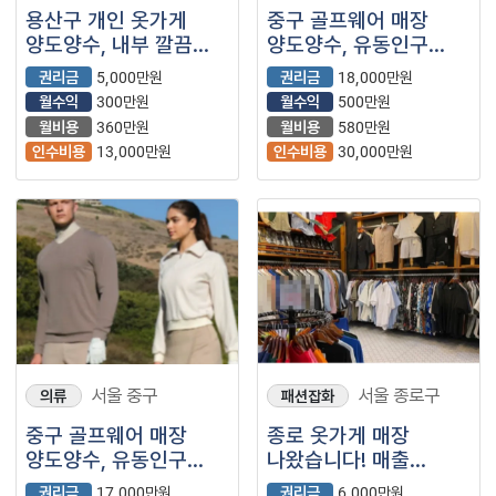
용산구 개인 옷가게
중구 골프웨어 매장
양도양수, 내부 깔끔
양도양수, 유동인구
합니다.
많은 골목에 위치,
권리금
5,000만원
권리금
18,000만원
오히려 매출 좋아요~
월수익
300만원
월수익
500만원
월비용
360만원
월비용
580만원
인수비용
13,000만원
인수비용
30,000만원
서울 중구
서울 종로구
의류
패션잡화
중구 골프웨어 매장
종로 옷가게 매장
양도양수, 유동인구
나왔습니다! 매출
많고 노출잘되는 매장
1500만원 나오는
권리금
17,000만원
권리금
6,000만원