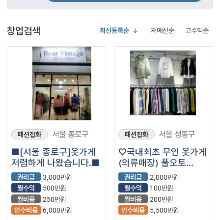
창업검색
최신등록순
저예산순
고수익순
서울 종로구
서울 성동구
패션잡화
패션잡화
■[서울 종로구]옷가게
♡국내최초 무인 옷가게
저렴하게 나왔습니다.■
(의류매장) 풀오토
소자본창업 매물
권리금
3,000만원
권리금
2,000만원
입니다.
월수익
500만원
월수익
100만원
월비용
250만원
월비용
200만원
인수비용
6,000만원
인수비용
5,500만원