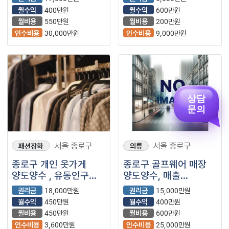
입니다.
상권좋은곳에 자리잡은
월수익
400만원
월수익
600만원
옷가게입니다.
월비용
550만원
월비용
200만원
인수비용
30,000만원
인수비용
9,000만원
상담
문의
서울 종로구
서울 종로구
패션잡화
의류
종로구 개인 옷가게
종로구 골프웨어 매장
양도양수 , 유동인구
양도양수, 매출
많은 거리에 위치한
꾸준합니다.
권리금
18,000만원
권리금
15,000만원
옷가게 입니다.
월수익
450만원
월수익
400만원
월비용
450만원
월비용
600만원
인수비용
3,600만원
인수비용
25,000만원