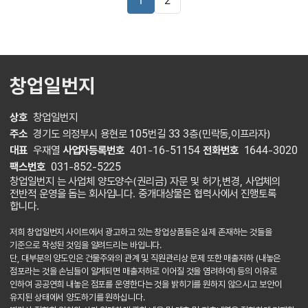
1
2
창업일번지
상호
창업일번지
주소
경기도 의정부시 용현로 105번길 33 3층(민락동,이프라자)
대표
우재열
사업자등록번호
401-16-51154
전화번호
1644-3020
팩스번호
031-852-5225
창업일번지 는 사업체 양도양수(권리금) 자문 및 허가,변경, 사업체의
전반적 운영을 돕는 회사입니다. 중개대상물은 협력사에서 진행토록
합니다.
저희 창업일번지 사이트에서 광고하고 있는 창업상품들은 실제 존재하는 것들을
기준으로 작성된 것임을 알려드리는 바입니다.
단, 대부분의 양도인은 건물주와의 관계 및 직원관리상 문제 또한 매출저하 (내놓은
점포라는 것을 손님들이 알게되면 매출저하로 이어질 것을 염려하여) 등의 이유로
인하여 공공연희 내놓은 점포를 운영한다는 것을 밝히기를 원하지 않으시고 보안이
유지된 상태에서 양도하기를 원하십니다.