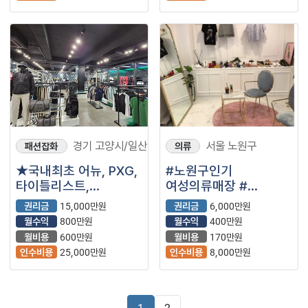
경기 고양시/일산
서울 노원구
패션잡화
의류
★국내최초 어뉴, PXG,
#노원구인기
타이틀리스트,
여성의류매장 #
테일러메이드★
대학교근접#SNS인기
권리금
15,000만원
권리금
6,000만원
#소자본#매출좋음
월수익
800만원
월수익
400만원
월비용
600만원
월비용
170만원
인수비용
25,000만원
인수비용
8,000만원