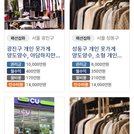
서울 광진구
서울 성동구
패션잡화
패션잡화
광진구 개인 옷가게
성동구 개인 옷가게
양도양수, 아담하지만
양도양수, 소형 개인
인테리어 이쁜
매장이에요, 인테리어
권리금
10,000만원
권리금
8,000만원
점포입니다.
깔끔!
월수익
400만원
월수익
350만원
월비용
170만원
월비용
210만원
인수비용
14,000만원
인수비용
14,000만원