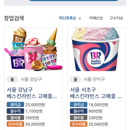
창업검색
최신등록순
저예산순
고수익순
서울 강남구
서울 관악구
몰
몰
서울 강남구
서울 서초구
베스킨라빈스 고매출
베스킨라빈스 고매출 월
특수상권 ! 양도양수
2100만 양도양수
권리금
25,000만원
권리금
18,000만원
합니다.
가능합니다.
월수익
1,100만원
월수익
900만원
월비용
350만원
월비용
230만원
인수비용
30,000만원
인수비용
20,000만원