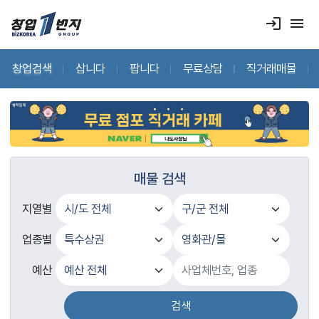
login
menu
창업검색
삽니다
팝니다
무료상담
직거래매물
매물 검색
지열별
업종별
예산
검색