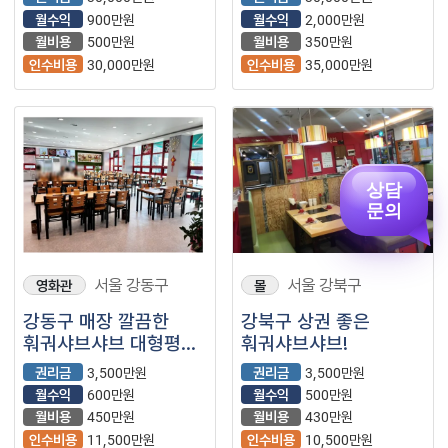
매출 꾸준한
월수익
900만원
월수익
2,000만원
매장입니다.
월비용
500만원
월비용
350만원
인수비용
30,000만원
인수비용
35,000만원
상담
문의
서울 강동구
서울 강북구
영화관
몰
강동구 매장 깔끔한
강북구 상권 좋은
훠궈샤브샤브 대형평수
훠궈샤브샤브!
매장입니다
권리금
3,500만원
권리금
3,500만원
월수익
600만원
월수익
500만원
월비용
450만원
월비용
430만원
인수비용
11,500만원
인수비용
10,500만원