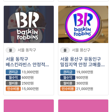
서울 동작구
서울 용산구
몰
몰
서울 동작구
서울 용산구 유동인구
베스킨라빈스 안정적
밀집지역 안정 고매출
수익 보장 !!
양도 양수 가능 합니다.
권리금
13,000만원
권리금
19,000만원
월수익
600만원
월수익
900만원
월비용
250만원
월비용
300만원
인수비용
15,000만원
인수비용
21,000만원