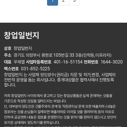
1
2
3
창업일번지
상호
창업일번지
주소
경기도 의정부시 용현로 105번길 33 3층(민락동,이프라자)
대표
우재열
사업자등록번호
401-16-51154
전화번호
1644-3020
팩스번호
031-852-5225
창업일번지 는 사업체 양도양수(권리금) 자문 및 허가,변경, 사업체의
전반적 운영을 돕는 회사입니다. 중개대상물은 협력사에서 진행토록
합니다.
저희 창업일번지 사이트에서 광고하고 있는 창업상품들은 실제 존재하는 것들을
기준으로 작성된 것임을 알려드리는 바입니다.
단, 대부분의 양도인은 건물주와의 관계 및 직원관리상 문제 또한 매출저하 (내놓은
점포라는 것을 손님들이 알게되면 매출저하로 이어질 것을 염려하여) 등의 이유로
인하여 공공연희 내놓은 점포를 운영한다는 것을 밝히기를 원하지 않으시고 보안이
유지된 상태에서 양도하기를 원하십니다.