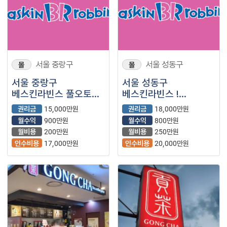
서울 중랑구
서울 성동구
몰
몰
서울 중랑구
서울 성동구
베스킨라빈스 풀오토
베스킨라빈스 !
안정수익 !
유동인구 많고 30대
권리금
15,000만원
권리금
18,000만원
40대 50대 60대
월수익
900만원
월수익
800만원
신규창업 ! 풀오토 가능
월비용
200만원
월비용
250만원
인수비용
17,000만원
인수비용
20,000만원