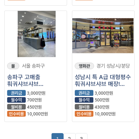
서울 송파구
경기 성남시/분당
몰
영화관
송파구 고매출
성남시 특 A급 대형평수
훠궈샤브샤브
훠궈샤브샤브 매장!
먀장입니다!
특수상권 입니다
권리금
3,000만원
권리금
3,000만원
월수익
700만원
월수익
500만원
월비용
450만원
월비용
430만원
인수비용
10,000만원
인수비용
10,000만원