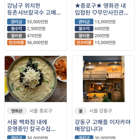
강남구 위치한
★종로구★ 영화관 내
등촌샤브칼국수 고매출
입점된 ♡무인사진관♡
2500만원 보장
입니다.^^
권리금
53,000만원
권리금
13,000만원
양도양수 가능합니다.
월수익
2,500만원
월수익
600만원
월비용
470만원
월비용
200만원
인수비용
56,000만원
인수비용
15,000만원
서울 종로구
서울 강동구
영화관
몰
서울 백화점 내에
강동구 고매출 이자카야
운영중인 칼국수집
매장입니다!
양도양수 나왔습니다.
권리금
30,000만원
권리금
30,000만원