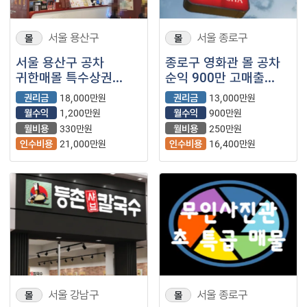
서울 용산구
서울 종로구
몰
몰
서울 용산구 공차
종로구 영화관 몰 공차
귀한매몰 특수상권
순익 900만 고매출
유동인구 최대 고수익
안정적 수익
권리금
18,000만원
권리금
13,000만원
보장
보장입니다.
월수익
1,200만원
월수익
900만원
월비용
330만원
월비용
250만원
인수비용
21,000만원
인수비용
16,400만원
서울 강남구
서울 종로구
몰
몰