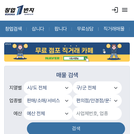
login
menu
창업검색
삽니다
팝니다
무료상담
직거래매물
매물 검색
지열별
업종별
예산
검색