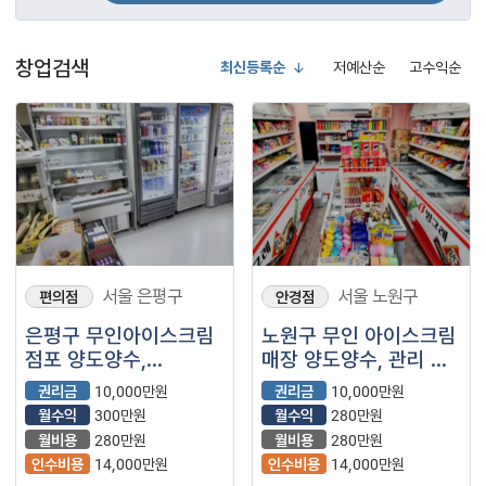
창업검색
최신등록순
저예산순
고수익순
서울 은평구
서울 노원구
편의점
안경점
은평구 무인아이스크림
노원구 무인 아이스크림
점포 양도양수,
매장 양도양수, 관리 잘
무인매장이라 관리하기
되어있으며
권리금
10,000만원
권리금
10,000만원
좋은 매장입니다.
무인매장이라 관리하기
월수익
300만원
월수익
280만원
수훨한 매장입니다.
월비용
280만원
월비용
280만원
인수비용
14,000만원
인수비용
14,000만원