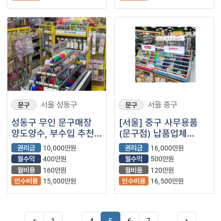
서울 성동구
서울 중구
문구
문구
성동구 무인 문구매장
[서울] 중구 사무용품
양도양수, 부수입 추천
(문구점) 납품업체
매물!!
(거래처 다량 보유)
권리금
10,000만원
권리금
16,000만원
월수익
400만원
월수익
500만원
월비용
160만원
월비용
120만원
인수비용
15,000만원
인수비용
16,500만원