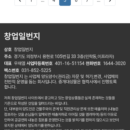
...
...
1
4
5
6
7
창업일번지
상호
창업일번지
주소
경기도 의정부시 용현로 105번길 33 3층(민락동,이프라자)
대표
우재열
사업자등록번호
401-16-51154
전화번호
1644-3020
팩스번호
031-852-5225
창업일번지 는 사업체 양도양수(권리금) 자문 및 허가,변경, 사업체의
전반적 운영을 돕는 회사입니다. 중개대상물은 협력사에서 진행토록
합니다.
저희 창업일번지 사이트에서 광고하고 있는 창업상품들은 실제 존재하는 것들을
기준으로 작성된 것임을 알려드리는 바입니다.
단, 대부분의 양도인은 건물주와의 관계 및 직원관리상 문제 또한 매출저하 (내놓은
점포라는 것을 손님들이 알게되면 매출저하로 이어질 것을 염려하여) 등의 이유로
인하여 공공연희 내놓은 점포를 운영한다는 것을 밝히기를 원하지 않으시고 보안이
유지된 상태에서 양도하기를 원하십니다.