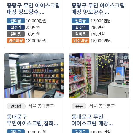
중랑구 무인 아이스크림
중랑구 무인 아이스크림
매장 양도양수,
매장 양도양수,
위치좋은 작은매장이라
상권좋은 위치 매장
권리금
10,000만원
권리금
12,000만원
월비용 저렴합니다.
입니다,
월수익
250만원
월수익
280만원
월비용
180만원
월비용
190만원
인수비용
13,000만원
인수비용
15,000만원
서울 동대문구
서울 동대문구
안경점
문구
동대문구
동대문구 무인
무인아이스크림,잡화
아이스크림 매장
점포 양도양수, 주변
양도양수, 관리 편한
권리금
10,000만원
권리금
10,000만원