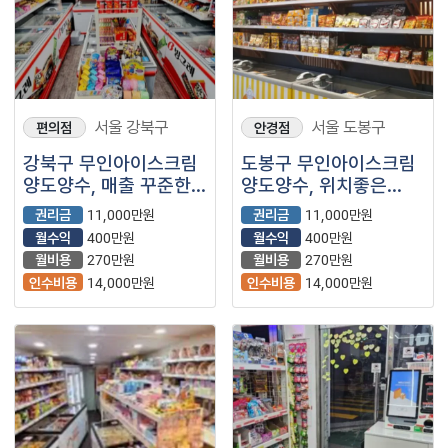
서울 강북구
서울 도봉구
편의점
안경점
강북구 무인아이스크림
도봉구 무인아이스크림
양도양수, 매출 꾸준한
양도양수, 위치좋은
매장, 관리하기 편한
매장!
권리금
11,000만원
권리금
11,000만원
무인매장입니다.
월수익
400만원
월수익
400만원
월비용
270만원
월비용
270만원
인수비용
14,000만원
인수비용
14,000만원