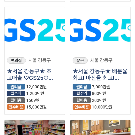
서울 강동구
서울 강동구
편의점
문구
★서울 강동구★ 초
★서울 강동구★ 배분율
고매출 ♡GS25♡
최고! 마진율 최고!
입니다.^^ 담배권 O
♡GS25♡ 입니다.^^
권리금
12,000만원
권리금
7,000만원
월수익
1,200만원
월수익
800만원
월비용
150만원
월비용
200만원
인수비용
15,000만원
인수비용
10,000만원