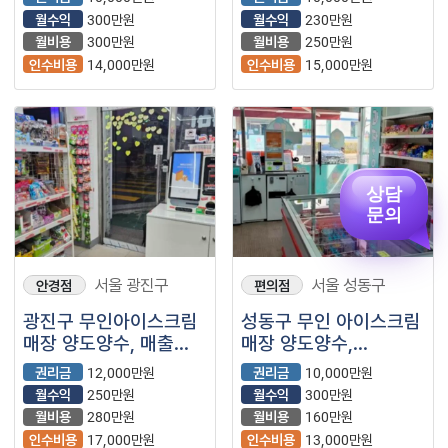
상권 좋은 매장 입니다.
무인 매장입니다~
월수익
300만원
월수익
230만원
월비용
300만원
월비용
250만원
인수비용
14,000만원
인수비용
15,000만원
상담
문의
서울 광진구
서울 성동구
안경점
편의점
광진구 무인아이스크림
성동구 무인 아이스크림
매장 양도양수, 매출
매장 양도양수,
꾸준한 매장 입니다~
무인매장이라 부업으로
권리금
12,000만원
권리금
10,000만원
좋아요~!!
월수익
250만원
월수익
300만원
월비용
280만원
월비용
160만원
인수비용
17,000만원
인수비용
13,000만원