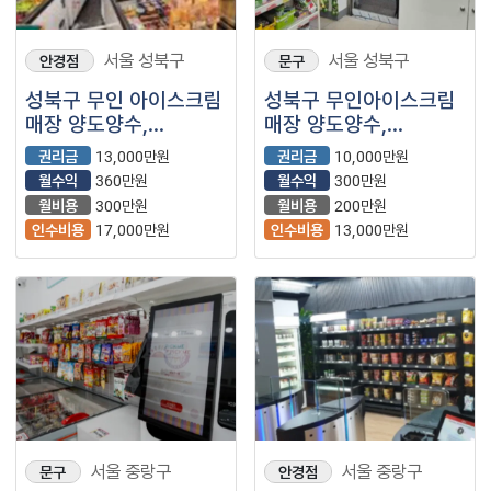
서울 성북구
서울 성북구
안경점
문구
성북구 무인 아이스크림
성북구 무인아이스크림
매장 양도양수,
매장 양도양수,
관리하기 편한
안정적인 매출의
권리금
13,000만원
권리금
10,000만원
무인매장입니다~
매장입니다.
월수익
360만원
월수익
300만원
월비용
300만원
월비용
200만원
인수비용
17,000만원
인수비용
13,000만원
서울 중랑구
서울 중랑구
문구
안경점