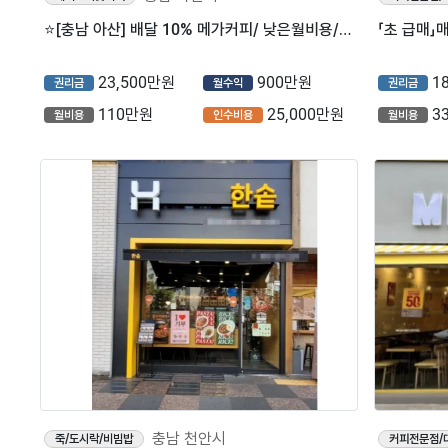
⭐️[충남 아산] 배달 10% 메가커피/ 낮은월비용/ 풀오토 순익 780만원⭐️
「초 급매」
23,500만원
900만원
1
권리금
월수익
권리금
110만원
25,000만원
3
월비용
인수비용
월비용
충남 천안시
죽/도시락/비빔밥
커피전문점/