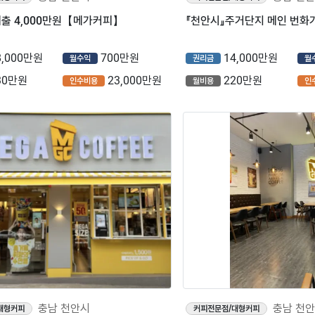
매출 4,000만원【메가커피】
8,000만원
700만원
14,000만원
월수익
권리금
월
30만원
23,000만원
220만원
인수비용
월비용
인
충남 천안시
충남 천
대형커피
커피전문점/대형커피