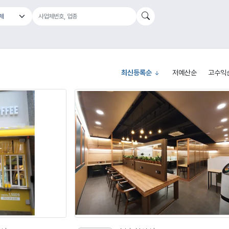
최신등록순
저예산순
고수익