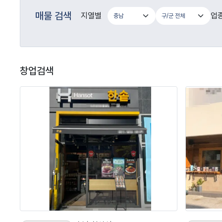
매물 검색
지열별
업
창업검색