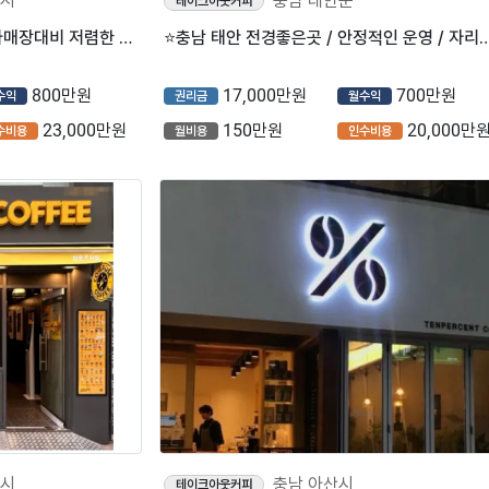
산시
충남 태안군
테이크아웃커피
⭐충남 아산시 풀오토운영 / 타매장대비 저렴한 월고정비용 / 고매출 ＂메가커피＂ ⭐
⭐충남 태안 전경좋은곳 / 안정적인 운영 / 자리잡혀 운영중인 
800만원
17,000만원
700만원
수익
권리금
월수익
23,000만원
150만원
20,000만
수비용
월비용
인수비용
안시
충남 아산시
테이크아웃커피