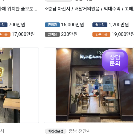
『천안시』주거단지 메인 번화가에 위치한 풀오토 매장【컴포즈커피】
⭐충남 아산시 /
700만원
16,000만원
1,200만원
수익
권리금
월수익
17,000만원
230만원
19,000만
수비용
월비용
인수비용
상담
문의
안시
충남 천안시
치킨전문점