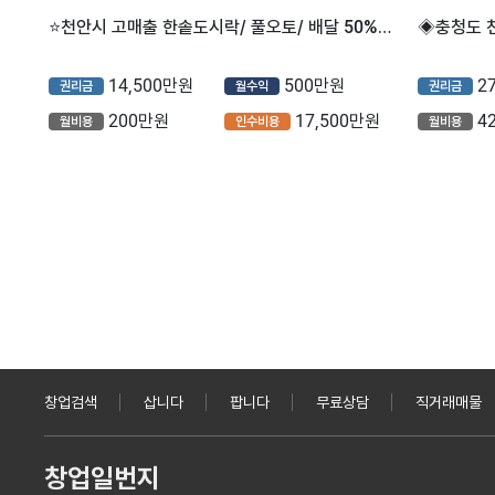
⭐️천안시 고매출 한솥도시락/ 풀오토/ 배달 50%/ 리뉴얼없이 즉시 운영가능⭐️
14,500만원
500만원
2
권리금
월수익
권리금
200만원
17,500만원
4
월비용
인수비용
월비용
창업검색
삽니다
팝니다
무료상담
직거래매물
창업일번지