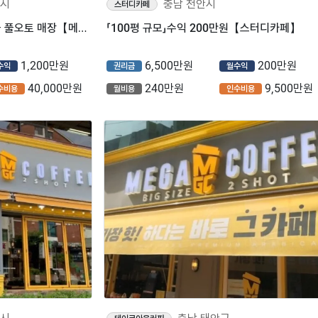
안시
충남 천안시
스터디카페
「월매출 5,500만」시설 최상급 풀오토 매장【메가커피】
「100평 규모」수익 200만원【스터디카페】
1,200만원
6,500만원
200만원
수익
권리금
월수익
40,000만원
240만원
9,500만원
수비용
월비용
인수비용