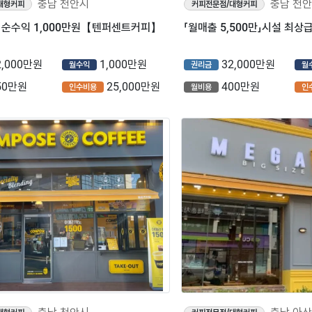
충남 천안시
충남 천
대형커피
커피전문점/대형커피
」순수익 1,000만원【텐퍼센트커피】
2,000만원
1,000만원
32,000만원
월수익
권리금
월
50만원
25,000만원
400만원
인수비용
월비용
인