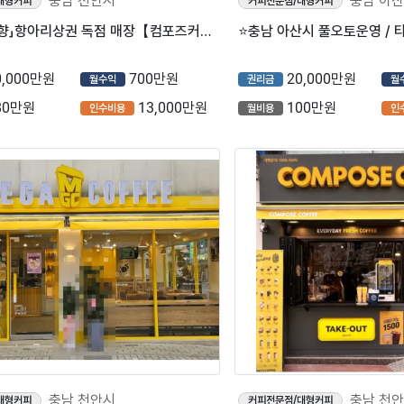
충남 천안시
충남 아
대형커피
커피전문점/대형커피
「매출 우상향」항아리상권 독점 매장【컴포즈커피】
0,000만원
700만원
20,000만원
월수익
권리금
월
80만원
13,000만원
100만원
인수비용
월비용
인
충남 천안시
충남 천
대형커피
커피전문점/대형커피