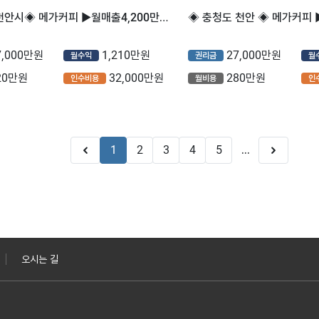
◈충청도 천안시◈ 메가커피 ▶월매출4,200만원◀ 고수익 /안전창업 /초보추천
7,000만원
1,210만원
27,000만원
월수익
권리금
월
20만원
32,000만원
280만원
인수비용
월비용
인
1
2
3
4
5
...
오시는 길