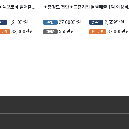
◈ 충청도 천안 ◈ 메가커피 ▶풀오토◀ 월매출4,200만원 / 고수익 /안전창업 /초보추천
◈충청도 천안◈교촌치킨 
1,210만원
27,000만원
2,559만원
수익
권리금
월수익
32,000만원
550만원
37,000만
수비용
월비용
인수비용