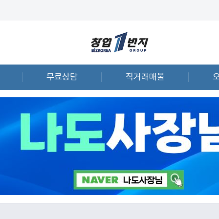
무료상담
직거래매물