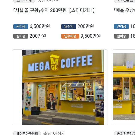
충남 천안시
스터디카페
커피전문점/
「시설 끝 판왕」수익 200만원【스터디카페】
6,500만원
200만원
1
권리금
월수익
권리금
200만원
9,500만원
1
월비용
인수비용
월비용
충남 아산시
테이크아웃커피
커피전문점/