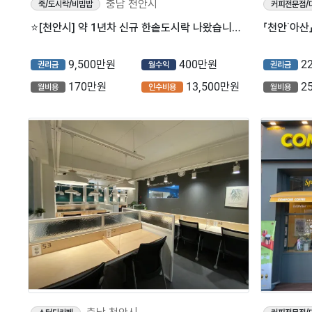
충남 천안시
죽/도시락/비빔밥
커피전문점/
⭐️[천안시] 약 1년차 신규 한솥도시락 나왔습니다 ⭐️
「천안˙아산
9,500만원
400만원
2
권리금
월수익
권리금
170만원
13,500만원
2
월비용
인수비용
월비용