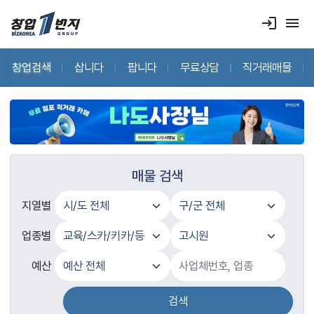
login
menu
창업검색
삽니다
팝니다
무료상담
직거래매물
매물 검색
지열별
업종별
예산
검색