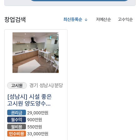
창업검색
최신등록순
저예산순
고수익순
경기 성남시/분당
고시원
[성남시] 시설 좋은
고시원 양도양수
창업비용 총정리
권리금
29,000만원
월수익
900만원
월비용
550만원
인수비용
33,000만원