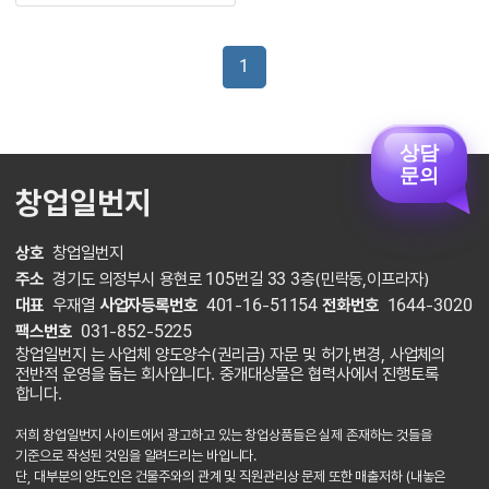
1
상담
문의
창업일번지
상호
창업일번지
주소
경기도 의정부시 용현로 105번길 33 3층(민락동,이프라자)
대표
우재열
사업자등록번호
401-16-51154
전화번호
1644-3020
팩스번호
031-852-5225
창업일번지 는 사업체 양도양수(권리금) 자문 및 허가,변경, 사업체의
전반적 운영을 돕는 회사입니다. 중개대상물은 협력사에서 진행토록
합니다.
저희 창업일번지 사이트에서 광고하고 있는 창업상품들은 실제 존재하는 것들을
기준으로 작성된 것임을 알려드리는 바입니다.
단, 대부분의 양도인은 건물주와의 관계 및 직원관리상 문제 또한 매출저하 (내놓은