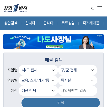
login
menu
창업검색
삽니다
팝니다
무료상담
직거래매물
매물 검색
지열별
업종별
예산
검색