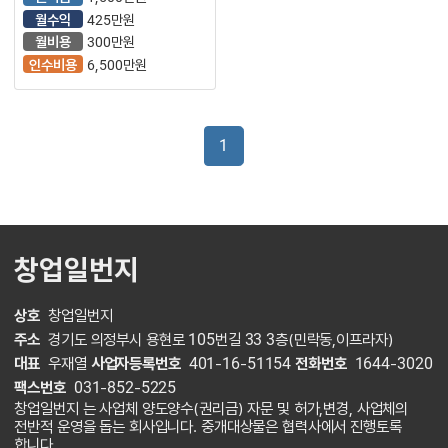
갖춘 독서실
월수익
425만원
매물입니다.■
월비용
300만원
인수비용
6,500만원
1
창업일번지
상호
창업일번지
주소
경기도 의정부시 용현로 105번길 33 3층(민락동,이프라자)
대표
우재열
사업자등록번호
401-16-51154
전화번호
1644-3020
팩스번호
031-852-5225
창업일번지 는 사업체 양도양수(권리금) 자문 및 허가,변경, 사업체의
전반적 운영을 돕는 회사입니다. 중개대상물은 협력사에서 진행토록
합니다.