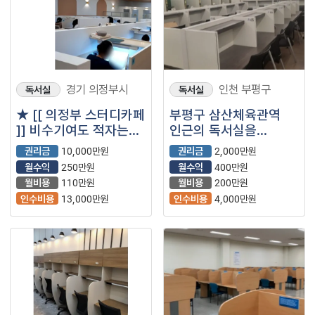
경기 의정부시
인천 부평구
독서실
독서실
★ [[ 의정부 스터디카페
부평구 삼산체육관역
]] 비수기여도 적자는
인근의 독서실을
안나는 매장으로
양도합니디.
권리금
10,000만원
권리금
2,000만원
소소하게 운영하기 좋은
월수익
250만원
월수익
400만원
매장입니다.
월비용
110만원
월비용
200만원
인수비용
13,000만원
인수비용
4,000만원