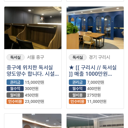
서울 중구
경기 구리시
독서실
독서실
중구에 위치한 독서실
★ [[ 구리시 // 독서실
양도양수 합니다. 시설
]] 매출 1000만원
깨끗하고 관리
나오는 독서실 양도양수
권리금
15,000만원
권리금
7,000만원
잘되어있습니다.
희망합니다.
월수익
300만원
월수익
400만원
월비용
450만원
월비용
275만원
인수비용
23,000만원
인수비용
11,000만원