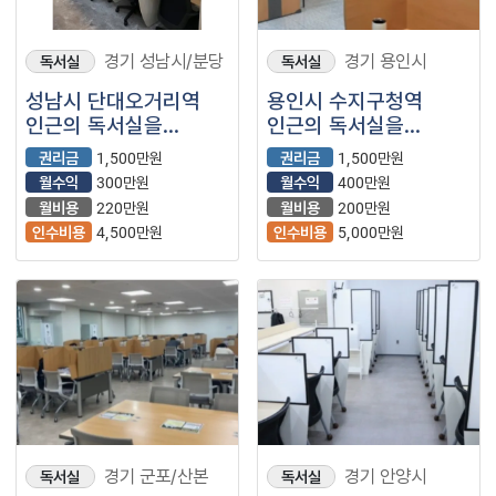
경기 성남시/분당
경기 용인시
독서실
독서실
성남시 단대오거리역
용인시 수지구청역
인근의 독서실을
인근의 독서실을
양도합니디.
양도합니디.
권리금
1,500만원
권리금
1,500만원
월수익
300만원
월수익
400만원
월비용
220만원
월비용
200만원
인수비용
4,500만원
인수비용
5,000만원
경기 군포/산본
경기 안양시
독서실
독서실