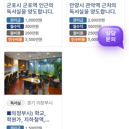
군포시 군포역 인근의
안양시 관악역 근처의
독서실을 양도합니디.
독서실을 양도합니디.
권리금
1,000만원
권리금
2,000만원
월수익
300만원
월수익
500만원
상담
월비용
200만원
월비용
250만원
문의
인수비용
3,500만원
인수비용
5,000만원
경기 의정부시
독서실
■의정부시) 학교,
학원가, 지하철역,
아파트 모든것을 골고루
권리금
1,500만원