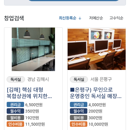
창업검색
최신등록순
저예산순
고수익순
경남 김해시
서울 은평구
독서실
독서실
[김해] 핵심 대형
■은평구) 무인으로
복합상권에 위치한
운영중인 독서실 매장을
독서실 양도양수 창업
소개합니다.■
권리금
6,500만원
권리금
4,000만원
월수익
350만원
월수익
200만원
월비용
192만원
월비용
300만원
인수비용
11,500만원
인수비용
10,000만원