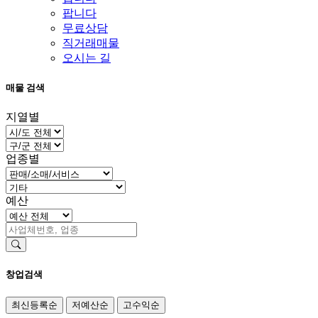
팝니다
무료상담
직거래매물
오시는 길
매물 검색
지열별
업종별
예산
창업검색
최신등록순
저예산순
고수익순