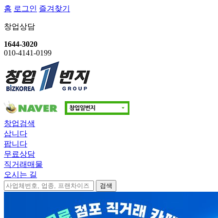
홈
로그인
즐겨찾기
창업상담
1644-3020
010-4141-0199
창업검색
삽니다
팝니다
무료상담
직거래매물
오시는 길
검색