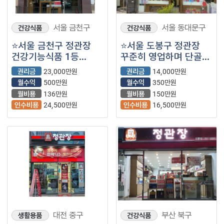
서울 금천구
서울 동대문구
건강식품
건강식품
⭐서울 금천구 정관장
⭐서울 도봉구 정관장
건강기능식품 1등
꾸준히 영업하며 단골
브랜드로 꾸준한 수익
많이 확보 된 안정적인
권리금
23,000만원
권리금
14,000만원
가능한 매장입니다.
매장입니다.
월수익
500만원
월수익
350만원
월비용
136만원
월비용
150만원
인수비용
24,500만원
인수비용
16,500만원
대전 중구
부산 북구
생활용품
건강식품