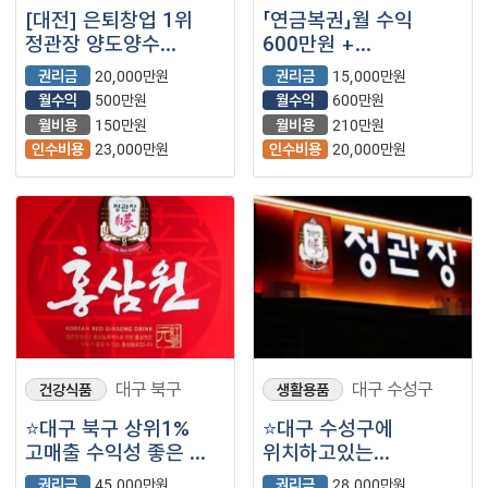
[대전] 은퇴창업 1위
「연금복권」월 수익
정관장 양도양수
600만원 +
창업비용 총정리
@【정관장】
권리금
20,000만원
권리금
15,000만원
(프랜차이즈)
월수익
500만원
월수익
600만원
월비용
150만원
월비용
210만원
인수비용
23,000만원
인수비용
20,000만원
대구 북구
대구 수성구
건강식품
생활용품
⭐대구 북구 상위1%
⭐대구 수성구에
고매출 수익성 좋은 ＂
위치하고있는
정관장＂ 입니다⭐
건강식품계의 압도적인
권리금
45,000만원
권리금
28,000만원