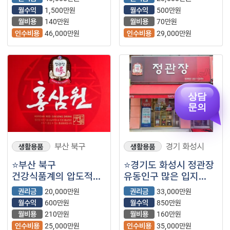
1등 정관장＂입니다⭐
월수익
1,500만원
월수익
500만원
월비용
140만원
월비용
70만원
인수비용
46,000만원
인수비용
29,000만원
상담
문의
부산 북구
경기 화성시
생활용품
생활용품
⭐부산 북구
⭐경기도 화성시 정관장
건강식품계의 압도적인
유동인구 많은 입지
1등 ＂정관장＂ 입니다
최상급 조건에서 매출
권리금
20,000만원
권리금
33,000만원
⭐
잘 나오는 매장입니다.
월수익
600만원
월수익
850만원
월비용
210만원
월비용
160만원
인수비용
25,000만원
인수비용
35,000만원