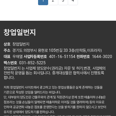
1
2
3
4
창업일번지
상호
창업일번지
주소
경기도 의정부시 용현로 105번길 33 3층(민락동,이프라자)
대표
우재열
사업자등록번호
401-16-51154
전화번호
1644-3020
팩스번호
031-852-5225
창업일번지 는 사업체 양도양수(권리금) 자문 및 허가,변경, 사업체의
전반적 운영을 돕는 회사입니다. 중개대상물은 협력사에서 진행토록
합니다.
저희 창업일번지 사이트에서 광고하고 있는 창업상품들은 실제 존재하는 것들을
기준으로 작성된 것임을 알려드리는 바입니다.
단, 대부분의 양도인은 건물주와의 관계 및 직원관리상 문제 또한 매출저하 (내놓은
점포라는 것을 손님들이 알게되면 매출저하로 이어질 것을 염려하여) 등의 이유로
인하여 공공연희 내놓은 점포를 운영한다는 것을 밝히기를 원하지 않으시고 보안이
유지된 상태에서 양도하기를 원하십니다.