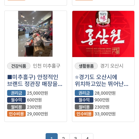
인천 미추홀구
경기 오산시
건강식품
생활용품
■미추홀구) 안정적인
⭐경기도 오산시에
브랜드 정관장 매장을
위치하고있는 뛰어난
소개합니다.■
안정성을 자랑하는
권리금
25,000만원
권리금
28,000만원
정관장입니다⭐
월수익
600만원
월수익
900만원
월비용
230만원
월비용
230만원
인수비용
29,000만원
인수비용
33,000만원