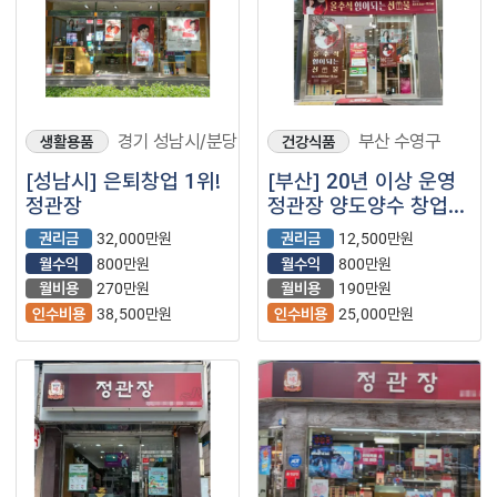
경기 성남시/분당
부산 수영구
생활용품
건강식품
[성남시] 은퇴창업 1위!
[부산] 20년 이상 운영
정관장
정관장 양도양수 창업
(은퇴창업/
권리금
32,000만원
권리금
12,500만원
안정적인창업)
월수익
800만원
월수익
800만원
월비용
270만원
월비용
190만원
인수비용
38,500만원
인수비용
25,000만원