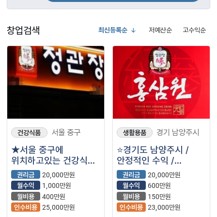
창업검색
최신등록순
저예산순
고수익순
서울 중구
경기 남양주시
건강식품
생활용품
★서울 중구에
⭐경기도 남양주시 /
위치하고있는 건강식품
안정적인 수익 /
1등 정관장입니다 ~★
평생브랜드 / ＂정관장
권리금
20,000만원
권리금
20,000만원
＂ 입니다.⭐
월수익
1,000만원
월수익
600만원
월비용
400만원
월비용
150만원
인수비용
25,000만원
인수비용
23,000만원