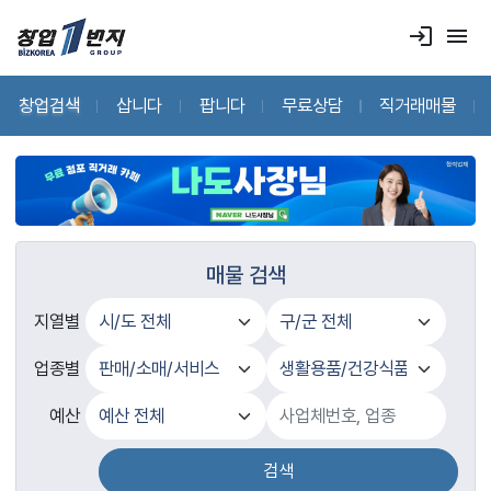
login
menu
창업검색
삽니다
팝니다
무료상담
직거래매물
매물 검색
지열별
업종별
예산
검색