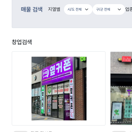
매물 검색
지열별
업
창업검색