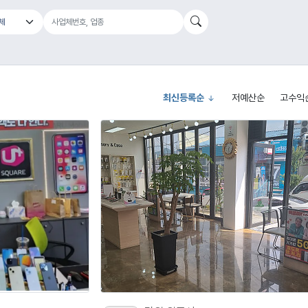
최신등록순
저예산순
고수익