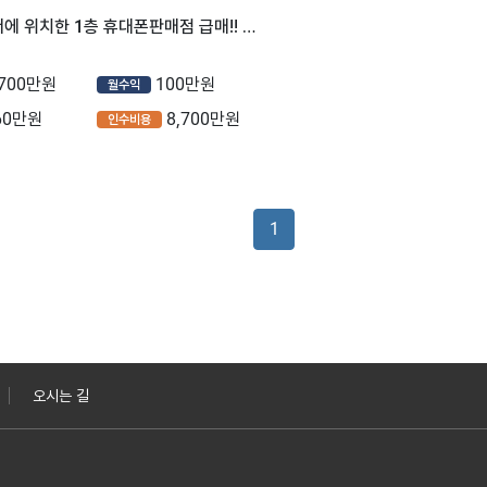
대로변 코너에 위치한 1층 휴대폰판매점 급매!! 석남역 도보 5분!!
,700만원
100만원
월수익
60만원
8,700만원
인수비용
1
오시는 길