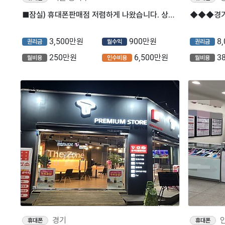
■잠실) 휴대폰판매점 저렴하게 나왔습니다. 상권Good~■
3,500만원
900만원
8
권리금
월수익
권리금
250만원
6,500만원
3
월비용
인수비용
월비용
경기
휴대폰
휴대폰