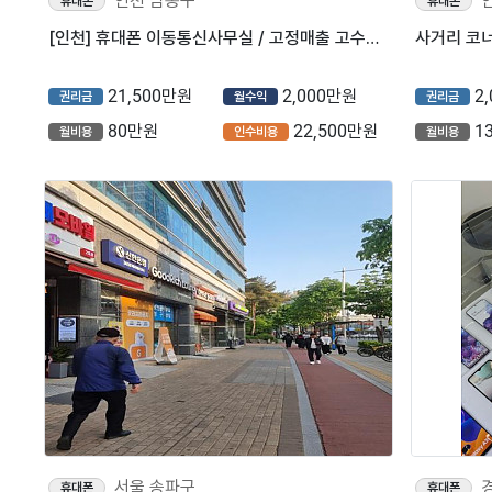
인천 남동구
휴대폰
휴대폰
[인천] 휴대폰 이동통신사무실 / 고정매출 고수익 투명한 매출공개 가능한 통신사무실입니다
21,500만원
2,000만원
2
권리금
월수익
권리금
80만원
22,500만원
1
월비용
인수비용
월비용
서울 송파구
휴대폰
휴대폰