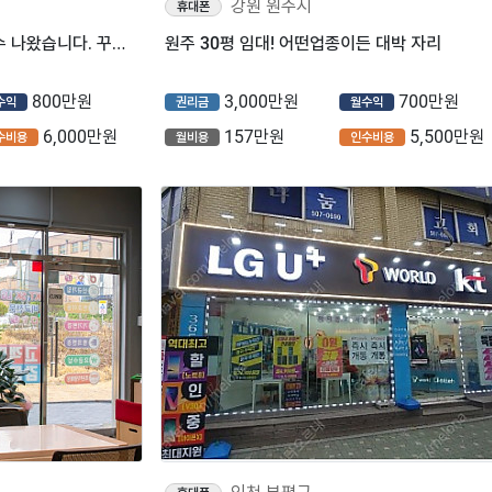
강원 원주시
휴대폰
종로구 휴대폰판매점 양도양수 나왔습니다. 꾸준한 매출 나오는 매장입니다.
원주 30평 임대! 어떤업종이든 대박 자리
800만원
3,000만원
700만원
수익
권리금
월수익
6,000만원
157만원
5,500만원
수비용
월비용
인수비용