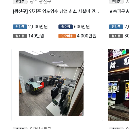
광주 광산구
휴대폰
휴대폰
[광산구] 옆커폰 양도양수 창업 최소 시설비 권리금 2,000만원 (핸드폰)
2,000만원
600만원
2
권리금
월수익
권리금
140만원
4,000만원
3
월비용
인수비용
월비용