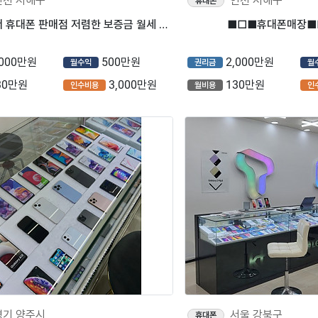
인천 서해구
인천 서해구
휴대폰
사거리 코너 휴대폰 판매점 저렴한 보증금 월세 타업종가능
,000만원
500만원
2,000만원
월수익
권리금
월
30만원
3,000만원
130만원
인수비용
월비용
인
경기 양주시
서울 강북구
휴대폰