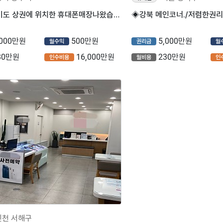
◆◆◆경기도 상권에 위치한 휴대폰매장나왔습니다◆◆◆
,000만원
500만원
5,000만원
월수익
권리금
월
80만원
16,000만원
230만원
인수비용
월비용
인
인천 서해구