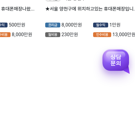
◈강북 메인코너./저렴한권리 휴대폰매장나왔습니다◈
★서울 양천구에 위
500만원
8,000만원
1만원
수익
권리금
월수익
8,000만원
230만원
13,000만
수비용
월비용
인수비용
상담
문의