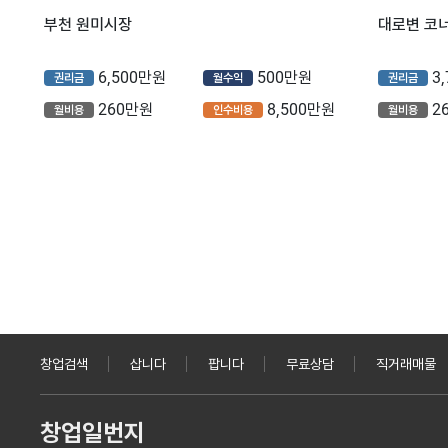
부천 원미시장
6,500만원
500만원
3
권리금
월수익
권리금
260만원
8,500만원
2
월비용
인수비용
월비용
창업검색
삽니다
팝니다
무료상담
직거래매물
창업일번지