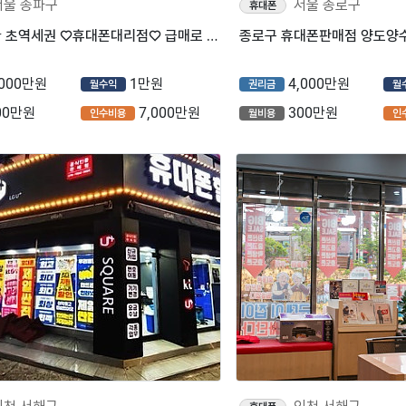
서울 송파구
서울 종로구
휴대폰
★송파구★ 초역세권 ♡휴대폰대리점♡ 급매로 거래 가능합니다.
,000만원
1만원
4,000만원
월수익
권리금
월
00만원
7,000만원
300만원
인수비용
월비용
인