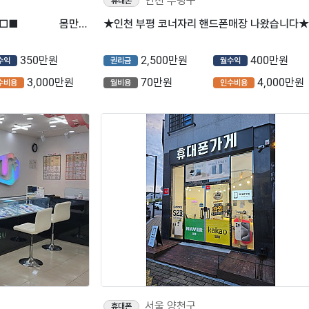
인천 부평구
휴대폰
■□■휴대폰매장■□■ 몸만 와서 운영하시면 되는 매장!
★인천 부평 코너자리 핸드폰매장 나왔습니다★
350만원
2,500만원
400만원
수익
권리금
월수익
3,000만원
70만원
4,000만원
수비용
월비용
인수비용
서울 양천구
휴대폰