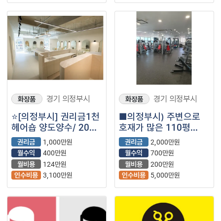
경기 의정부시
경기 의정부시
화장품
화장품
⭐️[의정부시] 권리금1천
■의정부시) 주변으로
헤어숍 양도양수/ 20평/
호재가 많은 110평
월고정비 낮은/
헬스장 매장을
권리금
1,000만원
권리금
2,000만원
유동인구많은상권⭐️
소개합니다.■
월수익
400만원
월수익
700만원
월비용
124만원
월비용
200만원
인수비용
3,100만원
인수비용
5,000만원