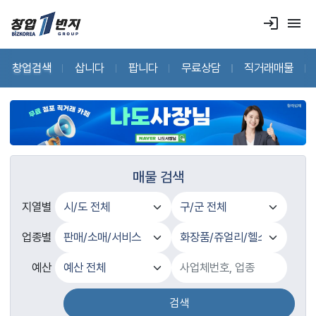
login
menu
창업검색
삽니다
팝니다
무료상담
직거래매물
매물 검색
지열별
업종별
예산
검색