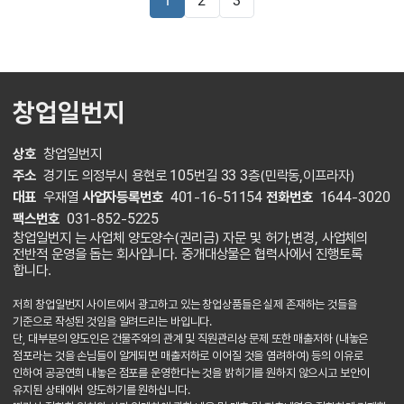
1
2
3
창업일번지
상호
창업일번지
주소
경기도 의정부시 용현로 105번길 33 3층(민락동,이프라자)
대표
우재열
사업자등록번호
401-16-51154
전화번호
1644-3020
팩스번호
031-852-5225
창업일번지 는 사업체 양도양수(권리금) 자문 및 허가,변경, 사업체의
전반적 운영을 돕는 회사입니다. 중개대상물은 협력사에서 진행토록
합니다.
저희 창업일번지 사이트에서 광고하고 있는 창업상품들은 실제 존재하는 것들을
기준으로 작성된 것임을 알려드리는 바입니다.
단, 대부분의 양도인은 건물주와의 관계 및 직원관리상 문제 또한 매출저하 (내놓은
점포라는 것을 손님들이 알게되면 매출저하로 이어질 것을 염려하여) 등의 이유로
인하여 공공연희 내놓은 점포를 운영한다는 것을 밝히기를 원하지 않으시고 보안이
유지된 상태에서 양도하기를 원하십니다.