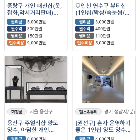
중랑구 개인 패션샵(옷,
♡인천 연수구 뷰티샵
잡화,악세거리판매)
(1인샵/왁싱/속눈썹/
양도양수, 인테리어
반영구/네일아트/제모/
권리금
5,000만원
권리금
3,000만원
잘되어있는 개인 샵
소자본창업/여성창업)
월수익
300만원
월수익
400만원
입니다.
월비용
150만원
월비용
110만원
인수비용
9,000만원
인수비용
5,000만원
서울 용산구
경기 성남시/분당
화장품
헬스&뷰티
용산구 주얼리샵 양도
[권선구] 혼자 운영하기
양수, 아담한 개인
좋은 1인샵 양도 양수
주얼리샵 입니다.
합니다
권리금
8,000만원
권리금
4,000만원