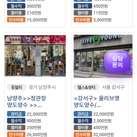
월수익
300만원
월수익
450만원
월비용
210만원
월비용
115만원
인수비용
15,000만원
인수비용
5,000만원
상담
문의
경기 남양주시
서울 강서구
쥬얼리
헬스&뷰티
남양주>>정관장
<강서구> 올리브영
양도양수 >>
양도양수/
풀오토운영매장>>
여성분추천사업/
권리금
22,000만원
권리금
22,000만원
투잡가능>>
풀오토매장
월수익
900만원
월수익
2,000만원
시니어창업추천
월비용
250만원
월비용
450만원
인수비용
26,000만원
인수비용
32,000만원