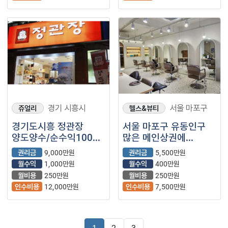
경기 시흥시
서울 마포구
쥬얼리
헬스&뷰티
경기도시흥 정관장
서울 마포구 유동인구
양도양수/순수익1000/
많은 메인상권에
직접운영
자리잡힌 미용실 매장
권리금
9,000만원
권리금
5,500만원
양도양수 합니다.
월수익
1,000만원
월수익
400만원
월비용
250만원
월비용
250만원
인수비용
12,000만원
인수비용
7,500만원