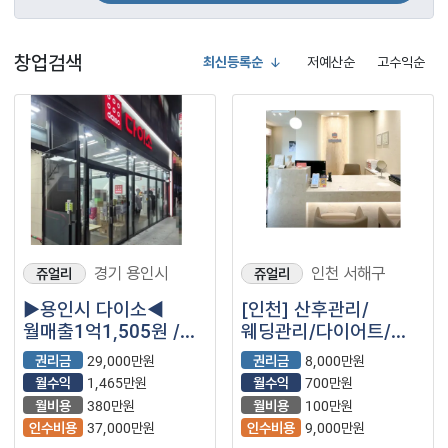
창업검색
최신등록순
저예산순
고수익순
경기 용인시
인천 서해구
쥬얼리
쥬얼리
▶용인시 다이소◀
[인천] 산후관리/
월매출1억1,505원 /
웨딩관리/다이어트/
고수익 /안정창업!
윤곽관리 전문 스튜디오
권리금
29,000만원
권리금
8,000만원
양도양수 창업 매물
월수익
1,465만원
월수익
700만원
(프랜차이즈)
월비용
380만원
월비용
100만원
인수비용
37,000만원
인수비용
9,000만원