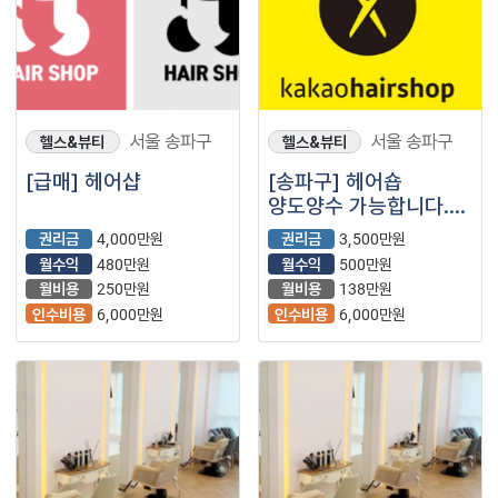
서울 송파구
서울 송파구
헬스&뷰티
헬스&뷰티
[급매] 헤어샵
[송파구] 헤어숍
양도양수 가능합니다.
미용실 권리금 저렴하게
권리금
4,000만원
권리금
3,500만원
양도 진행합니다.
월수익
480만원
월수익
500만원
월비용
250만원
월비용
138만원
인수비용
6,000만원
인수비용
6,000만원