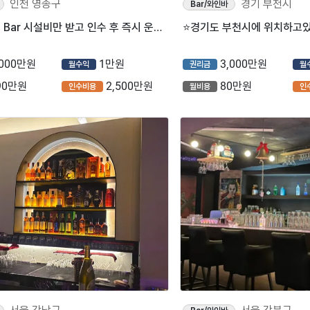
인천 영종구
경기 부천시
Bar/와인바
⭐인천 중구 Bar 시설비만 받고 인수 후 즉시 운영 가능한 매장을 소개합니다⭐
,000만원
1만원
3,000만원
월수익
권리금
월
90만원
2,500만원
80만원
인수비용
월비용
인