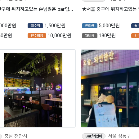
★서울 용산구에 위치하고있는 손님많은 bar입니다~★
,000만원
1,500만원
5,000만원
월수익
권리금
월
50만원
10,000만원
180만원
인수비용
월비용
인
충남 천안시
서울 성동구
Bar/와인바