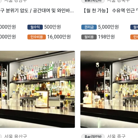
서울 강남구
서울 강북구
Bar/와인바
⭐서울 강남구 분위기 압도 / 공간대여 및 와인바로 운영중이 매장입니다 ⭐
【월 천 가능】 수유역 인근 「
,000만원
500만원
5,000만원
월수익
권리금
월
,000만원
16,000만원
198만원
인수비용
월비용
인
서울 용산구
서울 중구
Bar/와인바