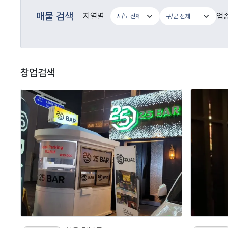
매물 검색
지열별
업
창업검색