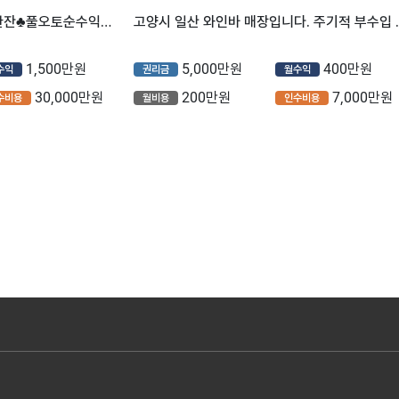
♣♣♣서울 성동구♣오늘와인한잔♣풀오토순수익!!♣초보가능♣
고양시 일산 와인바 매장
1,500만원
5,000만원
400만원
수익
권리금
월수익
30,000만원
200만원
7,000만원
수비용
월비용
인수비용