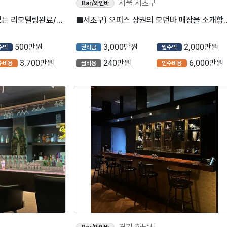
서울 서초구
Bar/와인바
⭐경기도 부천시에 위치하고있는 리모델링완료/풀오토로운영중인 ＂BAR＂입니다⭐
■서초구) 오피스 상권의 모던
500만원
3,000만원
2,000만원
수익
권리금
월수익
3,700만원
240만원
6,000만원
수비용
월비용
인수비용