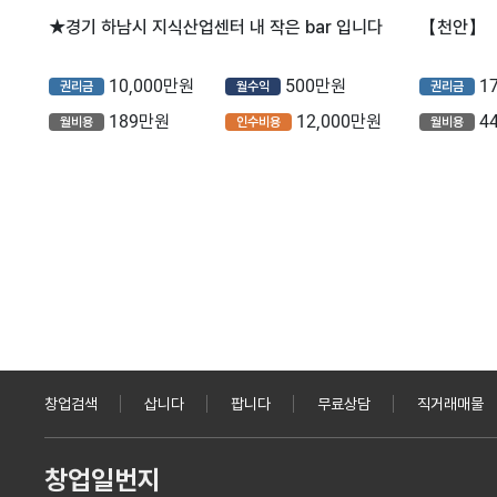
★경기 하남시 지식산업센터 내 작은 bar 입니다
10,000만원
500만원
1
권리금
월수익
권리금
189만원
12,000만원
4
월비용
인수비용
월비용
창업검색
삽니다
팝니다
무료상담
직거래매물
창업일번지