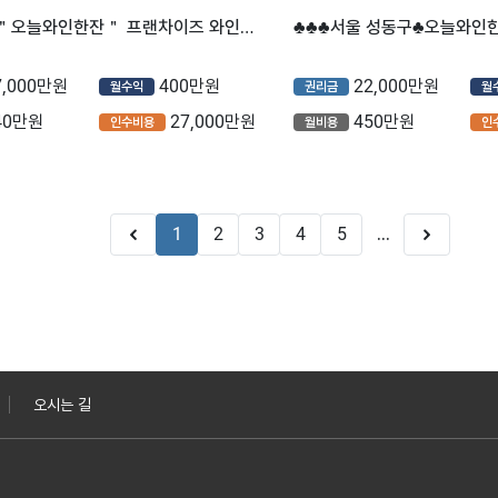
【천안】 ＂오늘와인한잔＂ 프랜차이즈 와인술집 양도양수 직거래 희망합니다.
7,000만원
400만원
22,000만원
월수익
권리금
월
40만원
27,000만원
450만원
인수비용
월비용
인
1
2
3
4
5
...
오시는 길