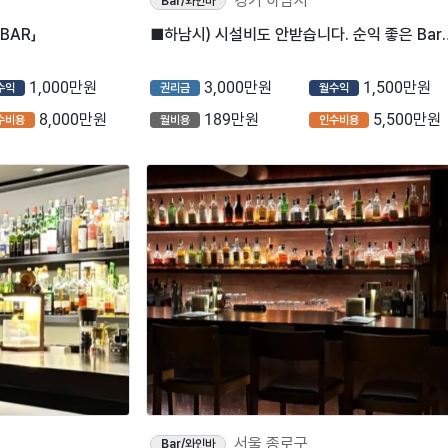
경기 하남시
Bar/와인바
BAR」
■하남시) 시설비도 안받습니다. 
1,000만원
3,000만원
1,500만원
수익
권리금
월수익
8,000만원
189만원
5,500만원
수비용
월비용
인수비용
서울 종로구
Bar/와인바