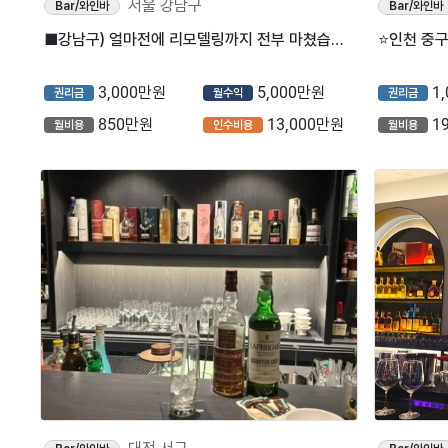
서울 강남구
Bar/와인바
Bar/와인바
■강남구) 얼마전에 리모델링까지 전부 마쳤습니다! 삼성동에 개인 Bar를 소개합니다.■
3,000만원
5,000만원
1
권리금
월수익
권리금
850만원
13,000만원
1
월비용
인수비용
월비용