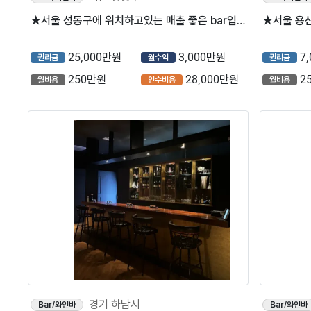
★서울 성동구에 위치하고있는 매출 좋은 bar입니다★
25,000만원
3,000만원
7
권리금
월수익
권리금
250만원
28,000만원
2
월비용
인수비용
월비용
경기 하남시
Bar/와인바
Bar/와인바