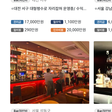
대전 서구
Bar/와인바
Bar/와인바
⭐대전 서구 대형평수로 자리잡혀 운영중/ 수익성 좋은 분위기 좋은 ＂BAR＂ 입니다⭐
17,000만원
1,100만원
6
권리금
월수익
권리금
290만원
20,000만원
1
월비용
인수비용
월비용
서울 성동구
Bar/와인바
Bar/와인바