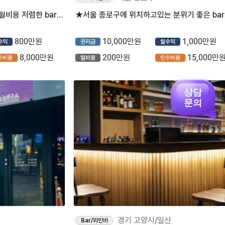
★서울 중구에 위치하고있는 월비용 저렴한 bar입니다 시설 깔끔합니다 ~★
★서
800만원
10,000만원
1,000만원
수익
권리금
월수익
8,000만원
200만원
15,000만
수비용
월비용
인수비용
상담
문의
경기 고양시/일산
Bar/와인바