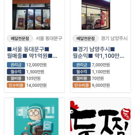
서울 동대문구
경기 남양주시
배달전문점
배달전문점
■서울 동대문구■
■경기 남양주시■
월매출■ 약1억원■
월순익■ 약1,100만원
두찜 매장나왔습니다.
■두찜 매장나왔습니다.
권리금
12,000만원
권리금
7,000만원
월수익
1,500만원
월수익
1,100만원
월비용
105만원
월비용
70만원
인수비용
14,000만원
인수비용
9,000만원