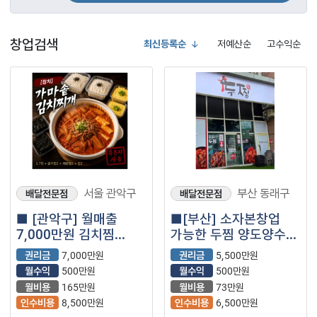
창업검색
최신등록순
저예산순
고수익순
서울 관악구
부산 동래구
배달전문점
배달전문점
■ [관악구] 월매출
■[부산] 소자본창업
7,000만원 김치찜
가능한 두찜 양도양수
배달전문점｜
창업 매물 (프랜차이즈/
권리금
7,000만원
권리금
5,500만원
프랜차이즈 창업 매물
찜닭)
월수익
500만원
월수익
500만원
월비용
165만원
월비용
73만원
인수비용
8,500만원
인수비용
6,500만원