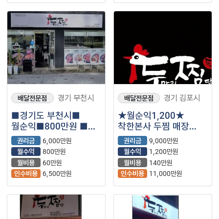
경기 부천시
경기 김포시
배달전문점
배달전문점
■경기도 부천시■
★월순익1,200★
월순익■800만원 ■
착한본사 두찜 매장
두찜 매장나왔습니다.
저렴한 권리에
권리금
6,000만원
권리금
9,000만원
나왔습니다.
월수익
800만원
월수익
1,200만원
월비용
60만원
월비용
140만원
인수비용
6,500만원
인수비용
11,000만원