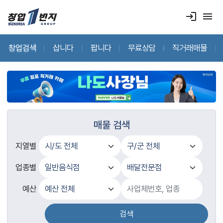
login
menu
창업검색
삽니다
팝니다
무료상담
직거래매물
매물 검색
지열별
업종별
예산
검색