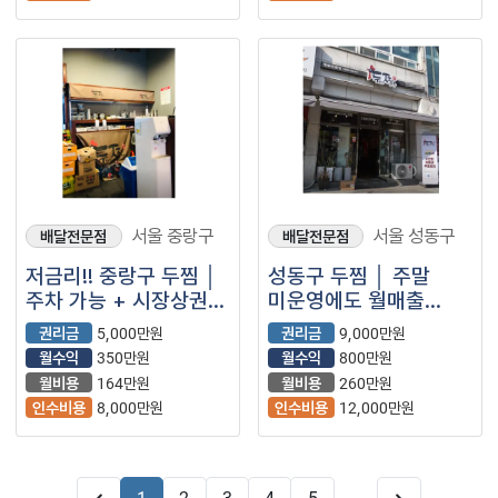
서울 중랑구
서울 성동구
배달전문점
배달전문점
저금리!! 중랑구 두찜 │
성동구 두찜 │ 주말
주차 가능 + 시장상권 │
미운영에도 월매출
배달 중심 안정 운영,
4,500+ │ 주말 운영 시
권리금
5,000만원
권리금
9,000만원
2년차 컨디션 최상 매장
7,000만원 기록한
월수익
350만원
월수익
800만원
핵심상권 매장
월비용
164만원
월비용
260만원
인수비용
8,000만원
인수비용
12,000만원