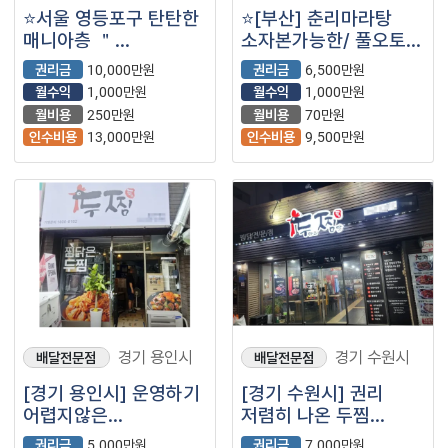
⭐서울 영등포구 탄탄한
⭐️[부산] 춘리마라탕
매니아층 ＂
소자본가능한/ 풀오토/
요거트아이스크림의정
순익1000만원+@⭐️
권리금
10,000만원
권리금
6,500만원
석＂ ＂요아정＂
월수익
1,000만원
월수익
1,000만원
입니다⭐
월비용
250만원
월비용
70만원
인수비용
13,000만원
인수비용
9,500만원
경기 용인시
경기 수원시
배달전문점
배달전문점
[경기 용인시] 운영하기
[경기 수원시] 권리
어렵지않은
저렴히 나온 두찜
월순익700만원의
매장을소개합니다.
권리금
5,000만원
권리금
7,000만원