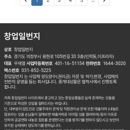
...
1
2
3
4
5
창업일번지
상호
창업일번지
주소
경기도 의정부시 용현로 105번길 33 3층(민락동,이프라자)
대표
우재열
사업자등록번호
401-16-51154
전화번호
1644-3020
팩스번호
031-852-5225
창업일번지 는 사업체 양도양수(권리금) 자문 및 허가,변경, 사업체의
전반적 운영을 돕는 회사입니다. 중개대상물은 협력사에서 진행토록
합니다.
저희 창업일번지 사이트에서 광고하고 있는 창업상품들은 실제 존재하는 것들을
기준으로 작성된 것임을 알려드리는 바입니다.
단, 대부분의 양도인은 건물주와의 관계 및 직원관리상 문제 또한 매출저하 (내놓은
점포라는 것을 손님들이 알게되면 매출저하로 이어질 것을 염려하여) 등의 이유로
인하여 공공연희 내놓은 점포를 운영한다는 것을 밝히기를 원하지 않으시고 보안이
유지된 상태에서 양도하기를 원하십니다.