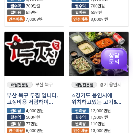
1인체제 두찜 매장을
월수익
700만원
월수익
700만원
소개합니다.
월비용
65만원
월비용
65만원
인수비용
7,000만원
인수비용
8,000만원
상담
문의
부산 북구
경기 용인시
배달전문점
배달전문점
부산 북구 두찜 입니다.
⭐경기도 용인시에
고정비용 저렴하여
위치하고있는 고기&
꾸준한 수익 가져갈수
국밥 샵인샵으로
권리금
4,000만원
권리금
12,000만원
있는 매장입니다.
운영중인 월1000이상
월수익
500만원
월수익
1,300만원
샵인샵입니다⭐
월비용
77만원
월비용
110만원
인수비용
6,000만원
인수비용
13,000만원