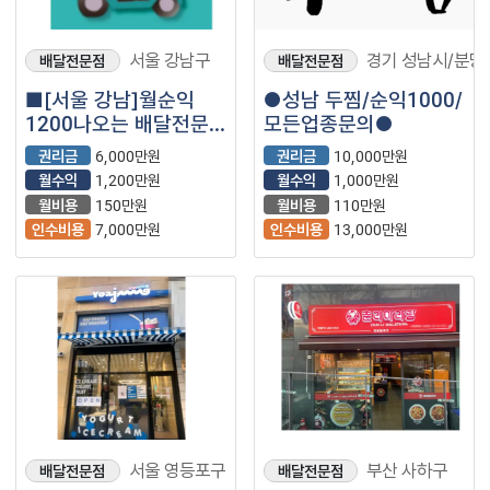
서울 강남구
경기 성남시/분당
배달전문점
배달전문점
■[서울 강남]월순익
●성남 두찜/순익1000/
1200나오는 배달전문
모든업종문의●
매장
권리금
6,000만원
권리금
10,000만원
저렴하게나왔습니다.■
월수익
1,200만원
월수익
1,000만원
월비용
150만원
월비용
110만원
인수비용
7,000만원
인수비용
13,000만원
서울 영등포구
부산 사하구
배달전문점
배달전문점