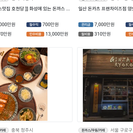
★ [[ 돈까스맛집 호천당 ]] 화성에 있는 돈까스 전문점으로 운영하기 쉬운 매장 초보사장님 환영
,000만원
700만원
7,000만원
월수익
권리금
월
70만원
13,000만원
310만원
인수비용
월비용
인
충북 청주시
서울 구로구
/카레
돈까스/우동/카레