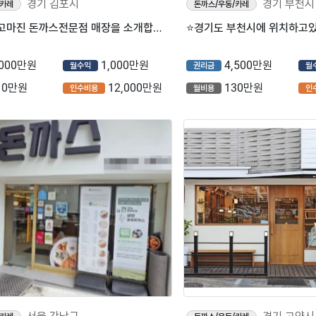
경기 김포시
경기 부천시
/카레
돈까스/우동/카레
■김포시) 고마진 돈까스전문점 매장을 소개합니다.■
,000만원
1,000만원
4,500만원
월수익
권리금
월
10만원
12,000만원
130만원
인수비용
월비용
인