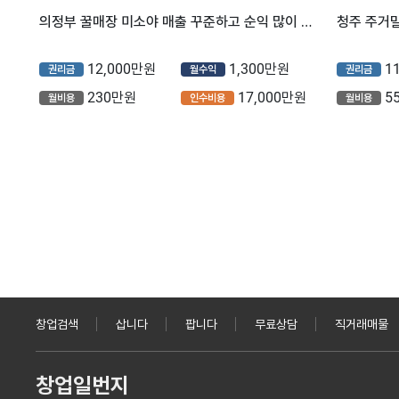
의정부 꿀매장 미소야 매출 꾸준하고 순익 많이 남는 매장 양도양수 나왔습니다
12,000만원
1,300만원
1
권리금
월수익
권리금
230만원
17,000만원
5
월비용
인수비용
월비용
창업검색
삽니다
팝니다
무료상담
직거래매물
창업일번지