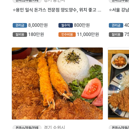
경기 용인시
돈까스/우동/카레
돈까스/우동
⭐용인 일식 돈가스 전문점 양도양수, 위치 좋고 인기 많은 매장 입니다!! 항상 손님 많은 고매출 매장이에요~!!
8,000만원
800만원
4
권리금
월수익
권리금
180만원
11,000만원
7
월비용
인수비용
월비용
경기 수원시
돈까스/우동/카레
돈까스/우동