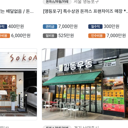
서울 영등포구
돈까스/우동/카레
⭐경기도 부천시에 위치하고있는 배달없음 / 돈까스&냉면 전문점입니다⭐
[영등포구] 특수상권 돈까스 프랜
400만원
7,000만원
300만원
수익
권리금
월수익
6,000만원
525만원
7,000만원
수비용
월비용
인수비용