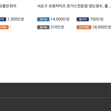
수요좋은위치
서초구 프랜차이즈 돈가스전문점 양도양수, 홀매장 있는 매장입니다~
1,500만원
14,000만원
700만원
수익
권리금
월수익
-
310만원
18,000만
수비용
월비용
인수비용