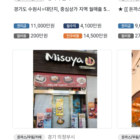
경기도 수원시⭐대단지, 중심상가 지역 월매출 5천 나오는 긴자료코입니다.
11,000만원
4,100만원
9
권리금
월수익
권리금
200만원
14,500만원
2
월비용
인수비용
월비용
경기 의정부시
돈까스/우동/카레
돈까스/우동