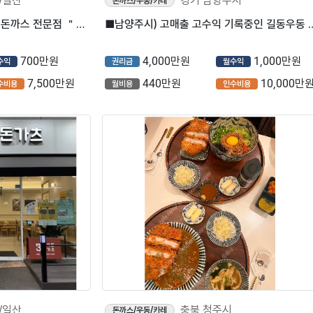
/일산
경기 남양주시
돈까스/우동/카레
[고양시] 퓨전 카레 우동 덮밥 돈까스 전문점 ＂소코아＂
■남양주시) 고매출 고수익 기록중인 길
700만원
4,000만원
1,000만원
수익
권리금
월수익
7,500만원
440만원
10,000만
수비용
월비용
인수비용
/일산
충북 청주시
돈까스/우동/카레