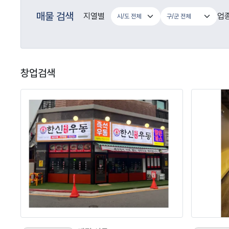
매물 검색
지열별
업
창업검색