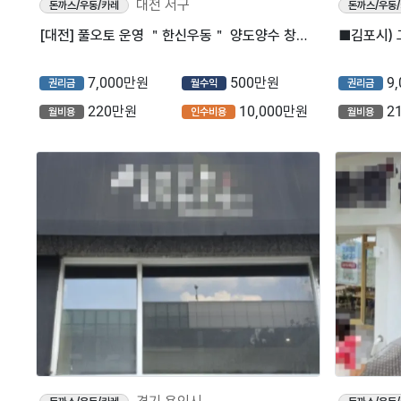
대전 서구
돈까스/우동/카레
돈까스/우동
[대전] 풀오토 운영 ＂한신우동＂ 양도양수 창업 매물 (프랜차이즈/돈까스/소자본창업)
7,000만원
500만원
9
권리금
월수익
권리금
220만원
10,000만원
2
월비용
인수비용
월비용