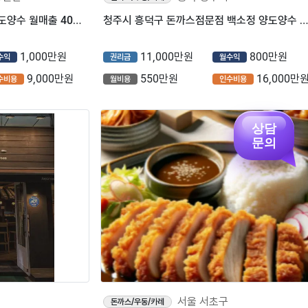
일산 돈카츠 프랜차이즈점 양도양수 월매출 4000 순수익 1000
청주시 흥덕구 돈까스점문점 백소정 양도양수 웨이팅맛집 항아리상권
1,000만원
11,000만원
800만원
수익
권리금
월수익
9,000만원
550만원
16,000만
수비용
월비용
인수비용
상담
문의
서울 서초구
돈까스/우동/카레