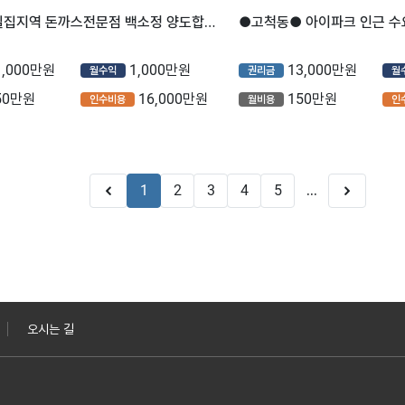
청주 주거밀집지역 돈까스전문점 백소정 양도합니다 현재 반오토 운영중 매출정말 꾸준합니다
●고척동● 아이파크 인근 
1,000만원
1,000만원
13,000만원
월수익
권리금
월
50만원
16,000만원
150만원
인수비용
월비용
인
1
2
3
4
5
...
오시는 길