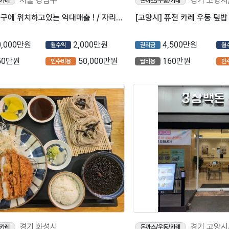
서울 강남구
경기 고양시
/카레
돈까스/우동/카레
⭐서울 강남구에 위치하고있는 억대매출 ! / 자리잡혀 운영중인 돈까스 전문점입니다⭐
0,000만원
2,000만원
4,500만원
월수익
권리금
월
50만원
50,000만원
160만원
인수비용
월비용
인
경기 화성시
경기 고양시
/카레
돈까스/우동/카레