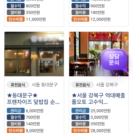
월수익
800만원
월수익
900만원
월비용
350만원
월비용
180만원
인수비용
11,000만원
인수비용
12,000만원
상담
문의
서울 동대문구
서울 강북구
퓨전음식
퓨전음식
★동대문구★
★서울 강북구 억대매출
프렌차이즈 덮밥집 순익
풀오토 고수익
700 나오는매장 !!
마라탕집입니다 !
권리금
6,000만원
권리금
25,000만원
급매로나왔습니다.
늦기전에 고수익 매장
월수익
700만원
월수익
3,000만원
잡으세요 ! ★
월비용
140만원
월비용
350만원
인수비용
8,000만원
인수비용
28,000만원