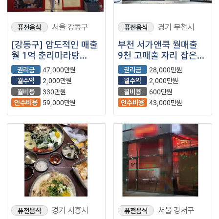
서울 강동구
경기 부천시
퓨전음식
퓨전음식
[강동구] 압도적인 매출
부천 서가앤쿡 월매출
월 1억 춘리마라탕
9천 고매출 자리 잡은
매장입니다!
매장입니다
권리금
47,000만원
권리금
28,000만원
월수익
2,000만원
월수익
2,000만원
월비용
330만원
월비용
600만원
인수비용
59,000만원
인수비용
43,000만원
경기 시흥시
서울 강서구
퓨전음식
퓨전음식