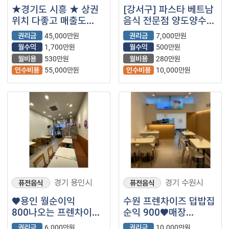
★경기도 시흥 ★ 상권
[강서구] 파스타 베트남
위치 다좋고 매출도
음식 전문점 양도양수
너무 좋은 서가앤쿡
합니다.
권리금
45,000만원
권리금
7,000만원
내놓습니다 문의 많이
월수익
1,700만원
월수익
500만원
주세요
월비용
530만원
월비용
280만원
인수비용
55,000만원
인수비용
10,000만원
경기 용인시
경기 수원시
퓨전음식
퓨전음식
♥용인 월순이익
수원 프렌차이즈 덥밥집
800나오는 프렌차이즈
순익 900♥매장
덮밥집 ♥
나왔습니다
권리금
6,000만원
권리금
10,000만원