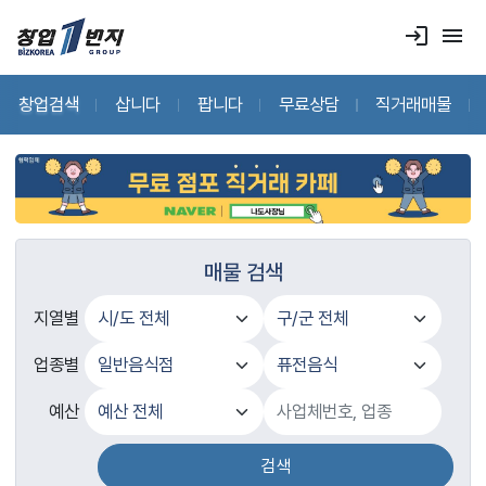
login
menu
창업검색
삽니다
팝니다
무료상담
직거래매물
매물 검색
지열별
업종별
예산
검색