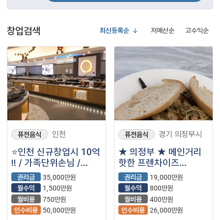
창업검색
최신등록순
저예산순
고수익순
인천
경기 의정부시
퓨전음식
퓨전음식
⭐인천 신규창업시 10억
★ 의정부 ★ 메인거리
!! / 가족단위손님 /
핫한 프렌차이즈
안정적으로 자리잡혀
레스토랑
권리금
35,000만원
권리금
19,000만원
운영중인 ＂쿠우쿠우＂
월수익
1,500만원
월수익
800만원
입니다⭐
월비용
750만원
월비용
400만원
인수비용
50,000만원
인수비용
26,000만원