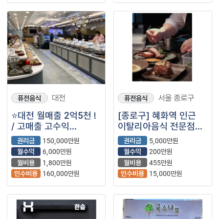
대전
서울 종로구
퓨전음식
퓨전음식
⭐대전 월매출 2억5천 !
[종로구] 혜화역 인근
/ 고매출 고수익
이탈리아음식 전문점
유지중인 대형브랜드 ＂
(양식/피자/파스타/
권리금
150,000만원
권리금
5,000만원
쿠우쿠우＂ 입니다⭐
브런치/레스토랑)
월수익
6,000만원
월수익
200만원
월비용
1,800만원
월비용
455만원
인수비용
160,000만원
인수비용
15,000만원