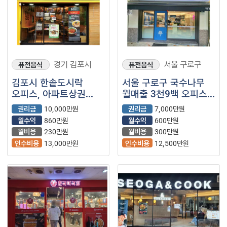
경기 김포시
서울 구로구
퓨전음식
퓨전음식
김포시 한솥도시락
서울 구로구 국수나무
오피스, 아파트상권
월매출 3천9백 오피스,
월매출 4천 나오는
주택상권 매장입니다
권리금
10,000만원
권리금
7,000만원
매장입니다
월수익
860만원
월수익
600만원
월비용
230만원
월비용
300만원
인수비용
13,000만원
인수비용
12,500만원