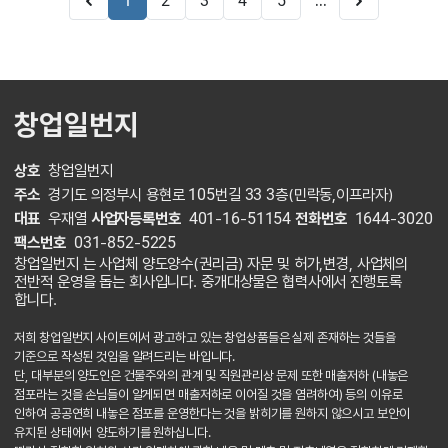
...
1
2
3
4
5
창업일번지
상호
창업일번지
주소
경기도 의정부시 용현로 105번길 33 3층(민락동,이프라자)
대표
우재열
사업자등록번호
401-16-51154
전화번호
1644-3020
팩스번호
031-852-5225
창업일번지 는 사업체 양도양수(권리금) 자문 및 허가,변경, 사업체의
전반적 운영을 돕는 회사입니다. 중개대상물은 협력사에서 진행토록
합니다.
저희 창업일번지 사이트에서 광고하고 있는 창업상품들은 실제 존재하는 것들을
기준으로 작성된 것임을 알려드리는 바입니다.
단, 대부분의 양도인은 건물주와의 관계 및 직원관리상 문제 또한 매출저하 (내놓은
점포라는 것을 손님들이 알게되면 매출저하로 이어질 것을 염려하여) 등의 이유로
인하여 공공연희 내놓은 점포를 운영한다는 것을 밝히기를 원하지 않으시고 보안이
유지된 상태에서 양도하기를 원하십니다.