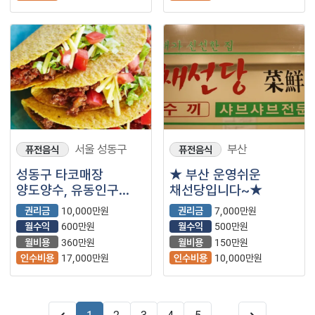
서울 성동구
부산
퓨전음식
퓨전음식
성동구 타코매장
★ 부산 운영쉬운
양도양수, 유동인구
채선당입니다~★
많은 위치에요~!!
권리금
10,000만원
권리금
7,000만원
월수익
600만원
월수익
500만원
월비용
360만원
월비용
150만원
인수비용
17,000만원
인수비용
10,000만원