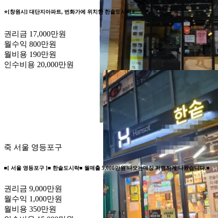
⭐️[창원시] 대단지아파트, 번화가에 위치한 한솥도시락⭐️
권리금
17,000만원
월수익
800만원
월비용
190만원
인수비용
20,000만원
죽
서울 영등포구
■[ 서울 영등포구 ]■ 한솥도시락■ 월매출 5,000만원 나오는매장 저렴하게 나왔습니다.■
권리금
9,000만원
월수익
1,000만원
월비용
350만원