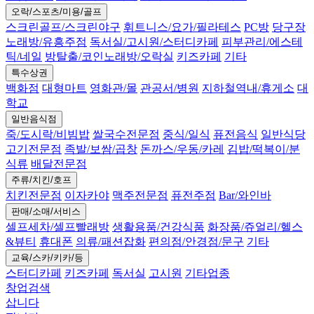
오락/스포츠/미용/골프
스크린골프/스크린야구
휘트니스/요가/필라테스
PC방
당구장
노래방/유흥주점
독서실/고시원/스터디카페
피부관리/에스테
틱/네일
방탈출/코인노래방/오락실
키즈카페
기타
특수상권
백화점
대형마트
영화관/몰
관공서/병원
지하철역내/휴게소
대
학교
일반음식점
죽/도시락/비빔밥
쌀국수전문점
중식/일식
퓨전음식
일반식당
고기전문점
족발/보쌈/곱창
돈까스/우동/카레
김밥/떡복이/분
식류
배달전문점
주류/치킨/호프
치킨전문점
이자카야
맥주전문점
퓨전주점
Bar/와인바
판매/소매/서비스
셀프세차/셀프빨래방
생활용품/건강식품
화장품/쥬얼리/헬스
&뷰티
휴대폰
의류/패션잡화
편의점/안경점/문구
기타
교육/스카/키카/등
스터디카페
키즈카페
독서실
고시원
기타업종
창업검색
삽니다