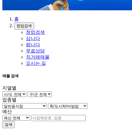
홈
창업검색
창업검색
삽니다
팝니다
무료상담
직거래매물
오시는 길
매물 검색
지열별
업종별
예산
검색