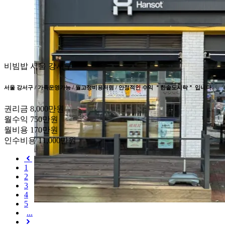
비빔밥
서울 강서구
서울 강서구 / 가족운영가능 / 월고정비용저렴 / 안정적인 수익 ＂한솥도시락＂ 입니다.
권리금
8,000만원
월수익
750만원
월비용
170만원
인수비용
11,000만원
1
2
3
4
5
...