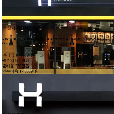
죽
경기 화성시
⭐경기도 화성시 / 배후세대많은주거상권 / 반오토운영 / 자리잡힌 ＂한솥도시락＂ 입니
다.⭐
권리금
14,500만원
월수익
900만원
월비용
250만원
인수비용
17,500만원