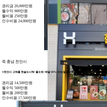
권리금
20,000만원
월수익
900만원
월비용
250만원
인수비용
24,000만원
죽
충남 천안시
⭐️천안시 고매출 한솥도시락/ 풀오토/ 배달 50%/ 리뉴얼없이 즉시 운영가능⭐️
권리금
14,500만원
월수익
500만원
월비용
200만원
인수비용
17,500만원