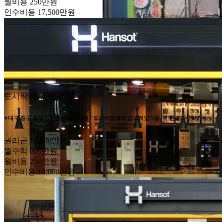
월비용
250만원
인수비용
17,500만원
도시락
대구 중구
⭐대구 중구 유동인구많은 메인상권 / 도시락업계의 압도적인 1등 / ＂한솥도시락＂⭐
권리금
12,000만원
월수익
800만원
월비용
250만원
인수비용
16,000만원