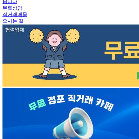
팝니다
무료상담
직거래매물
오시는 길