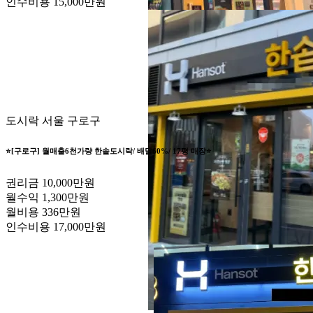
인수비용
15,000만원
도시락
서울 구로구
⭐️[구로구] 월매출6천가량 한솥도시락/ 배달60%/ 17평 매장⭐️
권리금
10,000만원
월수익
1,300만원
월비용
336만원
인수비용
17,000만원