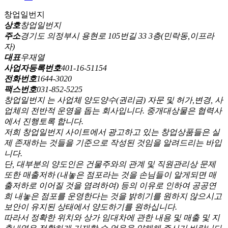
창업일번지
상호
창업일번지
주소
경기도 의정부시 용현로 105번길 33 3층(민락동,이프라
자)
대표
우재열
사업자등록번호
401-16-51154
전화번호
1644-3020
팩스번호
031-852-5225
창업일번지 는 사업체 양도양수(권리금) 자문 및 허가,변경, 사
업체의 전반적 운영을 돕는 회사입니다. 중개대상물은 협력사
에서 진행토록 합니다.
저희 창업일번지 사이트에서 광고하고 있는 창업상품들은 실
제 존재하는 것들을 기준으로 작성된 것임을 알려드리는 바입
니다.
단, 대부분의 양도인은 건물주와의 관계 및 직원관리상 문제
또한 매출저하 (내놓은 점포라는 것을 손님들이 알게되면 매
출저하로 이어질 것을 염려하여) 등의 이유로 인하여 공공연
희 내놓은 점포를 운영한다는 것을 밝히기를 원하지 않으시고
보안이 유지된 상태에서 양도하기를 원하십니다.
따라서 정확한 위치와 상가 임대차에 관한 내용 및 매출 및 지