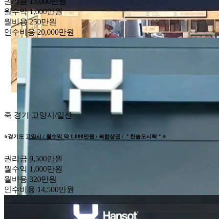
권리금
15,000만원
월수익
1,000만원
월비용
250만원
인수비용
20,000만원
죽
경기 고양시/일산
⭐️경기도 고양시 / 월수익 약 1,000만원 / 복합상권 / ＂한솥도시락＂⭐️
권리금
9,500만원
월수익
1,000만원
월비용
320만원
인수비용
14,500만원