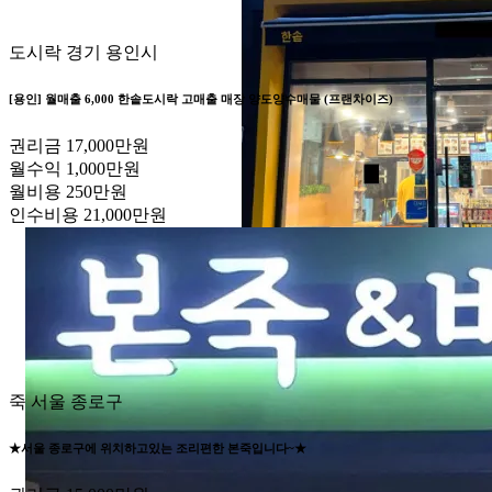
도시락
경기 용인시
[용인] 월매출 6,000 한솥도시락 고매출 매장 양도양수매물 (프랜차이즈)
권리금
17,000만원
월수익
1,000만원
월비용
250만원
인수비용
21,000만원
죽
서울 종로구
★서울 종로구에 위치하고있는 조리편한 본죽입니다~★