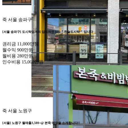
죽
서울 송파구
[서울 송파구] 도시락업계의 압도적인 1등 ＂한솥도시락＂ 입니다
권리금
11,000만원
월수익
900만원
월비용
280만원
인수비용
15,000만원
죽
서울 노원구
[서울] 노원구 월매출3,500+@ 본죽 매장을 소개합니다!!