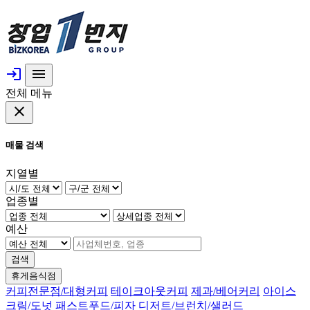
login
menu
전체 메뉴
close
매물 검색
지열별
업종별
예산
검색
휴게음식점
커피전문점/대형커피
테이크아웃커피
제과/베어커리
아이스
크림/도넛
패스트푸드/피자
디저트/브런치/샐러드