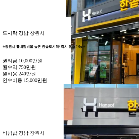
도시락
경남 창원시
⭐️창원시 홀내점비율 높은 한솥도시락/ 즉시 운영가능 ⭐️
권리금
10,000만원
월수익
750만원
월비용
240만원
인수비용
15,000만원
비빔밥
경남 창원시