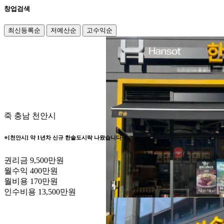
창업검색
최신등록순
저예산순
고수익순
죽
충남 천안시
⭐️[천안시] 약 1년차 신규 한솥도시락 나왔습니다 ⭐️
권리금
9,500만원
월수익
400만원
월비용
170만원
인수비용
13,500만원