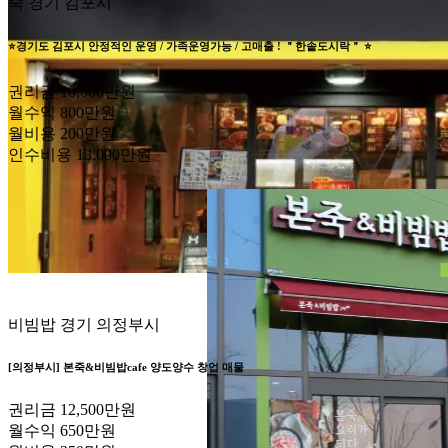
죽
경기 김포시
⭐경기도 김포시 안정적인 운영 / 가족운영가능 / 고매출 ! ＂한솥도시락＂ ⭐
권리금
10,000만원
월수익
800만원
월비용
200만원
인수비용
13,000만원
비빔밥
경기 의정부시
[의정부시] 본죽&비빔밥cafe 양도양수 창업 매물
권리금
12,500만원
월수익
650만원