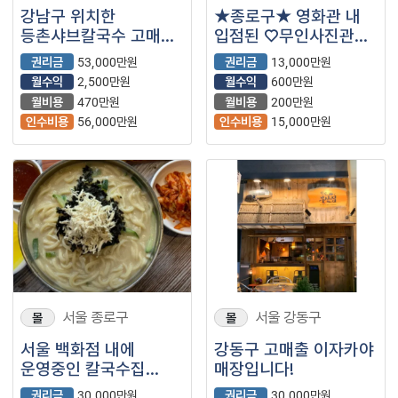
강남구 위치한
★종로구★ 영화관 내
등촌샤브칼국수 고매출
입점된 ♡무인사진관♡
2500만원 보장
입니다.^^
권리금
53,000만원
권리금
13,000만원
양도양수 가능합니다.
월수익
2,500만원
월수익
600만원
월비용
470만원
월비용
200만원
인수비용
56,000만원
인수비용
15,000만원
서울 종로구
서울 강동구
몰
몰
서울 백화점 내에
강동구 고매출 이자카야
운영중인 칼국수집
매장입니다!
양도양수 나왔습니다.
권리금
30,000만원
권리금
30,000만원