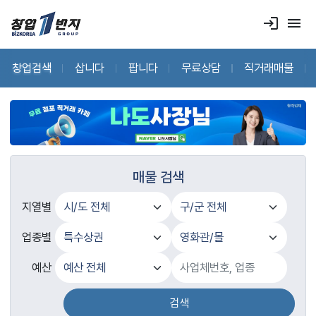
login
menu
창업검색
삽니다
팝니다
무료상담
직거래매물
매물 검색
지열별
업종별
예산
검색