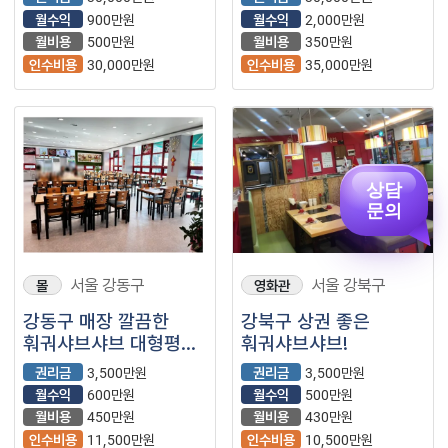
매출 꾸준한
월수익
900만원
월수익
2,000만원
매장입니다.
월비용
500만원
월비용
350만원
인수비용
30,000만원
인수비용
35,000만원
상담
문의
서울 강동구
서울 강북구
몰
영화관
강동구 매장 깔끔한
강북구 상권 좋은
훠궈샤브샤브 대형평수
훠궈샤브샤브!
매장입니다
권리금
3,500만원
권리금
3,500만원
월수익
600만원
월수익
500만원
월비용
450만원
월비용
430만원
인수비용
11,500만원
인수비용
10,500만원