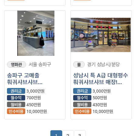
서울 송파구
경기 성남시/분당
영화관
몰
송파구 고매출
성남시 특 A급 대형평수
훠궈샤브샤브
훠궈샤브샤브 매장!
먀장입니다!
특수상권 입니다
권리금
3,000만원
권리금
3,000만원
월수익
700만원
월수익
500만원
월비용
450만원
월비용
430만원
인수비용
10,000만원
인수비용
10,000만원