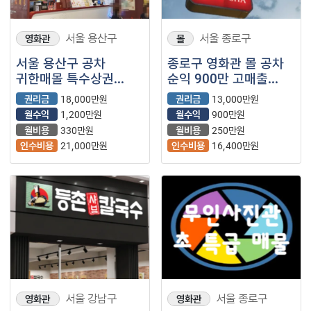
서울 용산구
서울 종로구
영화관
몰
서울 용산구 공차
종로구 영화관 몰 공차
귀한매몰 특수상권
순익 900만 고매출
유동인구 최대 고수익
안정적 수익
권리금
18,000만원
권리금
13,000만원
보장
보장입니다.
월수익
1,200만원
월수익
900만원
월비용
330만원
월비용
250만원
인수비용
21,000만원
인수비용
16,400만원
서울 강남구
서울 종로구
영화관
영화관