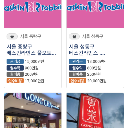
서울 중랑구
서울 성동구
몰
몰
서울 중랑구
서울 성동구
베스킨라빈스 풀오토
베스킨라빈스 !
안정수익 !
유동인구 많고 30대
권리금
15,000만원
권리금
18,000만원
40대 50대 60대
월수익
900만원
월수익
800만원
신규창업 ! 풀오토 가능
월비용
200만원
월비용
250만원
인수비용
17,000만원
인수비용
20,000만원