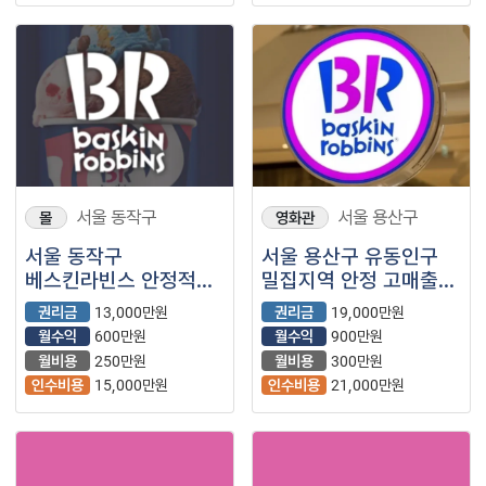
서울 동작구
서울 용산구
몰
영화관
서울 동작구
서울 용산구 유동인구
베스킨라빈스 안정적
밀집지역 안정 고매출
수익 보장 !!
양도 양수 가능 합니다.
권리금
13,000만원
권리금
19,000만원
월수익
600만원
월수익
900만원
월비용
250만원
월비용
300만원
인수비용
15,000만원
인수비용
21,000만원