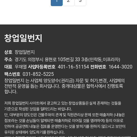
1
2
3
창업일번지
상호
창업일번지
주소
경기도 의정부시 용현로 105번길 33 3층(민락동,이프라자)
대표
우재열
사업자등록번호
401-16-51154
전화번호
1644-3020
팩스번호
031-852-5225
창업일번지 는 사업체 양도양수(권리금) 자문 및 허가,변경, 사업체의
전반적 운영을 돕는 회사입니다. 중개대상물은 협력사에서 진행토록
합니다.
저희 창업일번지 사이트에서 광고하고 있는 창업상품들은 실제 존재하는 것들을
기준으로 작성된 것임을 알려드리는 바입니다.
단, 대부분의 양도인은 건물주와의 관계 및 직원관리상 문제 또한 매출저하 (내놓은
점포라는 것을 손님들이 알게되면 매출저하로 이어질 것을 염려하여) 등의 이유로
인하여 공공연희 내놓은 점포를 운영한다는 것을 밝히기를 원하지 않으시고 보안이
유지된 상태에서 양도하기를 원하십니다.