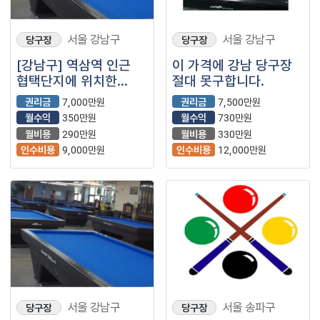
서울 강남구
서울 강남구
당구장
당구장
[강남구] 역삼역 인근
이 가격에 강남 당구장
협택단지에 위치한
절대 못구합니다.
당구장입니다.
권리금
7,000만원
권리금
7,500만원
월수익
350만원
월수익
730만원
월비용
290만원
월비용
330만원
인수비용
9,000만원
인수비용
12,000만원
서울 강남구
서울 송파구
당구장
당구장