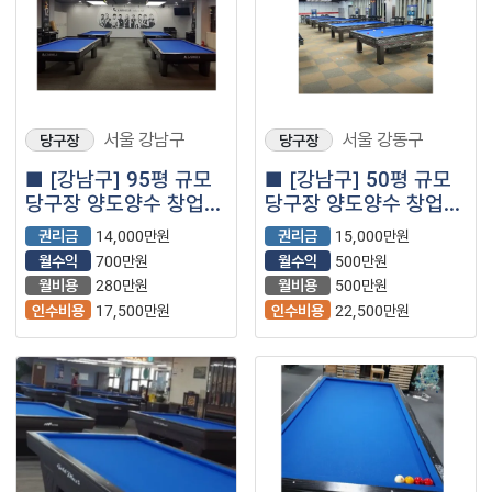
서울 강남구
서울 강동구
당구장
당구장
■ [강남구] 95평 규모
■ [강남구] 50평 규모
당구장 양도양수 창업
당구장 양도양수 창업
매물
매물
권리금
14,000만원
권리금
15,000만원
월수익
700만원
월수익
500만원
월비용
280만원
월비용
500만원
인수비용
17,500만원
인수비용
22,500만원