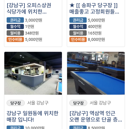
[강남구] 오피스상권
★ [[ 송파구 당구장 ]]
식당가에 위치한
매출좋고 고정회원들이
당구장입니다.
있어서 매출걱정없는
권리금
3,000만원
권리금
5,000만원
당구장 !
월수익
1만원
월수익
400만원
월비용
348만원
월비용
165만원
인수비용
5,000만원
인수비용
8,000만원
서울 강남구
서울 강남구
당구장
당구장
강남구 일원동에 위치한
[강남구] 역삼역 인근
매장 입니다!
오랜 운영으로 단골 층
두꺼운 당구장입니다.
권리금
10,000만원
권리금
8,500만원