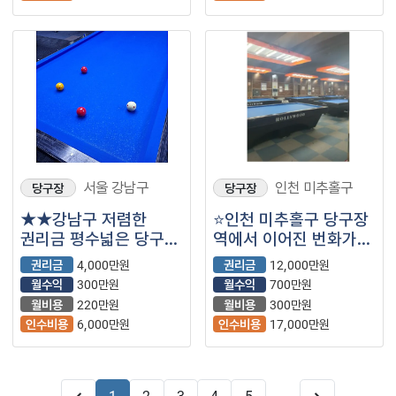
서울 강남구
인천 미추홀구
당구장
당구장
★★강남구 저렴한
⭐인천 미추홀구 당구장
권리금 평수넓은 당구장
역에서 이어진 번화가에
★★
위치하여 안정적으로
권리금
4,000만원
권리금
12,000만원
매출이 나오는
월수익
300만원
월수익
700만원
매장입니다.
월비용
220만원
월비용
300만원
인수비용
6,000만원
인수비용
17,000만원