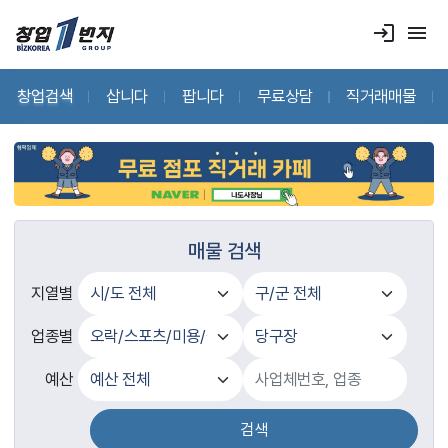
login
menu
창업검색
삽니다
팝니다
무료상담
직거래매물
매물 검색
지열별
업종별
예산
검색