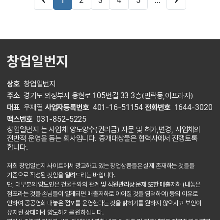
...
1
2
3
4
5
창업일번지
상호
창업일번지
주소
경기도 의정부시 용현로 105번길 33 3층(민락동,이프라자)
대표
우재열
사업자등록번호
401-16-51154
전화번호
1644-3020
팩스번호
031-852-5225
창업일번지 는 사업체 양도양수(권리금) 자문 및 허가,변경, 사업체의
전반적 운영을 돕는 회사입니다. 중개대상물은 협력사에서 진행토록
합니다.
저희 창업일번지 사이트에서 광고하고 있는 창업상품들은 실제 존재하는 것들을
기준으로 작성된 것임을 알려드리는 바입니다.
단, 대부분의 양도인은 건물주와의 관계 및 직원관리상 문제 또한 매출저하 (내놓은
점포라는 것을 손님들이 알게되면 매출저하로 이어질 것을 염려하여) 등의 이유로
인하여 공공연희 내놓은 점포를 운영한다는 것을 밝히기를 원하지 않으시고 보안이
유지된 상태에서 양도하기를 원하십니다.