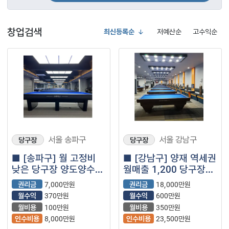
창업검색
최신등록순
저예산순
고수익순
서울 송파구
서울 강남구
당구장
당구장
■ [송파구] 월 고정비
■ [강남구] 양재 역세권
낮은 당구장 양도양수
월매출 1,200 당구장
창업 매물
양도양수 창업 매물
권리금
7,000만원
권리금
18,000만원
월수익
370만원
월수익
600만원
월비용
100만원
월비용
350만원
인수비용
8,000만원
인수비용
23,500만원