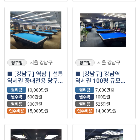
서울 강남구
서울 강남구
당구장
당구장
■ [강남구] 역삼｜선릉
■ [강남구] 강남역
역세권 중대전용 당구장
역세권 100평 규모
양도양수 창업 매물
당구장 양도양수 창업
권리금
10,000만원
권리금
7,000만원
매물
월수익
500만원
월수익
100만원
월비용
300만원
월비용
525만원
인수비용
15,000만원
인수비용
14,000만원