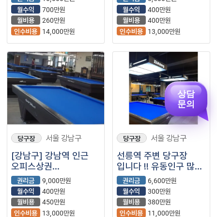
월수익
700만원
월수익
400만원
월비용
260만원
월비용
400만원
인수비용
14,000만원
인수비용
13,000만원
상담
문의
서울 강남구
서울 강남구
당구장
당구장
[강남구] 강남역 인근
선릉역 주변 당구장
오피스상권
입니다 !! 유동인구 많은
당구장입니다.
지역
권리금
9,000만원
권리금
6,600만원
월수익
400만원
월수익
300만원
월비용
450만원
월비용
380만원
인수비용
13,000만원
인수비용
11,000만원