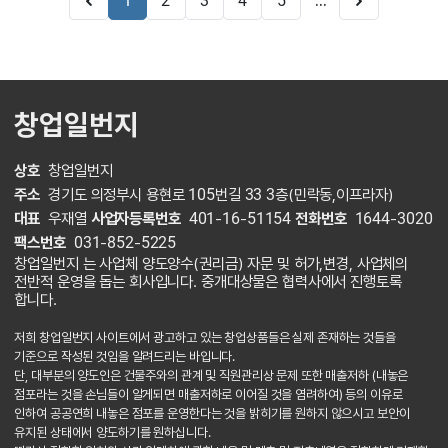
...
1
2
3
4
5
창업일번지
상호
창업일번지
주소
경기도 의정부시 용현로 105번길 33 3층(민락동,이프라자)
대표
우재열
사업자등록번호
401-16-51154
전화번호
1644-3020
팩스번호
031-852-5225
창업일번지 는 사업체 양도양수(권리금) 자문 및 허가,변경, 사업체의
전반적 운영을 돕는 회사입니다. 중개대상물은 협력사에서 진행토록
합니다.
저희 창업일번지 사이트에서 광고하고 있는 창업상품들은 실제 존재하는 것들을
기준으로 작성된 것임을 알려드리는 바입니다.
단, 대부분의 양도인은 건물주와의 관계 및 직원관리상 문제 또한 매출저하 (내놓은
점포라는 것을 손님들이 알게되면 매출저하로 이어질 것을 염려하여) 등의 이유로
인하여 공공연희 내놓은 점포를 운영한다는 것을 밝히기를 원하지 않으시고 보안이
유지된 상태에서 양도하기를 원하십니다.