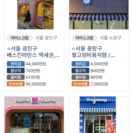
서울 광진구
서울 노원구
아이스크림
아이스크림
⭐서울 광진구
⭐️서울 중랑구
배스킨라빈스 역세권,
월고정비용저렴 /
대학가, 주거상권이며
초보창업추천 /
권리금
44,000만원
권리금
6,000만원
최신 인테리어로 바로
수익성좋은 ＂
월수익
700만원
월수익
800만원
운영 가능한
카페요아정＂ ⭐️
월비용
610만원
월비용
80만원
매장입니다.
인수비용
50,000만원
인수비용
7,000만원