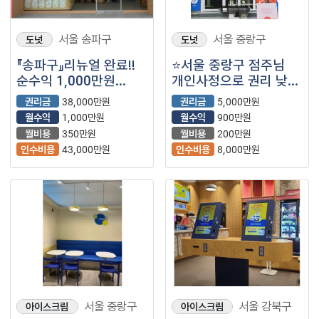
서울 송파구
서울 중랑구
도넛
도넛
『송파구』리뉴얼 완료!!
⭐서울 중랑구 점주님
순수익 1,000만원
개인사정으로 권리 낮게
【배스킨라빈스】
나온 요아정
권리금
38,000만원
권리금
5,000만원
(요거트아이스크림의정
월수익
1,000만원
월수익
900만원
석) 매장을 소개합니다⭐
월비용
350만원
월비용
200만원
인수비용
43,000만원
인수비용
8,000만원
서울 중랑구
서울 강북구
아이스크림
아이스크림