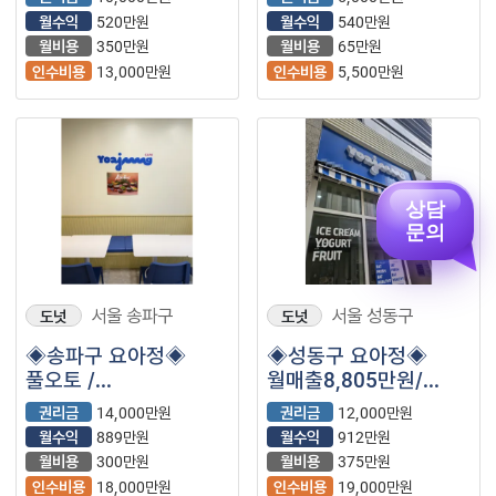
지역입니다.
월수익
520만원
월수익
540만원
월비용
350만원
월비용
65만원
인수비용
13,000만원
인수비용
5,500만원
상담
문의
서울 송파구
서울 성동구
도넛
도넛
◈송파구 요아정◈
◈성동구 요아정◈
풀오토 /
월매출8,805만원/
월매출4000만원 내외 /
안정창업 ! 초보
권리금
14,000만원
권리금
12,000만원
안정창업 ! 초보
창업추천!
월수익
889만원
월수익
912만원
창업추천!
월비용
300만원
월비용
375만원
인수비용
18,000만원
인수비용
19,000만원