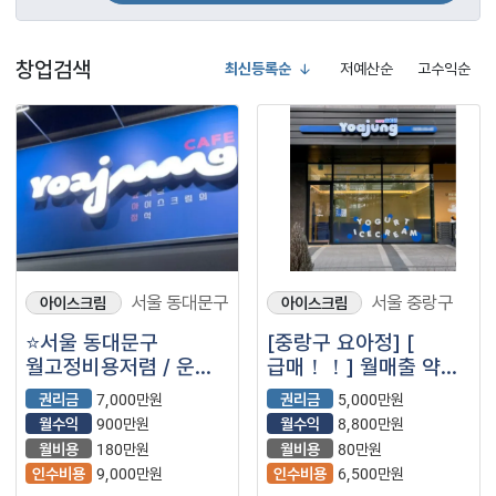
창업검색
최신등록순
저예산순
고수익순
서울 동대문구
서울 중랑구
아이스크림
아이스크림
⭐서울 동대문구
[중랑구 요아정] [
월고정비용저렴 / 운영
급매！！] 월매출 약
난이도 ⭐ / ＂
3,600만원！권리금
권리금
7,000만원
권리금
5,000만원
카페요아정＂ 입니다⭐
5,000만원！！ 선착순
월수익
900만원
월수익
8,800만원
매장입니다！！
월비용
180만원
월비용
80만원
인수비용
9,000만원
인수비용
6,500만원