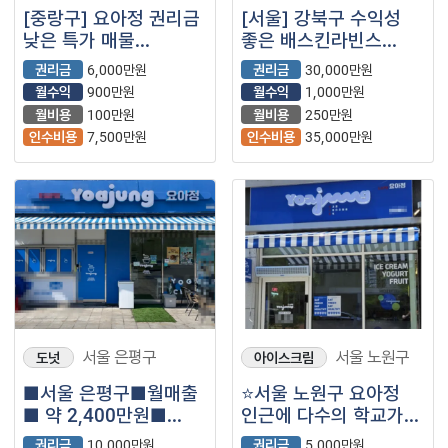
[중랑구] 요아정 권리금
[서울] 강북구 수익성
낮은 특가 매물
좋은 배스킨라빈스
떴습니다! 매니아층
매장을 소개합니다!
권리금
6,000만원
권리금
30,000만원
탄탄해 매출잘나오는
양도양수 /투잡
월수익
900만원
월수익
1,000만원
요아정
월비용
100만원
월비용
250만원
인수비용
7,500만원
인수비용
35,000만원
서울 은평구
서울 노원구
도넛
아이스크림
■서울 은평구■월매출
⭐서울 노원구 요아정
■ 약 2,400만원■
인근에 다수의 학교가
요아정 매장나왔습니다.
있어 실수요자층이 많은
권리금
10,000만원
권리금
5,000만원