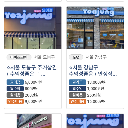
서울 도봉구
서울 강남구
아이스크림
도넛
⭐서울 도봉구 주거상권
⭐서울 강남구
/ 수익성좋은 ＂
수익성좋음 / 안정적인
카페요아정＂
매출 / ＂카페요아정＂
권리금
6,000만원
권리금
13,000만원
좋은조건으로
⭐
월수익
800만원
월수익
1,000만원
나왔습니다!⭐
월비용
200만원
월비용
250만원
인수비용
9,000만원
인수비용
16,000만원