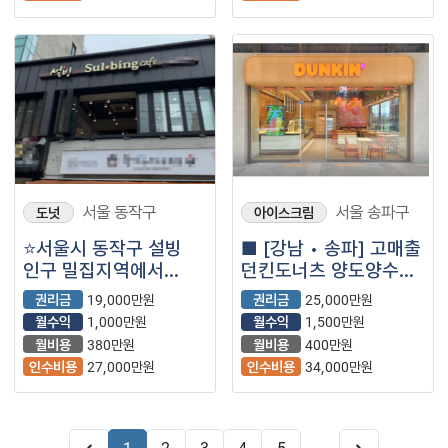
서울 동작구
서울 송파구
도넛
아이스크림
⭐서울시 동작구 설빙
■ [강남 • 송파] 고매출
인구 밀집지역에서
던킨도너츠 양도양수
역세권, 번화가에
창업 매물
권리금
19,000만원
권리금
25,000만원
위치해 고수익 나오는
월수익
1,000만원
월수익
1,500만원
매장입니다.
월비용
380만원
월비용
400만원
인수비용
27,000만원
인수비용
34,000만원