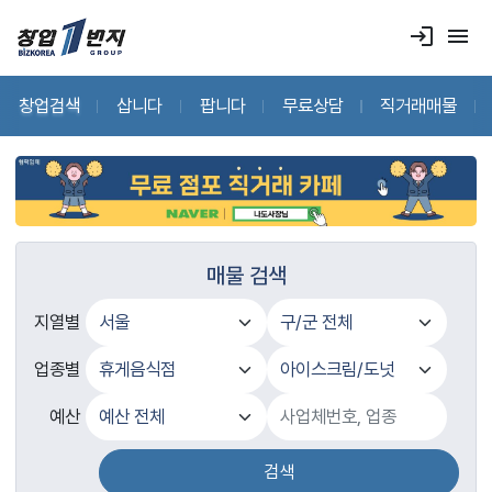
login
menu
창업검색
삽니다
팝니다
무료상담
직거래매물
매물 검색
지열별
업종별
예산
검색