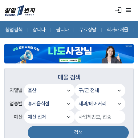
login
menu
창업검색
삽니다
팝니다
무료상담
직거래매물
매물 검색
지열별
업종별
예산
검색