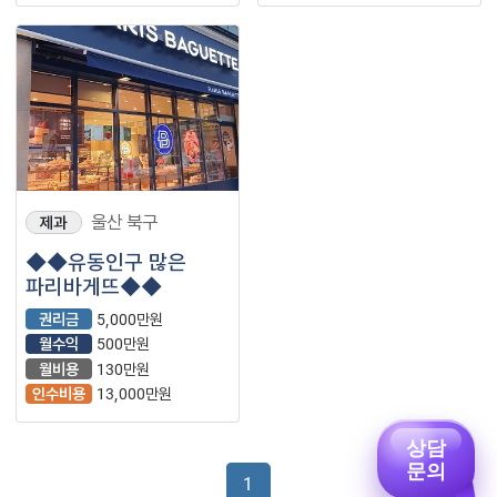
울산 북구
제과
◆◆유동인구 많은
파리바게뜨◆◆
권리금
5,000만원
월수익
500만원
월비용
130만원
인수비용
13,000만원
상담
문의
1