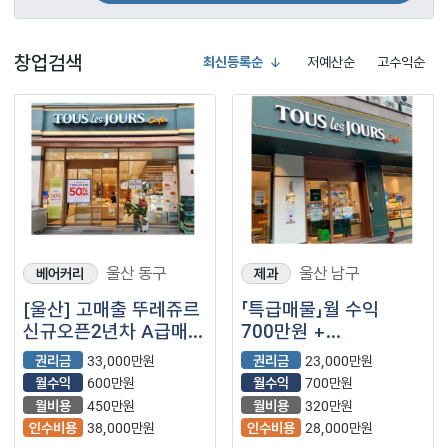
창업검색
최신등록순
저예산순
고수익순
울산 동구
울산 남구
베어커리
제과
[울산] 고매출 뚜레쥬르
「특급매물」월 수익
신규오픈2년차 A급매장
700만원 +
(베이커리/빵집/제과)
@【뚜레쥬르】
권리금
33,000만원
권리금
23,000만원
월수익
600만원
월수익
700만원
월비용
450만원
월비용
320만원
인수비용
38,000만원
인수비용
28,000만원