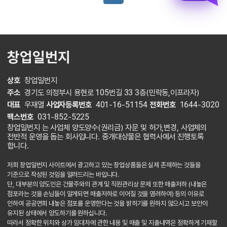
창업일번지
상호
창업일번지
주소
경기도 의정부시 용현로 105번길 33 3층(민락동,이프라자)
대표
우재열
사업자등록번호
401-16-51154
전화번호
1644-3020
팩스번호
031-852-5225
창업일번지 는 사업체 양도양수(권리금) 자문 및 허가,변경, 사업체의
전반적 운영을 돕는 회사입니다. 중개대상물은 협력사에서 진행토록
합니다.
저희 창업일번지 사이트에서 광고하고 있는 창업상품들은 실제 존재하는 것들을
기준으로 작성된 것임을 알려드리는 바입니다.
단, 대부분의 양도인은 건물주와의 관계 및 직원관리상 문제 또한 매출저하 (내놓은
점포라는 것을 손님들이 알게되면 매출저하로 이어질 것을 염려하여) 등의 이유로
인하여 공공연희 내놓은 점포를 운영한다는 것을 밝히기를 원하지 않으시고 보안이
유지된 상태에서 양도하기를 원하십니다.
따라서 정확한 위치와 상가 임대차에 관한 내용 및 매출 및 지출내역은 정확하게 기재할