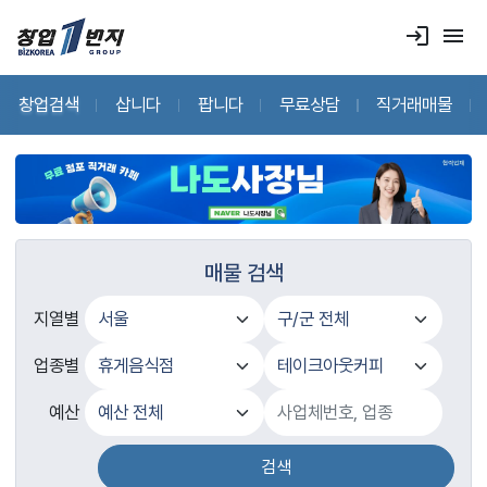
login
menu
창업검색
삽니다
팝니다
무료상담
직거래매물
매물 검색
지열별
업종별
예산
검색