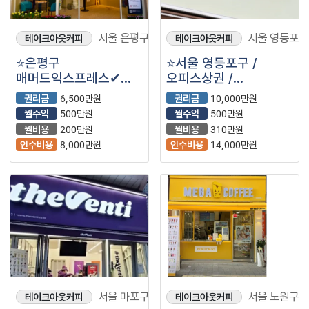
서울 은평구
서울 영등포구
테이크아웃커피
테이크아웃커피
⭐은평구
⭐️서울 영등포구 /
매머드익스프레스✔
오피스상권 /
소자본추천✔
워라벨좋음 / ＂
권리금
6,500만원
권리금
10,000만원
월매출1,900만원대 ✔
매머드익스프레스＂
월수익
500만원
월수익
500만원
월수익500만원 내외
매머드커피⭐️
월비용
200만원
월비용
310만원
인수비용
8,000만원
인수비용
14,000만원
서울 마포구
서울 노원구
테이크아웃커피
테이크아웃커피