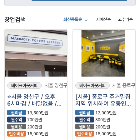
창업검색
최신등록순
저예산순
고수익순
서울 양천구
서울 종로구
테이크아웃커피
테이크아웃커피
⭐️서울 양천구 / 오후
[서울] 종로구 주거밀집
6시마감 / 배달없음 /
지역 위치하여 유동인구
풀오토운영가능 / ＂
많은 컴포즈커피 매장을
권리금
13,500만원
권리금
12,000만원
매머드커피＂⭐️
소개합니다!
월수익
700만원
월수익
800만원
월비용
200만원
월비용
200만원
인수비용
15,000만원
인수비용
15,000만원