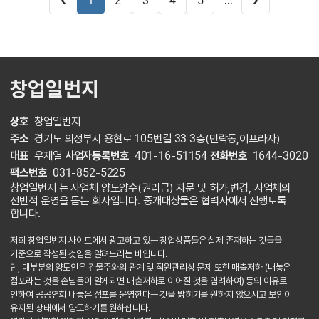
...
1
2
3
4
5
창업일번지
상호
창업일번지
주소
경기도 의정부시 용현로 105번길 33 3층(민락동,이프라자)
대표
우재열
사업자등록번호
401-16-51154
전화번호
1644-3020
팩스번호
031-852-5225
창업일번지 는 사업체 양도양수(권리금) 자문 및 허가,변경, 사업체의
전반적 운영을 돕는 회사입니다. 중개대상물은 협력사에서 진행토록
합니다.
저희 창업일번지 사이트에서 광고하고 있는 창업상품들은 실제 존재하는 것들을
기준으로 작성된 것임을 알려드리는 바입니다.
단, 대부분의 양도인은 건물주와의 관계 및 직원관리상 문제 또한 매출저하 (내놓은
점포라는 것을 손님들이 알게되면 매출저하로 이어질 것을 염려하여) 등의 이유로
인하여 공공연희 내놓은 점포를 운영한다는 것을 밝히기를 원하지 않으시고 보안이
유지된 상태에서 양도하기를 원하십니다.