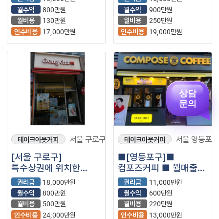
월수익
800만원
월수익
900만원
월비용
130만원
월비용
250만원
인수비용
17,000만원
인수비용
19,000만원
상담
문의
서울 구로구
서울 영등포구
테이크아웃커피
테이크아웃커피
[서울 구로구]
■[영등포구]■
특수상권에 위치한
컴포즈커피 ■ 월매출
월매출 3,500만원
2,200만원 나오는매장
권리금
18,000만원
권리금
11,000만원
나오는 공차 매장을
나왔습니다.■
월수익
800만원
월수익
600만원
소개합니다.
월비용
500만원
월비용
220만원
인수비용
24,000만원
인수비용
13,000만원