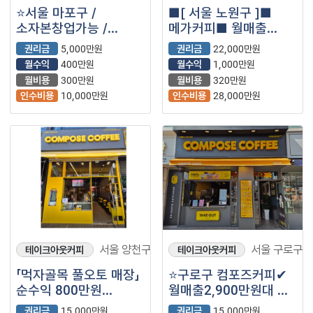
⭐️서울 마포구 /
■[ 서울 노원구 ]■
소자본창업가능 /
메가커피■ 월매출
배후세대많은 주거상권
3,500만원 나오는매장
권리금
5,000만원
권리금
22,000만원
/ ＂더벤티＂⭐️
나왔습니다.■
월수익
400만원
월수익
1,000만원
월비용
300만원
월비용
320만원
인수비용
10,000만원
인수비용
28,000만원
서울 양천구
서울 구로구
테이크아웃커피
테이크아웃커피
「먹자골목 풀오토 매장」
⭐구로구 컴포즈커피✔
순수익 800만원
월매출2,900만원대 ✔
【컴포즈커피】
월수익900만원대
권리금
15,000만원
권리금
15,000만원