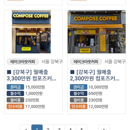
서울 강북구
서울 강북구
테이크아웃커피
테이크아웃커피
■ [강북구] 월매출
■ [강북구] 월매출
3,300만원 컴포즈커피
2,300만원 컴포즈커피
양도양수 창업｜추천
양도양수 창업｜추천
권리금
15,000만원
권리금
10,000만원
급매물 (프랜차이즈｜
급매물 (프랜차이즈｜
월수익
1,000만원
월수익
650만원
저가커피｜카페)
저가커피｜카페)
월비용
230만원
월비용
230만원
인수비용
17,000만원
인수비용
12,000만원