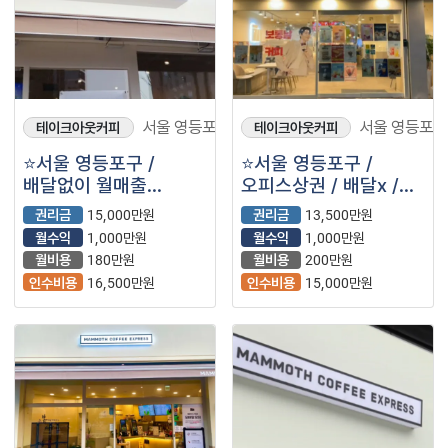
서울 영등포구
서울 영등포구
테이크아웃커피
테이크아웃커피
⭐️서울 영등포구 /
⭐️서울 영등포구 /
배달없이 월매출
오피스상권 / 배달x /
3,000만원 /
워라벨좋음 / ＂
권리금
15,000만원
권리금
13,500만원
영업시간짧음 / 고매출
매머드익스프레스＂
월수익
1,000만원
월수익
1,000만원
＂매머드익스프레스＂
매머드커피⭐️
월비용
180만원
월비용
200만원
매머드커피⭐️
인수비용
16,500만원
인수비용
15,000만원