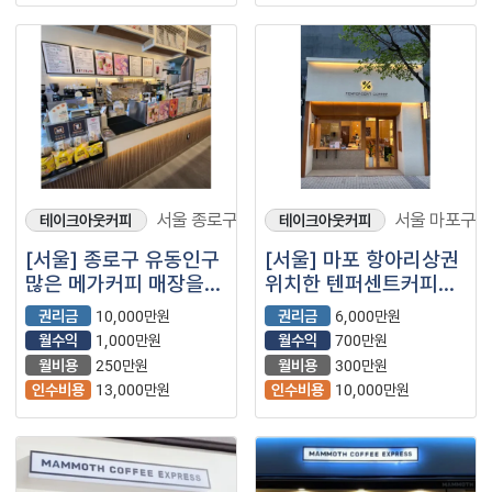
서울 종로구
서울 마포구
테이크아웃커피
테이크아웃커피
[서울] 종로구 유동인구
[서울] 마포 항아리상권
많은 메가커피 매장을
위치한 텐퍼센트커피
소개합니다!
매장을 소개합니다!!
권리금
10,000만원
권리금
6,000만원
월수익
1,000만원
월수익
700만원
월비용
250만원
월비용
300만원
인수비용
13,000만원
인수비용
10,000만원