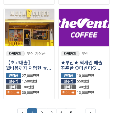
부산 기장군
부산
대형커피
대형커피
【초고매출】
★부산★ 역세권 매출
월비용까지 저렴한 ☆
꾸준한 ♡더벤티♡
메가커피☆ 입니다.^^
입니다.^^
권리금
27,000만원
권리금
10,000만원
월수익
1,500만원
월수익
550만원
월비용
180만원
월비용
140만원
인수비용
30,000만원
인수비용
13,000만원