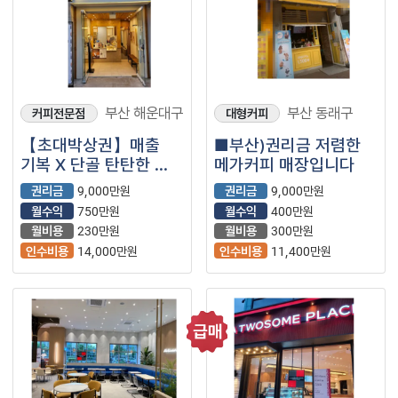
부산 해운대구
부산 동래구
커피전문점
대형커피
【초대박상권】매출
■부산)권리금 저렴한
기복 X 단골 탄탄한 ☆
메가커피 매장입니다
텐퍼센트커피☆
권리금
9,000만원
권리금
9,000만원
입니다.^^
월수익
750만원
월수익
400만원
월비용
230만원
월비용
300만원
인수비용
14,000만원
인수비용
11,400만원