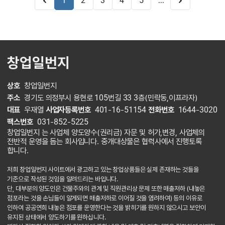
...
1
2
3
4
5
창업일번지
상호
창업일번지
주소
경기도 의정부시 용현로 105번길 33 3층(민락동,이프라자)
대표
우재열
사업자등록번호
401-16-51154
전화번호
1644-3020
팩스번호
031-852-5225
창업일번지 는 사업체 양도양수(권리금) 자문 및 허가,변경, 사업체의
전반적 운영을 돕는 회사입니다. 중개대상물은 협력사에서 진행토록
합니다.
저희 창업일번지 사이트에서 광고하고 있는 창업상품들은 실제 존재하는 것들을
기준으로 작성된 것임을 알려드리는 바입니다.
단, 대부분의 양도인은 건물주와의 관계 및 직원관리상 문제 또한 매출저하 (내놓은
점포라는 것을 손님들이 알게되면 매출저하로 이어질 것을 염려하여) 등의 이유로
인하여 공공연희 내놓은 점포를 운영한다는 것을 밝히기를 원하지 않으시고 보안이
유지된 상태에서 양도하기를 원하십니다.