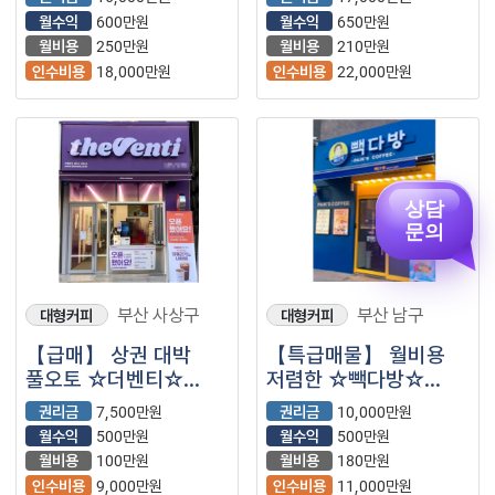
월수익
600만원
월수익
650만원
월비용
250만원
월비용
210만원
인수비용
18,000만원
인수비용
22,000만원
상담
문의
부산 사상구
부산 남구
대형커피
대형커피
【급매】 상권 대박
【특급매물】 월비용
풀오토 ☆더벤티☆
저렴한 ☆빽다방☆
입니다.^^
입니다.^^
권리금
7,500만원
권리금
10,000만원
월수익
500만원
월수익
500만원
월비용
100만원
월비용
180만원
인수비용
9,000만원
인수비용
11,000만원