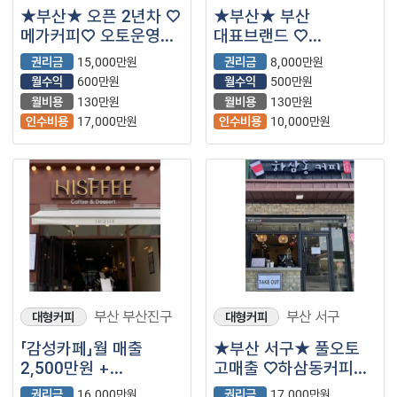
★부산★ 오픈 2년차 ♡
★부산★ 부산
메가커피♡ 오토운영
대표브랜드 ♡
가능한 꿀매장 입니다.!!
카페051♡ 입니다.^^
권리금
15,000만원
권리금
8,000만원
월수익
600만원
월수익
500만원
월비용
130만원
월비용
130만원
인수비용
17,000만원
인수비용
10,000만원
부산 부산진구
부산 서구
대형커피
대형커피
「감성카페」월 매출
★부산 서구★ 풀오토
2,500만원 +
고매출 ♡하삼동커피♡
@【히스피커피】
입니다.^^
권리금
16,000만원
권리금
17,000만원