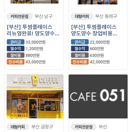
부산 남구
부산 동래구
커피전문점
대형커피
[부산] 투썸플레이스
[부산] 투썸플레이스
리뉴얼완료! 양도양수
양도양수 창업비용
창업 매물 (프랜차이즈
권리금 수익 총정리
권리금
33,000만원
권리금
22,000만원
대형카페)
(카페/프랜차이즈/
월수익
1,200만원
월수익
600만원
대형카페/부산카페)
월비용
880만원
월비용
630만원
인수비용
43,000만원
인수비용
42,000만원
부산 금정구
부산
대형커피
커피전문점