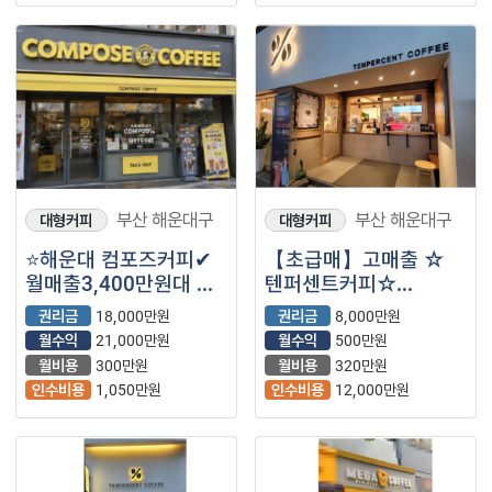
부산 해운대구
부산 해운대구
대형커피
대형커피
⭐해운대 컴포즈커피✔
【초급매】고매출 ☆
월매출3,400만원대 ✔
텐퍼센트커피☆
월수익1,050만원대
입니다.^^
권리금
18,000만원
권리금
8,000만원
월수익
21,000만원
월수익
500만원
월비용
300만원
월비용
320만원
인수비용
1,050만원
인수비용
12,000만원