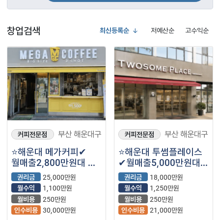
창업검색
최신등록순
저예산순
고수익순
부산 해운대구
부산 해운대구
커피전문점
커피전문점
⭐해운대 메가커피✔
⭐해운대 투썸플레이스
월매출2,800만원대 ✔
✔월매출5,000만원대
월수익790만원대
✔월수익1,250만원대
권리금
25,000만원
권리금
18,000만원
월수익
1,100만원
월수익
1,250만원
월비용
250만원
월비용
250만원
인수비용
30,000만원
인수비용
21,000만원