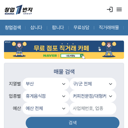
login
menu
창업검색
삽니다
팝니다
무료상담
직거래매물
매물 검색
지열별
업종별
예산
검색