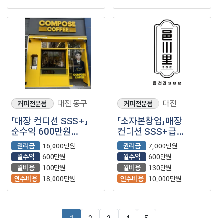
대전 동구
대전
커피전문점
커피전문점
「매장 컨디션 SSS+」
「소자본창업」매장
순수익 600만원
컨디션 SSS+급
【컴포즈커피】
【읍천리382】
권리금
16,000만원
권리금
7,000만원
월수익
600만원
월수익
600만원
월비용
100만원
월비용
130만원
인수비용
18,000만원
인수비용
10,000만원