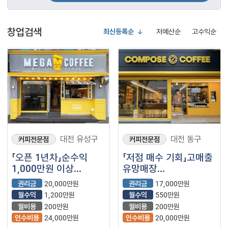
창업검색
최신등록순
저예산순
고수익순
대전 유성구
대전 동구
커피전문점
커피전문점
「오픈 1년차」순수익
「저점 매수 기회」고매출
1,000만원 이상
유망매장
【메가커피】
【컴포즈커피】
권리금
20,000만원
권리금
17,000만원
월수익
1,200만원
월수익
550만원
월비용
200만원
월비용
200만원
인수비용
24,000만원
인수비용
20,000만원