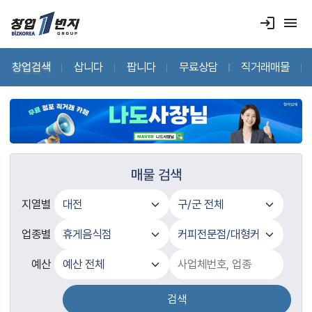
login
menu
창업검색
삽니다
팝니다
무료상담
직거래매물
매물 검색
지열별
업종별
예산
검색