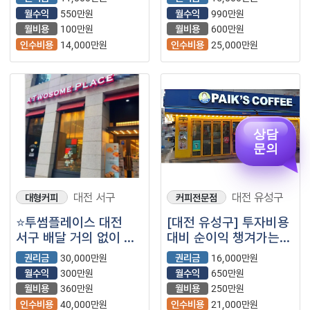
대전 투썸)
월수익
550만원
월수익
990만원
월비용
100만원
월비용
600만원
인수비용
14,000만원
인수비용
25,000만원
상담
문의
대전 서구
대전 유성구
대형커피
커피전문점
⭐투썸플레이스 대전
[대전 유성구] 투자비용
서구 배달 거의 없이 월
대비 순이익 챙겨가는
매출 2천만원 / 역세권
빽다방
권리금
30,000만원
권리금
16,000만원
대로변에 위치해 가시성
월수익
300만원
월수익
650만원
좋은 매장입니다.
월비용
360만원
월비용
250만원
인수비용
40,000만원
인수비용
21,000만원