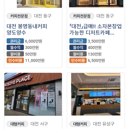
대전 동구
대전 동구
커피전문점
커피전문점
대전 봉명동내커피
「대전」급매!! 소자본창업
양도양수
가능한 디저트카페
【디저트39】
권리금
6,000만원
권리금
3,500만원
월수익
300만원
월수익
400만원
월비용
50만원
월비용
130만원
인수비용
11,000만원
인수비용
6,500만원
대전 서구
대전 유성구
대형커피
대형커피