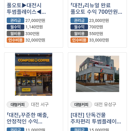
풀오토▶대전시
「대전」리뉴얼 완료
투썸플레이스◀
풀오토 수익 700만원
월매출5,662만원 /
【투썸플레이스】
권리금
27,000만원
권리금
23,000만원
초보안정창업추천!
월수익
1,140만원
월수익
700만원
월비용
330만원
월비용
550만원
인수비용
32,000만원
인수비용
33,000만원
대전 서구
대전 유성구
대형커피
대형커피
「대전」꾸준한 매출,
[대전] 단독건물
안정적인 수익
주차편리 투썸플레이스
【컴포즈커피】
(프랜차이즈/대형카페/
권리금
11,000만원
권리금
15,000만원