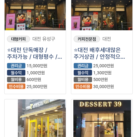
대전 유성구
대전
대형커피
커피전문점
⭐대전 단독매장 /
⭐대전 배후세대많은
주차가능 / 대형평수 /
주거상권 / 안정적으로
자리잡혀 운영중인 ＂
자리잡혀 매출
권리금
15,000만원
권리금
25,000만원
투썸플레이스＂⭐
발생하고있는 ＂
월수익
1,000만원
월수익
1,300만원
투썸플레이스＂ 입니다.
월비용
600만원
월비용
500만원
⭐
인수비용
25,000만원
인수비용
30,000만원