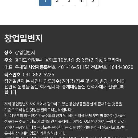
1
2
3
4
5
창업일번지
상호
창업일번지
주소
경기도 의정부시 용현로 105번길 33 3층(민락동,이프라자)
대표
우재열
사업자등록번호
401-16-51154
전화번호
1644-3020
팩스번호
031-852-5225
창업일번지 는 사업체 양도양수(권리금) 자문 및 허가,변경, 사업체의
전반적 운영을 돕는 회사입니다. 중개대상물은 협력사에서 진행토록
합니다.
저희 창업일번지 사이트에서 광고하고 있는 창업상품들은 실제 존재하는 것들을
기준으로 작성된 것임을 알려드리는 바입니다.
단, 대부분의 양도인은 건물주와의 관계 및 직원관리상 문제 또한 매출저하 (내놓은
점포라는 것을 손님들이 알게되면 매출저하로 이어질 것을 염려하여) 등의 이유로
인하여 공공연희 내놓은 점포를 운영한다는 것을 밝히기를 원하지 않으시고 보안이
유지된 상태에서 양도하기를 원하십니다.