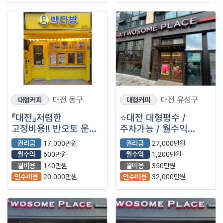
대전 동구
대전 유성구
대형커피
대형커피
『대전』저렴한
⭐대전 대형평수 /
고정비용!! 반오토 운영
주차가능 / 월수익
매장【빽다방】
1,000만원 + @ /
권리금
17,000만원
권리금
27,000만원
고수익 ＂투썸플레이스
월수익
600만원
월수익
1,200만원
＂ 입니다.⭐
월비용
140만원
월비용
350만원
인수비용
20,000만원
인수비용
32,000만원