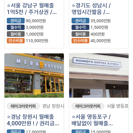
⭐️서울 강남구 월매출
⭐️경기도 성남시 /
1억5천 / 주거상권 /
영업시간짧음 /
리뉴얼완료 / 고매출 ＂
배달없음 / 월매출
권리금
90,000만원
권리금
35,000만원
롯데리아＂⭐️
5,000만원 / 고매출 ＂
월수익
3,000만원
월수익
1,500만원
메가커피＂⭐️
월비용
1,000만원
월비용
400만원
인수비용
110,000만원
인수비용
40,000만원
경남 창원시
서울 영등포구
테이크아웃커피
테이크아웃커피
⭐️경남 창원시 월매출
⭐️서울 영등포구 /
4,000만원 ! / 권리금
배달없이 월매출
1억대 / 고매출 ＂
3,000만원 /
권리금
17,000만원
권리금
15,000만원