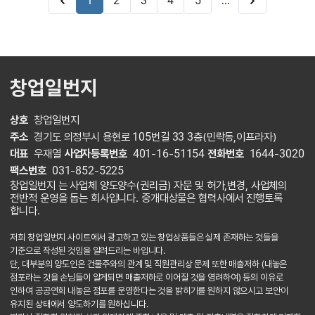
...
1
2
3
4
5
창업일번지
상호
창업일번지
주소
경기도 의정부시 용현로 105번길 33 3층(민락동,이프라자)
대표
우재열
사업자등록번호
401-16-51154
전화번호
1644-3020
팩스번호
031-852-5225
창업일번지 는 사업체 양도양수(권리금) 자문 및 허가,변경, 사업체의
전반적 운영을 돕는 회사입니다. 중개대상물은 협력사에서 진행토록
합니다.
저희 창업일번지 사이트에서 광고하고 있는 창업상품들은 실제 존재하는 것들을
기준으로 작성된 것임을 알려드리는 바입니다.
단, 대부분의 양도인은 건물주와의 관계 및 직원관리상 문제 또한 매출저하 (내놓은
점포라는 것을 손님들이 알게되면 매출저하로 이어질 것을 염려하여) 등의 이유로
인하여 공공연희 내놓은 점포를 운영한다는 것을 밝히기를 원하지 않으시고 보안이
유지된 상태에서 양도하기를 원하십니다.