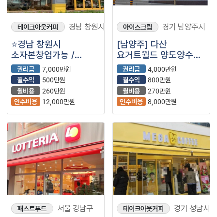
경남 창원시
경기 남양주시
테이크아웃커피
아이스크림
⭐경남 창원시
[남양주] 다산
소자본창업가능 /
요거트월드 양도양수
권리1억이하 ?! / ＂
창업 매물 (프랜차이즈/
권리금
7,000만원
권리금
4,000만원
메가커피＂⭐
아이스크림/요월드)
월수익
500만원
월수익
800만원
월비용
260만원
월비용
270만원
인수비용
12,000만원
인수비용
8,000만원
서울 강남구
경기 성남시/
패스트푸드
테이크아웃커피