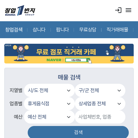
login
menu
창업검색
삽니다
팝니다
무료상담
직거래매물
매물 검색
지열별
업종별
예산
검색