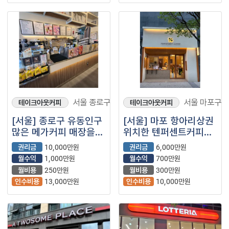
서울 종로구
서울 마포구
테이크아웃커피
테이크아웃커피
[서울] 종로구 유동인구
[서울] 마포 항아리상권
많은 메가커피 매장을
위치한 텐퍼센트커피
소개합니다!
매장을 소개합니다!!
권리금
10,000만원
권리금
6,000만원
월수익
1,000만원
월수익
700만원
월비용
250만원
월비용
300만원
인수비용
13,000만원
인수비용
10,000만원