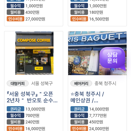
메가커피＂⭐️
영업시간짧음 / 고매출
월수익
1,000만원
월수익
1,000만원
＂매머드익스프레스＂
월비용
430만원
월비용
180만원
매머드커피⭐️
인수비용
27,000만원
인수비용
16,500만원
상담
문의
서울 성북구
충북 청주시
대형커피
베어커리
『서울 성북구』＂오픈
⭐️충북 청주시 /
2년차＂ 반오토 순수익
메인상권 /
700만원
유동인구많은곳 /
권리금
13,000만원
권리금
14,000만원
【컴포즈커피】
안정적인 브랜드 / ＂
월수익
700만원
월수익
7,777만원
파리바게뜨＂⭐️
월비용
240만원
월비용
450만원
인수비용
16,000만원
인수비용
24,000만원