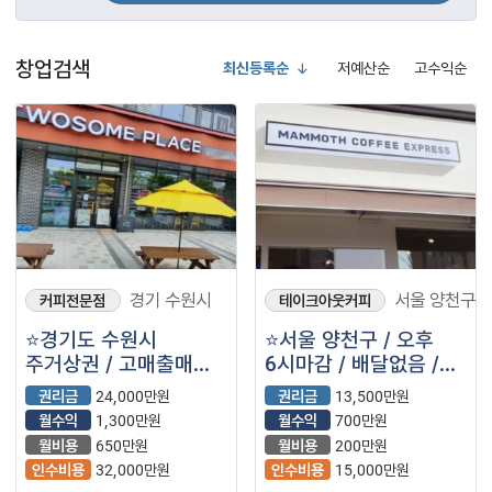
창업검색
최신등록순
저예산순
고수익순
경기 수원시
서울 양천구
커피전문점
테이크아웃커피
⭐경기도 수원시
⭐️서울 양천구 / 오후
주거상권 / 고매출매장 /
6시마감 / 배달없음 /
대형평수로
풀오토운영가능 / ＂
권리금
24,000만원
권리금
13,500만원
자리잡혀있는 ＂
매머드커피＂⭐️
월수익
1,300만원
월수익
700만원
투썸플레이스＂
월비용
650만원
월비용
200만원
입니다.⭐
인수비용
32,000만원
인수비용
15,000만원