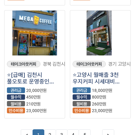
경북 김천시
경기 고양시/
테이크아웃커피
테이크아웃커피
⭐️[급매] 김천시
⭐️고양시 월매출 3천
풀오토로 운영중인
우지커피 시세대비
메가커피 ⭐️
저렴하게 나왔습니다⭐️
권리금
20,000만원
권리금
18,000만원
월수익
450만원
월수익
800만원
월비용
210만원
월비용
260만원
인수비용
23,000만원
인수비용
23,000만원