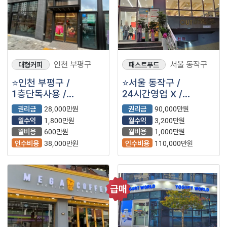
인천 부평구
서울 동작구
대형커피
패스트푸드
⭐️인천 부평구 /
⭐️서울 동작구 /
1층단독사용 /
24시간영업 X /
주차도가능 / 대형평수 /
타매장대비 짧은
권리금
28,000만원
권리금
90,000만원
＂투썸플레이스＂
영업시간 / ＂롯데리아
월수익
1,800만원
월수익
3,200만원
입니다⭐️
＂ ⭐️
월비용
600만원
월비용
1,000만원
인수비용
38,000만원
인수비용
110,000만원