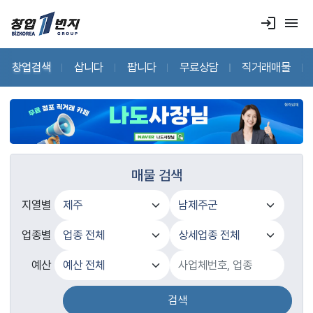
login
menu
창업검색
삽니다
팝니다
무료상담
직거래매물
매물 검색
지열별
업종별
예산
검색