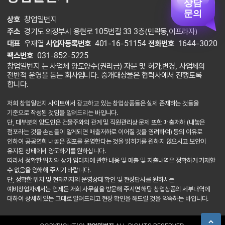
상담
문의
상호
창업일번지
주소
경기도 의정부시 용현로 105번길 33 3층(민락동,이프라자)
대표
우재열
사업자등록번호
401-16-51154
전화번호
1644-3020
팩스번호
031-852-5225
창업일번지 는 사업체 양도양수(권리금) 자문 및 허가,변경, 사업체의
전반적 운영을 돕는 회사입니다. 중개대상물은 협력사에서 진행토록
합니다.
저희 창업일번지 사이트에서 광고하고 있는 창업상품들은 실제 존재하는 것들을
기준으로 작성된 것임을 알려드리는 바입니다.
단, 대부분의 양도인은 건물주와의 관계 및 직원관리상 문제 또한 매출저하 (내놓은
점포라는 것을 손님들이 알게되면 매출저하로 이어질 것을 염려하여) 등의 이유로
인하여 공공연희 내놓은 점포를 운영한다는 것을 밝히기를 원하지 않으시고 보안이
유지된 상태에서 양도하기를 원하십니다.
따라서 정확한 위치와 상가 임대차에 관한 내용 및 매출 및 지출내역은 정확하게 기재할
수 없음을 양해해 주시기 바랍니다.
단, 정확한 위치 및 현재까지의 운영상태 확인 및 현장답사를 원하시는
예비창업자께서는 언제든 저희 사무실을 방문해 주시면 해당 창업상품의 세부내역에
대하여 상세히 있는 그대로 알려드리고 현장 확인을 해드릴 것을 약속하는 바입니다.