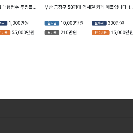
부산 유동인구 정말 많은지역!! 대형평수 투썸플레이스 입니다
부산 금정구 50평대 역세권 카페 매물입니
1,000만원
10,000만원
300만원
수익
권리금
월수익
55,000만원
210만원
15,000만
수비용
월비용
인수비용