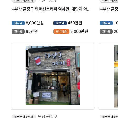
부산 금정구
테이크아웃커피
테이크아웃
⭐부산 금정구 텐퍼센트커피 역세권, 대단지 아파트 상권에 위치한 매장입니다.
8,000만원
450만원
1
권리금
월수익
권리금
85만원
9,000만원
2
월비용
인수비용
월비용
부산 금정구
테이크아웃커피
테이크아웃