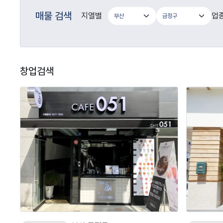
매물 검색
지열별
업
창업검색