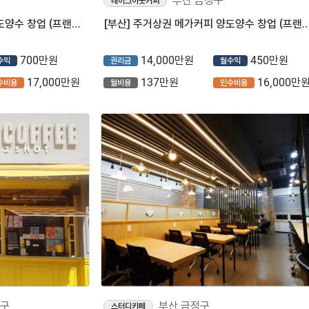
부산 금정구
테이크아웃커피
[부산] 역세권 컴포즈커피 양도양수 창업 (프랜차이즈/저가커피/카페)
[부산] 주거상권 메가커피 양도양수 창업 (프랜차이즈/저
700만원
14,000만원
450만원
수익
권리금
월수익
17,000만원
137만원
16,000만
수비용
월비용
인수비용
정구
부산 금정구
스터디카페