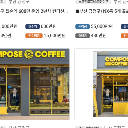
부산 금정구
부산 금
커피
스크린골프/스크린야구
⭐부산 금정구 월순익 600만 운영 2년차 컨디션 좋은 텐퍼센트커피 매장을 소개합니다 ⭐
2,000만원
600만원
55,000만원
월수익
권리금
월
30만원
15,000만원
480만원
인수비용
월비용
인