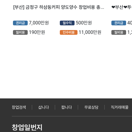
[부산] 금정구 하삼동커피 양도양수 창업비용 총정리 (프랜차이즈/카페/저가커피)
7,000만원
500만원
4
권리금
월수익
권리금
190만원
11,000만원
1
월비용
인수비용
월비용
창업검색
삽니다
팝니다
무료상담
직거래매물
창업일번지