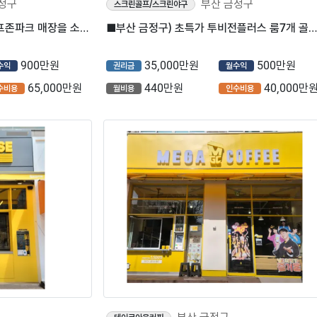
정구
부산 금정구
스크린골프/스크린야구
■부산 금정구) NX룸 5개 골프존파크 매장을 소개합니다.■
■부산 금정구) 초특가 투비전플러스 룸7개 골프존파크 매장을 소개합니다.■
900만원
35,000만원
500만원
수익
권리금
월수익
65,000만원
440만원
40,000만
수비용
월비용
인수비용