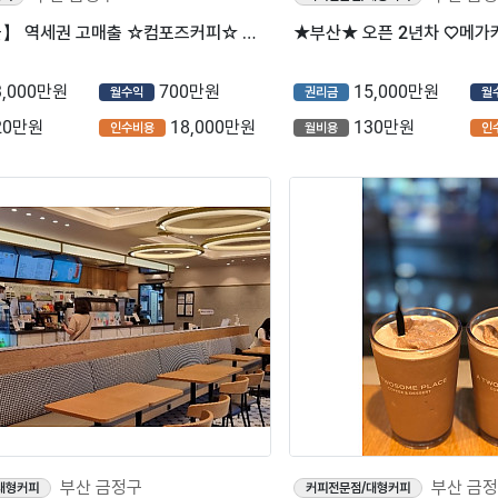
【특급매물】 역세권 고매출 ☆컴포즈커피☆ 입니다.^^
3,000만원
700만원
15,000만원
월수익
권리금
월
20만원
18,000만원
130만원
인수비용
월비용
인
부산 금정구
부산 금
대형커피
커피전문점/대형커피