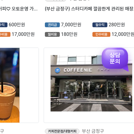
★부산★ 오픈 2년차 ♡메가커피♡ 오토운영 가능한 꿀매장 입니다.!!
(부산 금
600만원
7,000만원
280만원
수익
권리금
월수익
17,000만원
180만원
12,000만
수비용
월비용
인수비용
상담
문의
정구
부산 금정구
커피전문점/대형커피