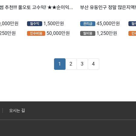
❤부산❤투썸 추천!!! 풀오토 고수익! ★★순이익 : 1,500만원★★
0,000만원
1,500만원
45,000만원
월수익
권리금
월
,250만원
50,000만원
1,250만원
인수비용
월비용
인
1
2
3
4
오시는 길