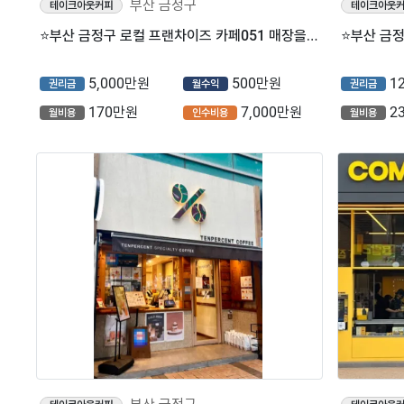
부산 금정구
테이크아웃커피
테이크아웃
⭐부산 금정구 로컬 프랜차이즈 카페051 매장을 소개합니다⭐
5,000만원
500만원
1
권리금
월수익
권리금
170만원
7,000만원
2
월비용
인수비용
월비용