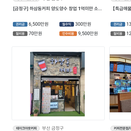
[금정구] 하삼동커피 양도양수 창업 1억미만 소자본 (프랜차이즈/카페/저가커피)
6,500만원
300만원
1
권리금
월수익
권리금
70만원
9,500만원
1
월비용
인수비용
월비용
부산 금정구
테이크아웃커피
커피전문점/