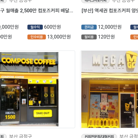
부산 금정구
부산 금정구
커피
테이크아웃커피
⭐부산 금정구 월매출 2,500만 컴포즈커피 배달 10% 미만 ⭐
0,000만원
600만원
12,000만원
월수익
권리금
월
00만원
13,000만원
120만원
인수비용
월비용
인
부산 금정구
부산 금
커피
커피전문점/대형커피