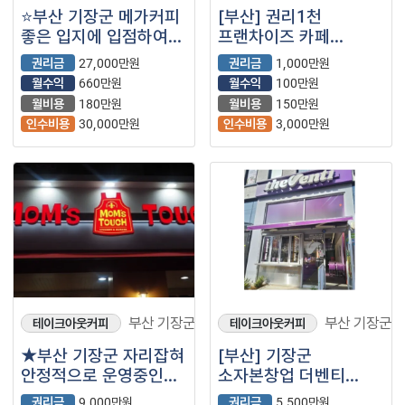
⭐부산 기장군 메가커피
[부산] 권리1천
좋은 입지에 입점하여
프랜차이즈 카페
고매출을 올리고 있는
즉시거래가능
권리금
27,000만원
권리금
1,000만원
매장입니다.
월수익
660만원
월수익
100만원
월비용
180만원
월비용
150만원
인수비용
30,000만원
인수비용
3,000만원
부산 기장군
부산 기장군
테이크아웃커피
테이크아웃커피
★부산 기장군 자리잡혀
[부산] 기장군
안정적으로 운영중인
소자본창업 더벤티
맘스터치입니다~★
(프랜차이즈/카페/
권리금
9,000만원
권리금
5,500만원