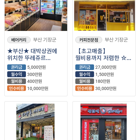
부산 기장군
부산 기장군
베어커리
커피전문점
★부산★ 대박상권에
【초고매출】
위치한 뚜레쥬르
월비용까지 저렴한 ☆
양도양수합니다.
메가커피☆ 입니다.^^
권리금
5,000만원
권리금
27,000만원
월수익
300만원
월수익
1,500만원
월비용
400만원
월비용
180만원
인수비용
10,000만원
인수비용
30,000만원