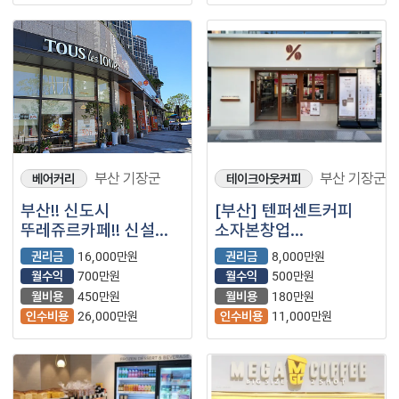
부산 기장군
부산 기장군
베어커리
테이크아웃커피
부산!! 신도시
[부산] 텐퍼센트커피
뚜레쥬르카페!! 신설
소자본창업
2년된 매장 아파트
(프랜차이즈/저가커피/
권리금
16,000만원
권리금
8,000만원
단지내!! 매출
카페/)
월수익
700만원
월수익
500만원
안정적입니다
월비용
450만원
월비용
180만원
인수비용
26,000만원
인수비용
11,000만원