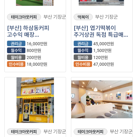
부산 기장군
부산 기장군
테이크아웃커피
떡복이
[부산] 하삼동커피
[부산] 엽기떡볶이
고수익 매장
주거상권 독점 특급매물
(프랜차이즈/저가커피/
엽떡
권리금
16,000만원
권리금
45,000만원
카페/)
월수익
800만원
월수익
1,500만원
월비용
200만원
월비용
120만원
인수비용
18,000만원
인수비용
47,000만원
부산 기장군
부산 기장군
테이크아웃커피
테이크아웃커피