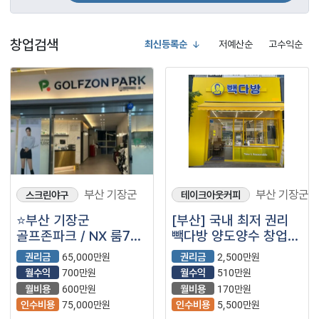
창업검색
최신등록순
저예산순
고수익순
부산 기장군
부산 기장군
스크린야구
테이크아웃커피
⭐부산 기장군
[부산] 국내 최저 권리
골프존파크 / NX 룸7개
빽다방 양도양수 창업
/ 순익700 / 풀오토
(프랜차이즈/저가커피/
권리금
65,000만원
권리금
2,500만원
카페)
월수익
700만원
월수익
510만원
월비용
600만원
월비용
170만원
인수비용
75,000만원
인수비용
5,500만원