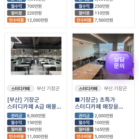
저가커피)
월수익
700만원
월수익
250만원
월비용
220만원
월비용
110만원
인수비용
12,000만원
인수비용
7,500만원
상담
문의
부산 기장군
부산 기장군
스터디카페
스터디카페
[부산] 기장군
■기장군) 초특가
스터디카페 A급 매물
스터디카페 매장을
(스카/무인/소자본창업)
소개합니다.■
권리금
8,000만원
권리금
2,000만원
월수익
150만원
월수익
100만원
월비용
190만원
월비용
165만원
인수비용
11,000만원
인수비용
5,000만원