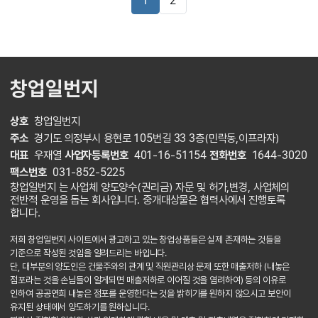
1
2
창업일번지
상호
창업일번지
주소
경기도 의정부시 용현로 105번길 33 3층(민락동,이프라자)
대표
우재열
사업자등록번호
401-16-51154
전화번호
1644-3020
팩스번호
031-852-5225
창업일번지 는 사업체 양도양수(권리금) 자문 및 허가,변경, 사업체의
전반적 운영을 돕는 회사입니다. 중개대상물은 협력사에서 진행토록
합니다.
저희 창업일번지 사이트에서 광고하고 있는 창업상품들은 실제 존재하는 것들을
기준으로 작성된 것임을 알려드리는 바입니다.
단, 대부분의 양도인은 건물주와의 관계 및 직원관리상 문제 또한 매출저하 (내놓은
점포라는 것을 손님들이 알게되면 매출저하로 이어질 것을 염려하여) 등의 이유로
인하여 공공연희 내놓은 점포를 운영한다는 것을 밝히기를 원하지 않으시고 보안이
유지된 상태에서 양도하기를 원하십니다.