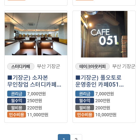
부산 기장군
부산 기장군
스터디카페
테이크아웃커피
■기장군) 소자본
■기장군) 풀오토로
무인창업 스터디카페
운영중인 카페051
매장을 소개합니다.■
매장을 소개합니다.■
권리금
7,000만원
권리금
7,000만원
월수익
250만원
월수익
200만원
월비용
220만원
월비용
200만원
인수비용
11,000만원
인수비용
10,000만원