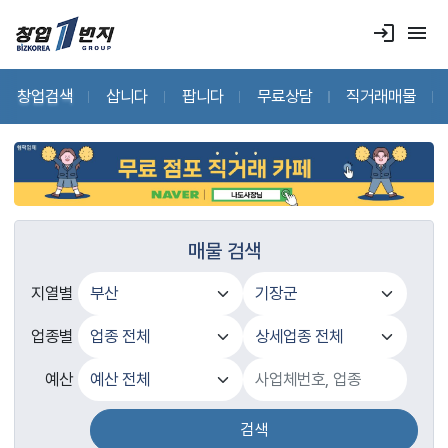
login
menu
창업검색
삽니다
팝니다
무료상담
직거래매물
매물 검색
지열별
업종별
예산
검색