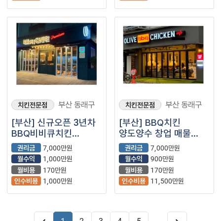
부산 동래구
부산 동래구
치킨전문점
치킨전문점
[부산] 신규오픈 3년차
[부산] BBQ치킨
BBQ비비큐치킨
양도양수 창업 매물
양도양수 창업 매물
(비비큐치킨)
권리금
7,000만원
권리금
7,000만원
월수익
1,000만원
월수익
900만원
월비용
170만원
월비용
170만원
인수비용
1,000만원
인수비용
11,500만원