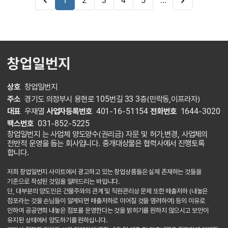
...
1
2
3
4
5
창업일번지
상호
창업일번지
주소
경기도 의정부시 용현로 105번길 33 3층(민락동,이프라자)
대표
우재열
사업자등록번호
401-16-51154
전화번호
1644-3020
팩스번호
031-852-5225
창업일번지 는 사업체 양도양수(권리금) 자문 및 허가,변경, 사업체의
전반적 운영을 돕는 회사입니다. 중개대상물은 협력사에서 진행토록
합니다.
저희 창업일번지 사이트에서 광고하고 있는 창업상품들은 실제 존재하는 것들을
기준으로 작성된 것임을 알려드리는 바입니다.
단, 대부분의 양도인은 건물주와의 관계 및 직원관리상 문제 또한 매출저하 (내놓은
점포라는 것을 손님들이 알게되면 매출저하로 이어질 것을 염려하여) 등의 이유로
인하여 공공연희 내놓은 점포를 운영한다는 것을 밝히기를 원하지 않으시고 보안이
유지된 상태에서 양도하기를 원하십니다.