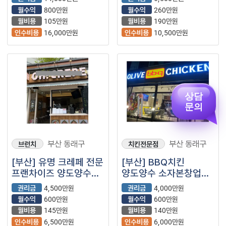
(프랜차이즈/저가커피/
(무인/부업/투잡/스카)
월수익
800만원
월수익
260만원
카페)
월비용
105만원
월비용
190만원
인수비용
16,000만원
인수비용
10,500만원
상담
문의
부산 동래구
부산 동래구
브런치
치킨전문점
[부산] 유명 크레페 전문
[부산] BBQ치킨
프랜차이즈 양도양수
양도양수 소자본창업
창업 (디저트)
매물 (프랜차이즈/
권리금
4,500만원
권리금
4,000만원
비비큐치킨)
월수익
600만원
월수익
600만원
월비용
145만원
월비용
140만원
인수비용
6,500만원
인수비용
6,000만원