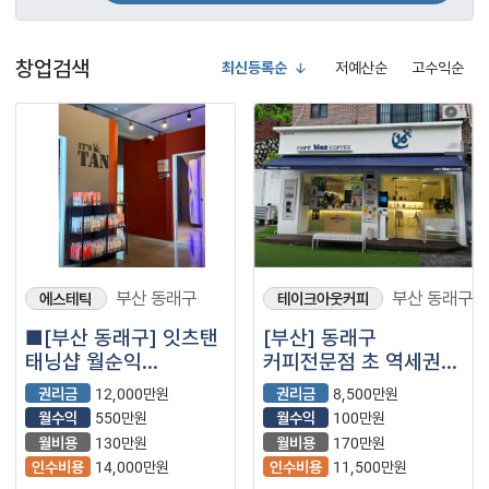
창업검색
최신등록순
저예산순
고수익순
부산 동래구
부산 동래구
에스테틱
테이크아웃커피
■[부산 동래구] 잇츠탠
[부산] 동래구
태닝샵 월순익
커피전문점 초 역세권
550나오는 매장
위치하여 유동인구 많은
권리금
12,000만원
권리금
8,500만원
나왔습니다.■
지역인 매장을
월수익
550만원
월수익
100만원
소개합니다!
월비용
130만원
월비용
170만원
인수비용
14,000만원
인수비용
11,500만원