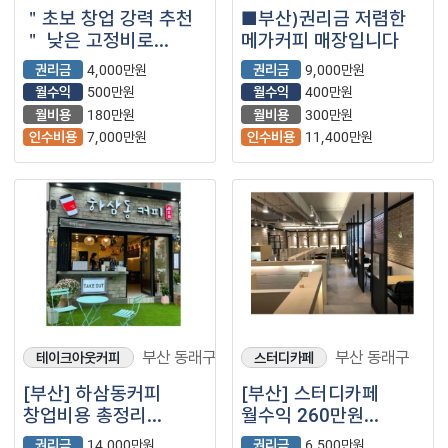
＂초보 창업 강력 추천
■부산)권리금 저렴한
＂ 낮은 고정비로
메가커피 매장입니다
안전하게 시작하는
권리금
4,000만원
권리금
9,000만원
부산동래구
월수익
500만원
월수익
400만원
하삼동커피！！
월비용
180만원
월비용
300만원
인수비용
7,000만원
인수비용
11,400만원
부산 동래구
부산 동래구
테이크아웃커피
스터디카페
[부산] 하삼동커피
[부산] 스터디카페
창업비용 총정리
월수익 260만원
양도양수 정보
양도양수 매물입니다.
권리금
14,000만원
권리금
6,500만원