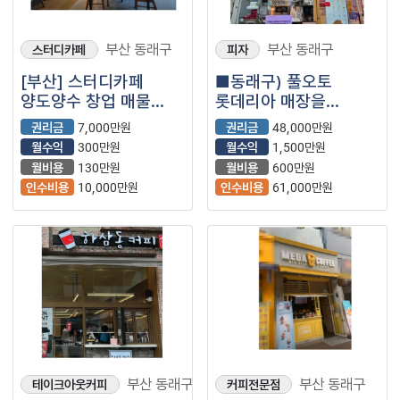
부산 동래구
부산 동래구
스터디카페
피자
[부산] 스터디카페
■동래구) 풀오토
양도양수 창업 매물
롯데리아 매장을
(무인/부업/스카/투잡)
소개합니다.■
권리금
7,000만원
권리금
48,000만원
월수익
300만원
월수익
1,500만원
월비용
130만원
월비용
600만원
인수비용
10,000만원
인수비용
61,000만원
부산 동래구
부산 동래구
테이크아웃커피
커피전문점