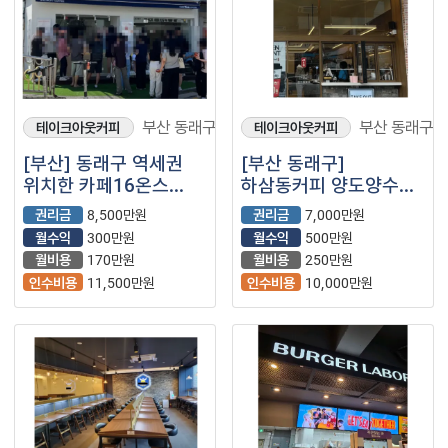
부산 동래구
부산 동래구
테이크아웃커피
테이크아웃커피
[부산] 동래구 역세권
[부산 동래구]
위치한 카페16온스
하삼동커피 양도양수
양도양수 창업
창업 *(프랜차이즈/
권리금
8,500만원
권리금
7,000만원
저가커피/카페)
월수익
300만원
월수익
500만원
월비용
170만원
월비용
250만원
인수비용
11,500만원
인수비용
10,000만원