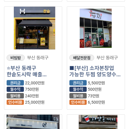
부산 동래구
부산 동래구
비빔밥
배달전문점
⭐부산 동래구
■[부산] 소자본창업
한솥도시락 매출
가능한 두찜 양도양수
잘나오고 컨디션 아주
창업 매물 (프랜차이즈/
권리금
22,000만원
권리금
5,500만원
좋은 매장입니다.
찜닭)
월수익
750만원
월수익
500만원
월비용
240만원
월비용
73만원
인수비용
25,000만원
인수비용
6,500만원