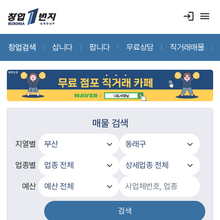
login
menu
창업검색
삽니다
팝니다
무료상담
직거래매물
매물 검색
지열별
업종별
예산
검색