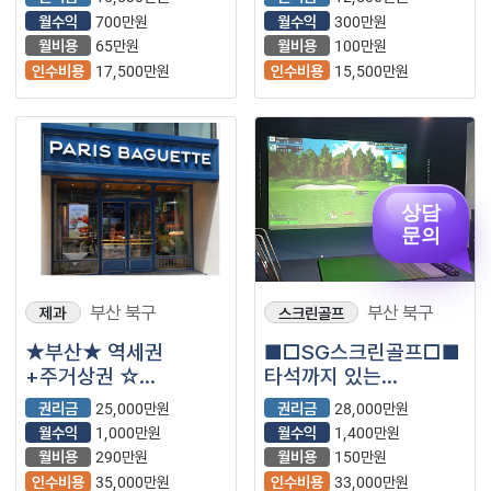
카페)
월수익
700만원
월수익
300만원
월비용
65만원
월비용
100만원
인수비용
17,500만원
인수비용
15,500만원
상담
문의
부산 북구
부산 북구
제과
스크린골프
★부산★ 역세권
■□SG스크린골프□■
+주거상권 ☆
타석까지 있는
파리바게뜨☆ 매출 꾸준
sg스크린 입니다!!
권리금
25,000만원
권리금
28,000만원
~~~합니다!!
월수익
1,000만원
월수익
1,400만원
월비용
290만원
월비용
150만원
인수비용
35,000만원
인수비용
33,000만원