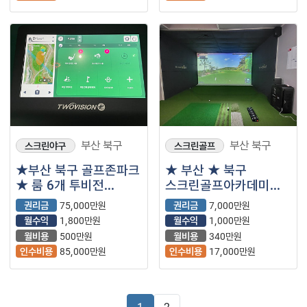
부산 북구
부산 북구
스크린야구
스크린골프
★부산 북구 골프존파크
★ 부산 ★ 북구
★ 룸 6개 투비전
스크린골프아카데미
플러스 골프존파크
초저가
권리금
75,000만원
권리금
7,000만원
입니다
월수익
1,800만원
월수익
1,000만원
월비용
500만원
월비용
340만원
인수비용
85,000만원
인수비용
17,000만원