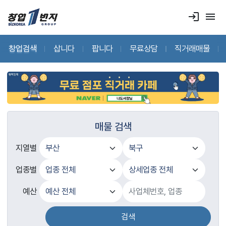
login
menu
창업검색
삽니다
팝니다
무료상담
직거래매물
매물 검색
지열별
업종별
예산
검색