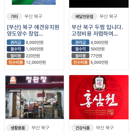
부산 북구
부산 북구
기타
배달전문점
[부산] 북구 애견유치원
부산 북구 두찜 입니다.
양도양수 창업
고정비용 저렴하여
(애견호텔/반려견/
꾸준한 수익 가져갈수
권리금
8,000만원
권리금
4,000만원
애견미용)
있는 매장입니다.
월수익
1,000만원
월수익
500만원
월비용
220만원
월비용
77만원
인수비용
12,000만원
인수비용
6,000만원
부산 북구
부산 북구
생활용품
건강식품