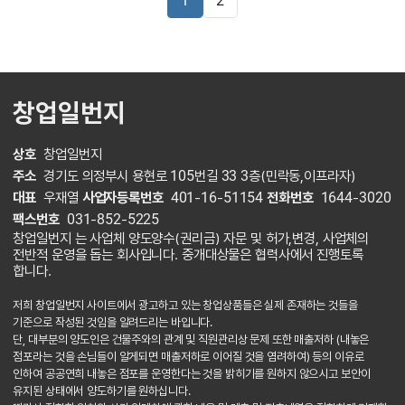
1
2
창업일번지
상호
창업일번지
주소
경기도 의정부시 용현로 105번길 33 3층(민락동,이프라자)
대표
우재열
사업자등록번호
401-16-51154
전화번호
1644-3020
팩스번호
031-852-5225
창업일번지 는 사업체 양도양수(권리금) 자문 및 허가,변경, 사업체의
전반적 운영을 돕는 회사입니다. 중개대상물은 협력사에서 진행토록
합니다.
저희 창업일번지 사이트에서 광고하고 있는 창업상품들은 실제 존재하는 것들을
기준으로 작성된 것임을 알려드리는 바입니다.
단, 대부분의 양도인은 건물주와의 관계 및 직원관리상 문제 또한 매출저하 (내놓은
점포라는 것을 손님들이 알게되면 매출저하로 이어질 것을 염려하여) 등의 이유로
인하여 공공연희 내놓은 점포를 운영한다는 것을 밝히기를 원하지 않으시고 보안이
유지된 상태에서 양도하기를 원하십니다.