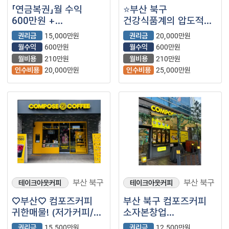
「연금복권」월 수익
⭐부산 북구
600만원 +
건강식품계의 압도적인
@【정관장】
1등 ＂정관장＂ 입니다
권리금
15,000만원
권리금
20,000만원
⭐
월수익
600만원
월수익
600만원
월비용
210만원
월비용
210만원
인수비용
20,000만원
인수비용
25,000만원
부산 북구
부산 북구
테이크아웃커피
테이크아웃커피
♡부산♡ 컴포즈커피
부산 북구 컴포즈커피
귀한매물! (저가커피/
소자본창업
프랜차이즈커피/카페/)
(프랜차이즈/저가커피/
권리금
15,500만원
권리금
12,500만원