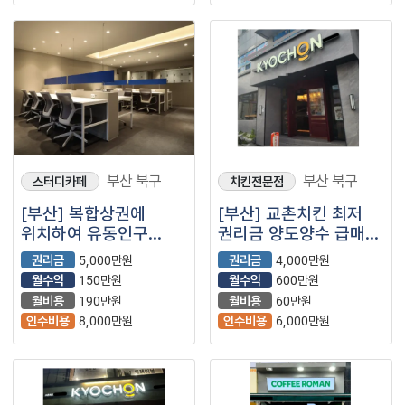
부산 북구
부산 북구
스터디카페
치킨전문점
[부산] 복합상권에
[부산] 교촌치킨 최저
위치하여 유동인구
권리금 양도양수 급매
많은곳 양도양수 창업
매물
권리금
5,000만원
권리금
4,000만원
월수익
150만원
월수익
600만원
월비용
190만원
월비용
60만원
인수비용
8,000만원
인수비용
6,000만원