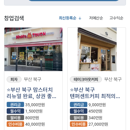
창업검색
최신등록순
저예산순
고수익순
부산 북구
부산 북구
피자
테이크아웃커피
⭐부산 북구 맘스터치
⭐부산 북구
리뉴얼 완료, 상권 좋은
텐퍼센트커피 최적의
자리에서 홀 수요가
위치에서 수요가 꾸준히
권리금
35,000만원
권리금
9,000만원
많아 월 1,500만원
많은 풀오토
월수익
1,500만원
월수익
450만원
고수익 나오는
매장입니다.
월비용
800만원
월비용
340만원
매장입니다.
인수비용
40,000만원
인수비용
27,000만원