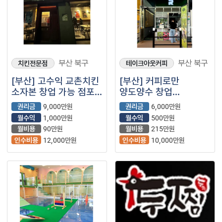
부산 북구
부산 북구
치킨전문점
테이크아웃커피
[부산] 고수익 교촌치킨
[부산] 커피로만
소자본 창업 가능 점포
양도양수 창업
[급매]
(프랜차이즈/저가커피/
권리금
9,000만원
권리금
6,000만원
카페)
월수익
1,000만원
월수익
500만원
월비용
90만원
월비용
215만원
인수비용
12,000만원
인수비용
10,000만원