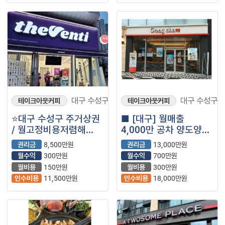
대구 수성구
대구 수성구
테이크아웃커피
테이크아웃커피
⭐대구 수성구 주거상권
■ [대구] 월매출
/ 월고정비용저렴해
4,000만 공차 양도양수
안정적인 수익 ＂더벤티
창업 매물 (프랜차이즈/
권리금
8,500만원
권리금
13,000만원
＂⭐
저가커피/카페)
월수익
300만원
월수익
700만원
월비용
150만원
월비용
300만원
인수비용
11,500만원
인수비용
18,000만원