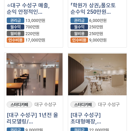
⭐대구 수성구 매출,
「학원가 상권」풀오토
순익 안정적인
순수익 250만원
텐퍼센트커피 매장을
【스터디카페】
권리금
13,000만원
권리금
6,000만원
소개합니다⭐
월수익
700만원
월수익
250만원
월비용
220만원
월비용
250만원
인수비용
17,000만원
인수비용
9,000만원
대구 수성구
대구 수성구
스터디카페
스터디카페
[대구 수성구] 1년전 올
[대구 수성구]
리모델링/
초대형매장,
풀오토셋팅/100평 대형
월매출1,500만원+@/
권리금
9,000만원
권리금
22,000만원