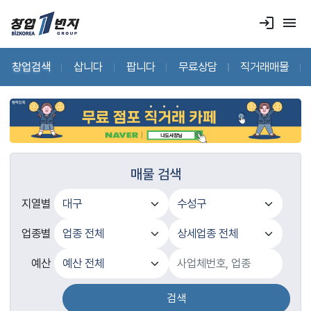
login
menu
창업검색
삽니다
팝니다
무료상담
직거래매물
매물 검색
지열별
업종별
예산
검색