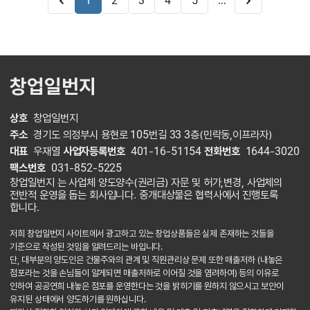
...
1
2
3
4
5
창업일번지
상호
창업일번지
주소
경기도 의정부시 용현로 105번길 33 3층(민락동,이프라자)
대표
우재열
사업자등록번호
401-16-51154
전화번호
1644-3020
팩스번호
031-852-5225
창업일번지 는 사업체 양도양수(권리금) 자문 및 허가,변경, 사업체의
전반적 운영을 돕는 회사입니다. 중개대상물은 협력사에서 진행토록
합니다.
저희 창업일번지 사이트에서 광고하고 있는 창업상품들은 실제 존재하는 것들을
기준으로 작성된 것임을 알려드리는 바입니다.
단, 대부분의 양도인은 건물주와의 관계 및 직원관리상 문제 또한 매출저하 (내놓은
점포라는 것을 손님들이 알게되면 매출저하로 이어질 것을 염려하여) 등의 이유로
인하여 공공연희 내놓은 점포를 운영한다는 것을 밝히기를 원하지 않으시고 보안이
유지된 상태에서 양도하기를 원하십니다.