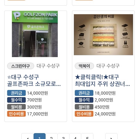
대구 수성구
대구 수성구
스크린야구
떡복이
⭐대구 수성구
★클릭클릭!★대구
골프존파크 소규모로
최대입지 주위 상권너무
스크린골프장
안정적인 상권 입니다
권리금
14,000만원
권리금
18,000만원
시작해보려는 사장님께
^^
월수익
700만원
월수익
2,000만원
추천!!
월비용
300만원
월비용
450만원
인수비용
17,000만원
인수비용
24,000만원