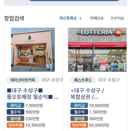
창업검색
최신등록순
저예산순
고수익순
대구 수성구
대구 수성구
테이크아웃커피
패스트푸드
■대구 수성구■
⭐대구 수성구 /
풀오토매장 월순익■ 약
복합상권 /
500만원■ 청솔로9
빠른거래예상 / ＂
권리금
7,500만원
권리금
55,000만원
매장나왔습니다.
롯데리아＂⭐
월수익
500만원
월수익
1,500만원
월비용
250만원
월비용
500만원
인수비용
10,500만원
인수비용
60,000만원