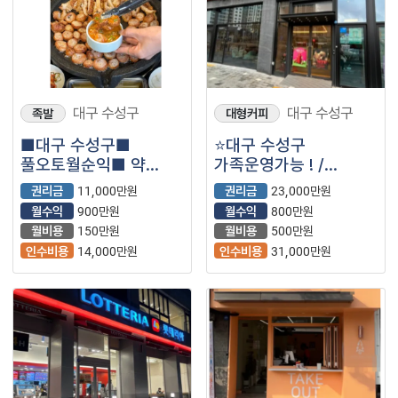
대구 수성구
대구 수성구
족발
대형커피
■대구 수성구■
⭐대구 수성구
풀오토월순익■ 약
가족운영가능 ! /
900만원■ 연막창
최신인테리어 /
권리금
11,000만원
권리금
23,000만원
매장나왔습니다.
대형평수 / ＂
월수익
900만원
월수익
800만원
투썸플레이스＂⭐
월비용
150만원
월비용
500만원
인수비용
14,000만원
인수비용
31,000만원