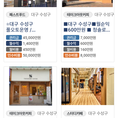
대구 수성구
대구 수성구
패스트푸드
테이크아웃커피
⭐대구 수성구
■대구 수성구■월순익
풀오토운영 /
■600만원 ■ 청솔로9
배후세대많은주거상권 /
매장나왔습니다.
권리금
45,000만원
권리금
7,000만원
빠른거래예상 / ＂
월수익
1,400만원
월수익
600만원
롯데리아＂⭐
월비용
450만원
월비용
160만원
인수비용
50,000만원
인수비용
8,000만원
대구 수성구
대구 수성구
테이크아웃커피
스터디카페