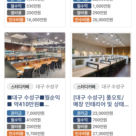
스터디카페를
풀오토운영중
월수익
330만원
월수익
1,000만원
소개합니다.
스터디카페를
월비용
200만원
월비용
290만원
소개합니다.
인수비용
16,000만원
인수비용
26,000만원
대구 수성구
대구 수성구
스터디카페
스터디카페
■대구 수성구■월순익
[대구 수성구] 풀오토/
■ 약410만원■
매장 인테리어 및 상태
스터디카페
최상/안정적 수익나오는
권리금
7,000만원
권리금
23,000만원
매장나왔습니다.
스터디카페 소개합니다.
월수익
410만원
월수익
700만원
월비용
200만원
월비용
290만원
인수비용
9,700만원
인수비용
27,000만원