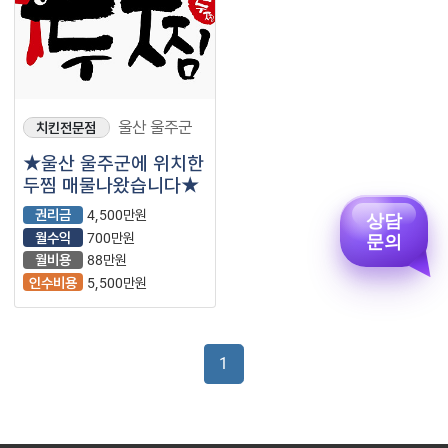
울산 울주군
치킨전문점
★울산 울주군에 위치한
두찜 매물나왔습니다★
권리금
4,500만원
상담
월수익
700만원
문의
월비용
88만원
인수비용
5,500만원
1