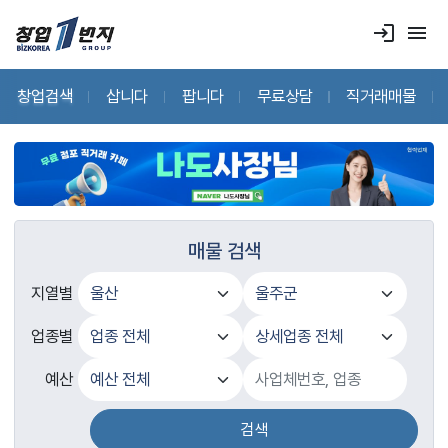
login
menu
창업검색
삽니다
팝니다
무료상담
직거래매물
매물 검색
지열별
업종별
예산
검색