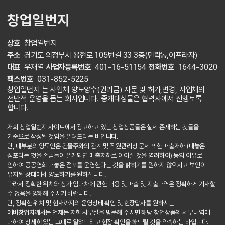
창업일번지
상호
창업일번지
주소
경기도 의정부시 용현로 105번길 33 3층(민락동,이프라자)
대표
우재열
사업자등록번호
401-16-51154
전화번호
1644-3020
팩스번호
031-852-5225
창업일번지 는 사업체 양도양수(권리금) 자문 및 허가,변경, 사업체의
전반적 운영을 돕는 회사입니다. 중개대상물은 협력사에서 진행토록
합니다.
저희 창업일번지 사이트에서 광고하고 있는 창업상품들은 실제 존재하는 것들을
기준으로 작성된 것임을 알려드리는 바입니다.
단, 대부분의 양도인은 건물주와의 관계 및 직원관리상 문제 또한 매출저하 (내놓은
점포라는 것을 손님들이 알게되면 매출저하로 이어질 것을 염려하여) 등의 이유로
인하여 공공연희 내놓은 점포를 운영한다는 것을 밝히기를 원하지 않으시고 보안이
유지된 상태에서 양도하기를 원하십니다.
따라서 정확한 위치와 상가 임대차에 관한 내용 및 매출 및 지출내역은 정확하게 기재할
수 없음을 양해해 주시기 바랍니다.
단, 정확한 위치 및 현재까지의 운영상태 확인 및 현장답사를 원하시는
예비창업자께서는 언제든 저희 사무실을 방문해 주시면 해당 창업상품의 세부내역에
대하여 상세히 있는 그대로 알려드리고 현장 확인을 해드릴 것을 약속하는 바입니다.