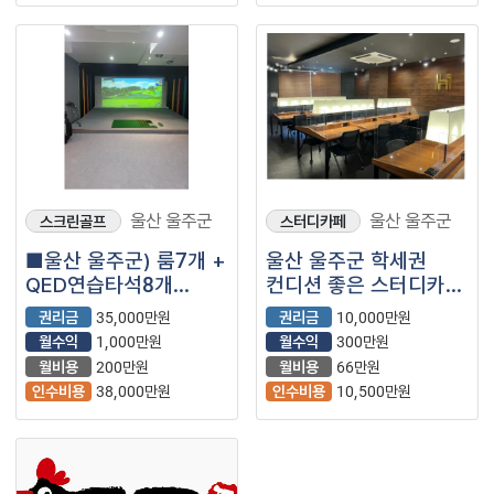
울산 울주군
울산 울주군
스크린골프
스터디카페
■울산 울주군) 룸7개 +
울산 울주군 학세권
QED연습타석8개
컨디션 좋은 스터디카페
골프존 매장을
매장입니다
권리금
35,000만원
권리금
10,000만원
소개합니다.■
월수익
1,000만원
월수익
300만원
월비용
200만원
월비용
66만원
인수비용
38,000만원
인수비용
10,500만원