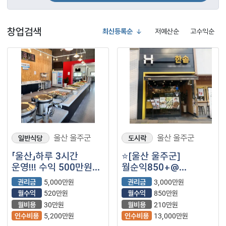
창업검색
최신등록순
저예산순
고수익순
울산 울주군
울산 울주군
일반식당
도시락
「울산」하루 3시간
⭐️[울산 울주군]
운영!!! 수익 500만원
월순익850+@
이상【한식뷔페】
한솥도시락/
권리금
5,000만원
권리금
3,000만원
대단지아파트+학세권/
월수익
520만원
월수익
850만원
초보창업⭐️
월비용
30만원
월비용
210만원
인수비용
5,200만원
인수비용
13,000만원