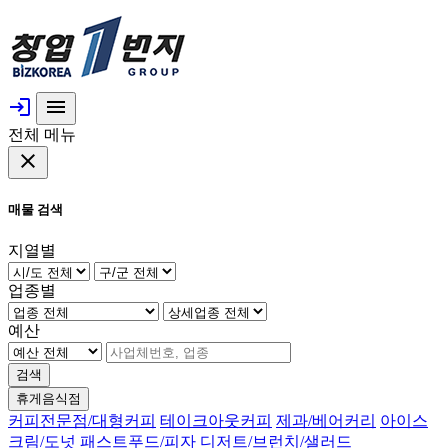
login
menu
전체 메뉴
close
매물 검색
지열별
업종별
예산
검색
휴게음식점
커피전문점/대형커피
테이크아웃커피
제과/베어커리
아이스
크림/도넛
패스트푸드/피자
디저트/브런치/샐러드