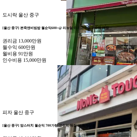
도시락
울산 중구
[울산 중구] 본죽앤비빔밥 월순익600+@ 리뉴얼 O // 고매출.고수익 매장
권리금
13,000만원
월수익
600만원
월비용
91만원
인수비용
15,000만원
피자
울산 중구
[울산 중구] 맘스터치 월순익 700가량 고수익 매장//번화가상권