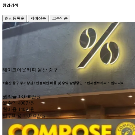
창업검색
최신등록순
저예산순
고수익순
테이크아웃커피
울산 중구
⭐울산 중구 주거상권 / 안정적인 매출 및 수익 발생중인 ＂텐퍼센트커피＂ 입니다⭐
권리금
13,000만원
월수익
400만원
월비용
140만원
인수비용
15,000만원