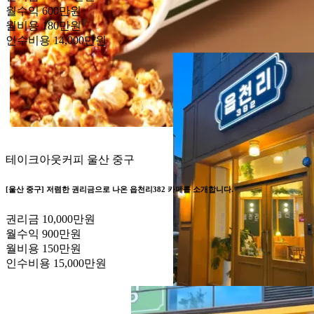
월수익
600만원
월비용
180만원
인수비용
14,000만원
테이크아웃커피
울산 중구
[울산 중구] 저렴한 권리금으로 나온 읍천리382 카페를 소개합니다.
권리금
10,000만원
월수익
900만원
월비용
150만원
인수비용
15,000만원