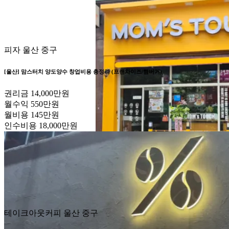
피자
울산 중구
[울산] 맘스터치 양도양수 창업비용 총정리 (프랜차이즈/햄버거)
권리금
14,000만원
월수익
550만원
월비용
145만원
인수비용
18,000만원
테이크아웃커피
울산 중구