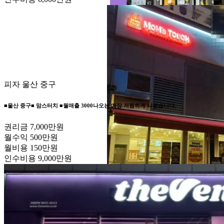
피자
울산 중구
■울산 중구■ 맘스터치 ■월매출 3000나오는 매장 저렴하게 나왔습니다.
권리금
7,000만원
월수익
500만원
월비용
150만원
인수비용
9,000만원