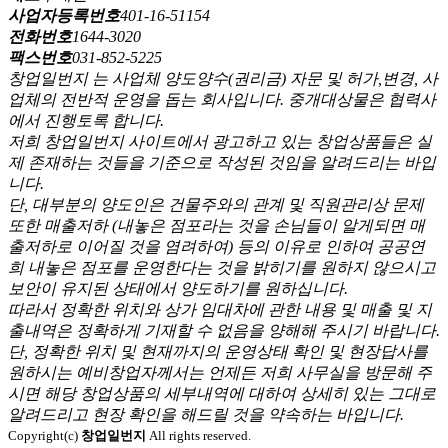
사업자등록번호
401-16-51154
전화번호
1644-3020
팩스번호
031-852-5225
창업일번지 는 사업체 양도양수(권리금) 자문 및 허가,변경, 사
업체의 전반적 운영을 돕는 회사입니다. 중개대상물은 협력사
에서 진행토록 합니다.
저희 창업일번지 사이트에서 광고하고 있는 창업상품들은 실
제 존재하는 것들을 기준으로 작성된 것임을 알려드리는 바입
니다.
단, 대부분의 양도인은 건물주와의 관계 및 직원관리상 문제
또한 매출저하 (내놓은 점포라는 것을 손님들이 알게되면 매
출저하로 이어질 것을 염려하여) 등의 이유로 인하여 공공연
희 내놓은 점포를 운영한다는 것을 밝히기를 원하지 않으시고
보안이 유지된 상태에서 양도하기를 원하십니다.
따라서 정확한 위치와 상가 임대차에 관한 내용 및 매출 및 지
출내역은 정확하게 기재할 수 없음을 양해해 주시기 바랍니다.
단, 정확한 위치 및 현재까지의 운영상태 확인 및 현장답사를
원하시는 예비창업자께서는 언제든 저희 사무실을 방문해 주
시면 해당 창업상품의 세부내역에 대하여 상세히 있는 그대로
알려드리고 현장 확인을 해드릴 것을 약속하는 바입니다.
Copyright(c)
창업일번지
All rights reserved.