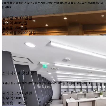
⭐울산 중구 유동인구 많은곳에 위치하고있어 안정적으로 매출 나오고있는 텐퍼센트커피
입니다⭐
권리금
20,000만원
월수익
400만원
월비용
150만원
인수비용
23,000만원
스터디카페
울산 중구
★울산 중구 관리하기 편한 안정적으로 수익나오고있는 스터디카페입니다~★
권리금
12,000만원
월수익
500만원
월비용
110만원