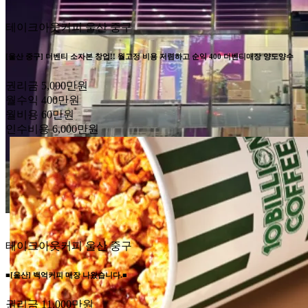
테이크아웃커피
울산 중구
[울산 중구] 더벤티 소자본 창업!! 월고정 비용 저렴하고 순익 400 더벤티매장 양도양수
권리금
5,000만원
월수익
400만원
월비용
60만원
인수비용
6,000만원
테이크아웃커피
울산 중구
■[울산] 백억커피 매장 나왔습니다.■
권리금
11,000만원