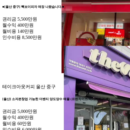
■[울산 중구] 빽보이피자 매장 나왔습니다.■
권리금
5,500만원
월수익
400만원
월비용
140만원
인수비용
8,500만원
테이크아웃커피
울산 중구
[울산] 소자본창업 가능한 더벤티 양도양수 매물 (프랜차이즈/저가커피/카페)
권리금
5,000만원
월수익
400만원
월비용
60만원
인수비용
6,000만원