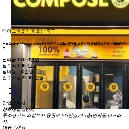
테이크아웃커피
울산 중구
★울산 중구 유동인구 많은곳에 위치하고있는 고매출 컴포커피 좋은조건으로 나왔습니다
★
권리금
18,000만원
월수익
1,000만원
월비용
250만원
인수비용
23,000만원
1
2
창업일번지
상호
창업일번지
주소
경기도 의정부시 용현로 105번길 33 3층(민락동,이프라
자)
대표
우재열