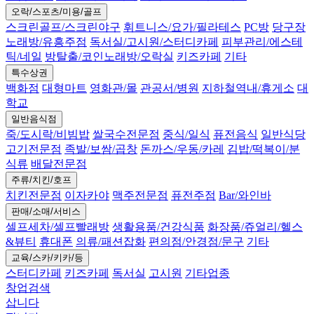
오락/스포츠/미용/골프
스크린골프/스크린야구
휘트니스/요가/필라테스
PC방
당구장
노래방/유흥주점
독서실/고시원/스터디카페
피부관리/에스테
틱/네일
방탈출/코인노래방/오락실
키즈카페
기타
특수상권
백화점
대형마트
영화관/몰
관공서/병원
지하철역내/휴게소
대
학교
일반음식점
죽/도시락/비빔밥
쌀국수전문점
중식/일식
퓨전음식
일반식당
고기전문점
족발/보쌈/곱창
돈까스/우동/카레
김밥/떡복이/분
식류
배달전문점
주류/치킨/호프
치킨전문점
이자카야
맥주전문점
퓨전주점
Bar/와인바
판매/소매/서비스
셀프세차/셀프빨래방
생활용품/건강식품
화장품/쥬얼리/헬스
&뷰티
휴대폰
의류/패션잡화
편의점/안경점/문구
기타
교육/스카/키카/등
스터디카페
키즈카페
독서실
고시원
기타업종
창업검색
삽니다