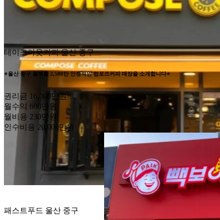
테이크아웃커피
울산 중구
⭐울산 중구 월매출 2,500만 안정적인 컴포즈커피 매장을 소개합니다⭐
권리금
16,000만원
월수익
600만원
월비용
230만원
인수비용
20,000만원
패스트푸드
울산 중구