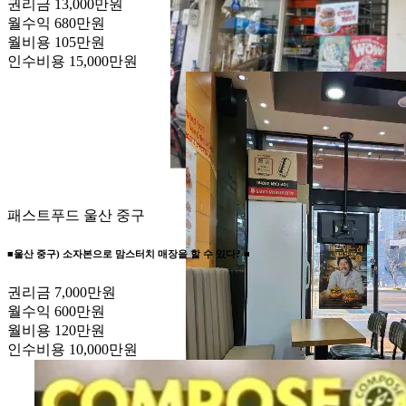
권리금
13,000만원
월수익
680만원
월비용
105만원
인수비용
15,000만원
패스트푸드
울산 중구
■울산 중구) 소자본으로 맘스터치 매장을 할 수 있다? ■
권리금
7,000만원
월수익
600만원
월비용
120만원
인수비용
10,000만원