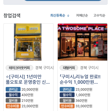
창업검색
최신등록순
저예산순
고수익순
경북 구미시
경북 구미시
테이크아웃커피
대형커피
⭐️[구미시] 1년미만
「구미시」리뉴얼 완료!!
풀오토로 운영중인 신규
순수익 1,000만원
메가커피⭐️
【투썸플레이스】
권리금
20,000만원
권리금
23,000만원
월수익
430만원
월수익
1,000만원
월비용
210만원
월비용
360만원
인수비용
23,000만원
인수비용
33,000만원