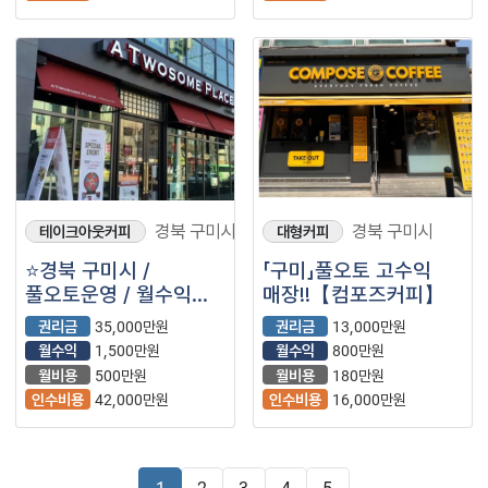
경북 구미시
경북 구미시
테이크아웃커피
대형커피
⭐경북 구미시 /
「구미」풀오토 고수익
풀오토운영 / 월수익
매장!!【컴포즈커피】
1,400만원 + @ /
권리금
35,000만원
권리금
13,000만원
고수익 ＂투썸플레이스
월수익
1,500만원
월수익
800만원
＂⭐
월비용
500만원
월비용
180만원
인수비용
42,000만원
인수비용
16,000만원