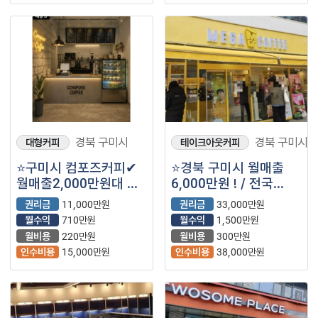
경북 구미시
경북 구미시
대형커피
테이크아웃커피
⭐구미시 컴포즈커피✔
⭐경북 구미시 월매출
월매출2,000만원대 ✔
6,000만원 ! / 전국
월수익710만원대
TOP 매출 / 고매출 ＂
권리금
11,000만원
권리금
33,000만원
메가커피＂⭐
월수익
710만원
월수익
1,500만원
월비용
220만원
월비용
300만원
인수비용
15,000만원
인수비용
38,000만원