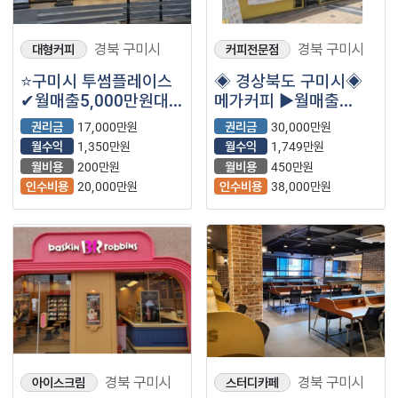
경북 구미시
경북 구미시
대형커피
커피전문점
⭐구미시 투썸플레이스
◈ 경상북도 구미시◈
✔월매출5,000만원대
메가커피 ▶월매출
✔월수익1,350만원대
5,901만원◀ 고수익 /
권리금
17,000만원
권리금
30,000만원
안전창업 /초보추천
월수익
1,350만원
월수익
1,749만원
월비용
200만원
월비용
450만원
인수비용
20,000만원
인수비용
38,000만원
경북 구미시
경북 구미시
아이스크림
스터디카페