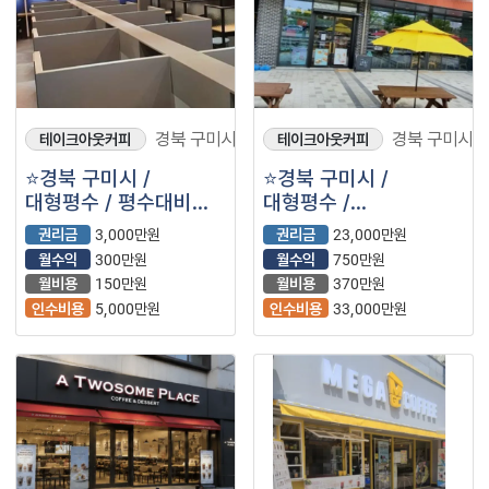
경북 구미시
경북 구미시
테이크아웃커피
테이크아웃커피
⭐경북 구미시 /
⭐경북 구미시 /
대형평수 / 평수대비
대형평수 /
저렴한 월고정비용 /
월고정비용저렴 /
권리금
3,000만원
권리금
23,000만원
소자본창업가능 ＂
반오토운영 / ＂
월수익
300만원
월수익
750만원
스터디카페＂⭐
투썸플레이스＂⭐
월비용
150만원
월비용
370만원
인수비용
5,000만원
인수비용
33,000만원