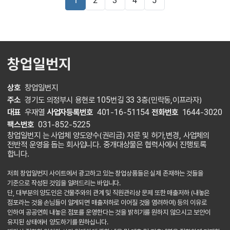
1
2
3
4
5
창업일번지
상호
창업일번지
주소
경기도 의정부시 용현로 105번길 33 3층(민락동,이프라자)
대표
우재열
사업자등록번호
401-16-51154
전화번호
1644-3020
팩스번호
031-852-5225
창업일번지 는 사업체 양도양수(권리금) 자문 및 허가,변경, 사업체의
전반적 운영을 돕는 회사입니다. 중개대상물은 협력사에서 진행토록
합니다.
저희 창업일번지 사이트에서 광고하고 있는 창업상품들은 실제 존재하는 것들을
기준으로 작성된 것임을 알려드리는 바입니다.
단, 대부분의 양도인은 건물주와의 관계 및 직원관리상 문제 또한 매출저하 (내놓은
점포라는 것을 손님들이 알게되면 매출저하로 이어질 것을 염려하여) 등의 이유로
인하여 공공연희 내놓은 점포를 운영한다는 것을 밝히기를 원하지 않으시고 보안이
유지된 상태에서 양도하기를 원하십니다.