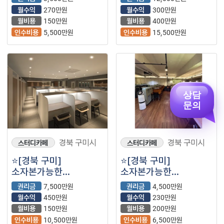
투잡가능⭐️
나왔습니다⭐️
월수익
270만원
월수익
300만원
월비용
150만원
월비용
400만원
인수비용
5,500만원
인수비용
15,500만원
상담
문의
경북 구미시
경북 구미시
스터디카페
스터디카페
⭐️[경북 구미]
⭐️[경북 구미]
소자본가능한
소자본가능한
스터디카페 양도양수/
스터디카페 양도양수/
권리금
7,500만원
권리금
4,500만원
68평/ 낮은월비용
60평/ 순익 230만원/
월수익
450만원
월수익
230만원
월순익 450만원⭐️
투잡.초보창업⭐️
월비용
150만원
월비용
200만원
인수비용
10,500만원
인수비용
6,500만원