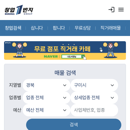
login
menu
창업검색
삽니다
팝니다
무료상담
직거래매물
매물 검색
지열별
업종별
예산
검색