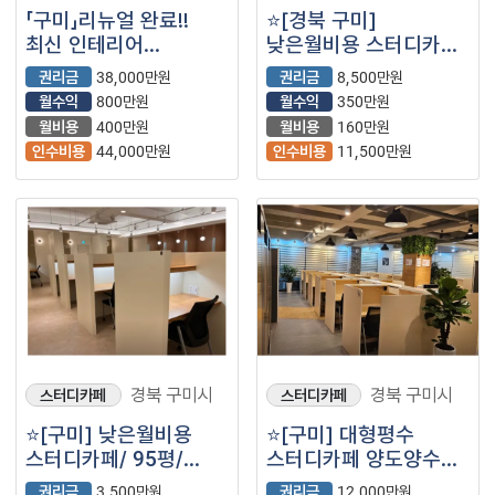
「구미」리뉴얼 완료!!
⭐️[경북 구미]
최신 인테리어
낮은월비용 스터디카페/
【배스킨라빈스】
100평/ 권리금
권리금
38,000만원
권리금
8,500만원
협의가능⭐️
월수익
800만원
월수익
350만원
월비용
400만원
월비용
160만원
인수비용
44,000만원
인수비용
11,500만원
경북 구미시
경북 구미시
스터디카페
스터디카페
⭐️[구미] 낮은월비용
⭐️[구미] 대형평수
스터디카페/ 95평/
스터디카페 양도양수
월순익 270만원/ 초보.
권리저렴하게
권리금
3,500만원
권리금
12,000만원