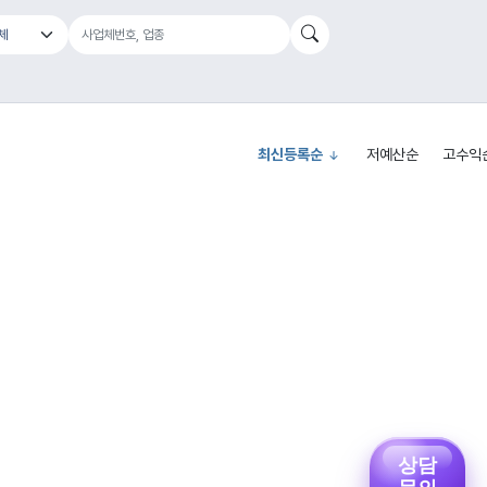
최신등록순
저예산순
고수익
상담