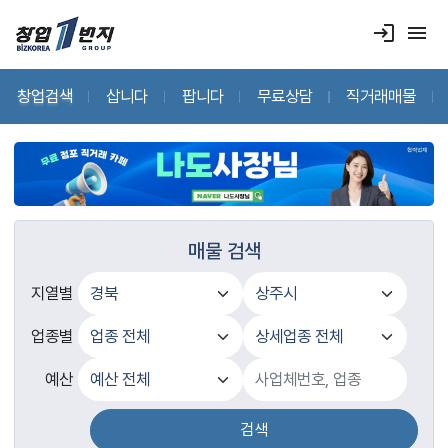
login
menu
창업검색
삽니다
팝니다
무료상담
직거래매물
매물 검색
지열별
업종별
예산
검색