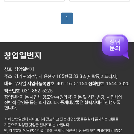
1
상담
문의
창업일번지
상호
창업일번지
주소
경기도 의정부시 용현로 105번길 33 3층(민락동,이프라자)
대표
우재열
사업자등록번호
401-16-51154
전화번호
1644-3020
팩스번호
031-852-5225
창업일번지 는 사업체 양도양수(권리금) 자문 및 허가,변경, 사업체의
전반적 운영을 돕는 회사입니다. 중개대상물은 협력사에서 진행토록
합니다.
저희 창업일번지 사이트에서 광고하고 있는 창업상품들은 실제 존재하는 것들을
기준으로 작성된 것임을 알려드리는 바입니다.
단, 대부분의 양도인은 건물주와의 관계 및 직원관리상 문제 또한 매출저하 (내놓은