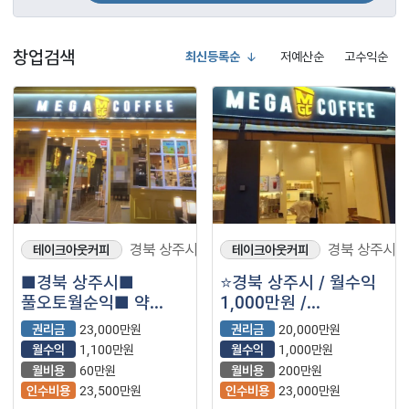
창업검색
최신등록순
저예산순
고수익순
경북 상주시
경북 상주시
테이크아웃커피
테이크아웃커피
■경북 상주시■
⭐경북 상주시 / 월수익
풀오토월순익■ 약
1,000만원 /
1,200만원■ 메가커피
유동인구많은곳 / ＂
권리금
23,000만원
권리금
20,000만원
매장나왔습니다.
메가커피＂ 입니다.⭐
월수익
1,100만원
월수익
1,000만원
월비용
60만원
월비용
200만원
인수비용
23,500만원
인수비용
23,000만원