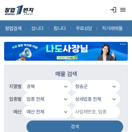
login
menu
창업검색
삽니다
팝니다
무료상담
직거래매물
매물 검색
지열별
업종별
예산
검색