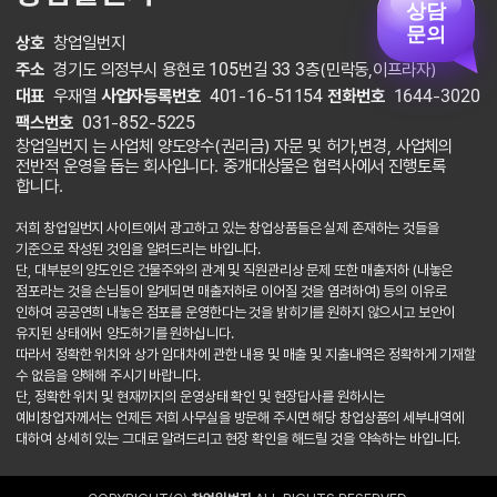
상담
문의
상호
창업일번지
주소
경기도 의정부시 용현로 105번길 33 3층(민락동,이프라자)
대표
우재열
사업자등록번호
401-16-51154
전화번호
1644-3020
팩스번호
031-852-5225
창업일번지 는 사업체 양도양수(권리금) 자문 및 허가,변경, 사업체의
전반적 운영을 돕는 회사입니다. 중개대상물은 협력사에서 진행토록
합니다.
저희 창업일번지 사이트에서 광고하고 있는 창업상품들은 실제 존재하는 것들을
기준으로 작성된 것임을 알려드리는 바입니다.
단, 대부분의 양도인은 건물주와의 관계 및 직원관리상 문제 또한 매출저하 (내놓은
점포라는 것을 손님들이 알게되면 매출저하로 이어질 것을 염려하여) 등의 이유로
인하여 공공연희 내놓은 점포를 운영한다는 것을 밝히기를 원하지 않으시고 보안이
유지된 상태에서 양도하기를 원하십니다.
따라서 정확한 위치와 상가 임대차에 관한 내용 및 매출 및 지출내역은 정확하게 기재할
수 없음을 양해해 주시기 바랍니다.
단, 정확한 위치 및 현재까지의 운영상태 확인 및 현장답사를 원하시는
예비창업자께서는 언제든 저희 사무실을 방문해 주시면 해당 창업상품의 세부내역에
대하여 상세히 있는 그대로 알려드리고 현장 확인을 해드릴 것을 약속하는 바입니다.