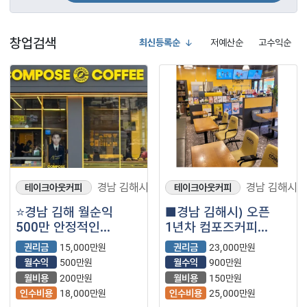
창업검색
최신등록순
저예산순
고수익순
경남 김해시
경남 김해시
테이크아웃커피
테이크아웃커피
⭐경남 김해 월순익
■경남 김해시) 오픈
500만 안정적인
1년차 컴포즈커피
컴포즈커피 매장을
매장을 소개합니다.■
권리금
15,000만원
권리금
23,000만원
소개합니다⭐
월수익
500만원
월수익
900만원
월비용
200만원
월비용
150만원
인수비용
18,000만원
인수비용
25,000만원