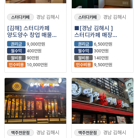
경남 김해시
경남 김해시
스터디카페
스터디카페
[김해] 스터디카페
■[경남 김해시 ]
양도양수 창업 매물
스터디카페 매장
(무인/부업/투잡/스카)
나왔습니다.■
권리금
9,000만원
권리금
6,500만원
월수익
400만원
월수익
300만원
월비용
90만원
월비용
140만원
인수비용
10,000만원
인수비용
9,500만원
경남 김해시
경남 김해시
맥주전문점
맥주전문점