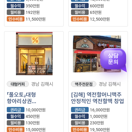
안정적으로 운영가능⭐
월수익
350만원
월수익
600만원
월비용
192만원
월비용
65만원
인수비용
11,500만원
인수비용
12,500만원
상담
문의
경남 김해시
경남 김해시
대형커피
맥주전문점
「풀오토」대형
[김해] 역전할머니맥주
항아리상권
안정적인 역전할맥 창업
【텐퍼센트커피】
권리금
10,000만원
권리금
16,000만원
월수익
450만원
월수익
1,000만원
월비용
130만원
월비용
230만원
인수비용
15,000만원
인수비용
19,500만원