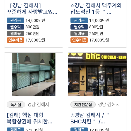
［경남 김해시］
⭐경남 김해시 맥주계의
꾸준하게 사랑받고있는
압도적인 1등 ＂
맥주업계 1등!!
역전할머니맥주＂
권리금
14,000만원
권리금
14,000만원
「역전할머니맥주」
입니다⭐
월수익
800만원
월수익
800만원
입니다!
월비용
260만원
월비용
260만원
인수비용
17,000만원
인수비용
17,000만원
경남 김해시
경남 김해시
독서실
치킨전문점
[김해] 핵심 대형
⭐경남 김해시 / ＂
복합상권에 위치한
BHC치킨＂ /
독서실 양도양수 창업
월고정비용저렴해
권리금
6,500만원
권리금
12,000만원