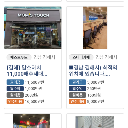
경남 김해시
경남 김해시
패스트푸드
스터디카페
[김해] 맘스터치
■경남 김해시) 최적의
11,000배후세대
위치에 있습니다.
아파트 위치하여 있는
스터디카페 매장을
권리금
11,500만원
권리금
5,000만원
매장을 소개합니다^^
소개합니다.■
월수익
1,000만원
월수익
250만원
월비용
208만원
월비용
160만원
인수비용
16,500만원
인수비용
8,000만원