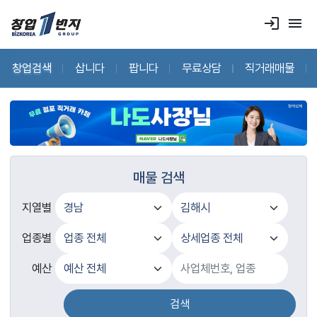
login
menu
창업검색
삽니다
팝니다
무료상담
직거래매물
매물 검색
지열별
업종별
예산
검색