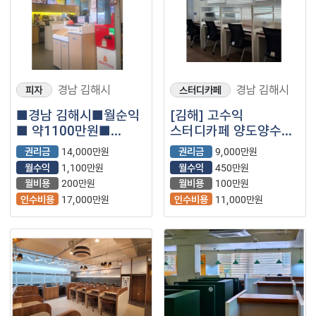
경남 김해시
경남 김해시
피자
스터디카페
■경남 김해시■월순익
[김해] 고수익
■ 약1100만원■
스터디카페 양도양수
맘스터치
창업 매물 (무인/부업/
권리금
14,000만원
권리금
9,000만원
매장나왔습니다.
투잡/스카)
월수익
1,100만원
월수익
450만원
월비용
200만원
월비용
100만원
인수비용
17,000만원
인수비용
11,000만원