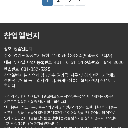
1
2
3
4
창업일번지
상호
창업일번지
주소
경기도 의정부시 용현로 105번길 33 3층(민락동,이프라자)
대표
우재열
사업자등록번호
401-16-51154
전화번호
1644-3020
팩스번호
031-852-5225
창업일번지 는 사업체 양도양수(권리금) 자문 및 허가,변경, 사업체의
전반적 운영을 돕는 회사입니다. 중개대상물은 협력사에서 진행토록
합니다.
저희 창업일번지 사이트에서 광고하고 있는 창업상품들은 실제 존재하는 것들을
기준으로 작성된 것임을 알려드리는 바입니다.
단, 대부분의 양도인은 건물주와의 관계 및 직원관리상 문제 또한 매출저하 (내놓은
점포라는 것을 손님들이 알게되면 매출저하로 이어질 것을 염려하여) 등의 이유로
인하여 공공연희 내놓은 점포를 운영한다는 것을 밝히기를 원하지 않으시고 보안이
유지된 상태에서 양도하기를 원하십니다.