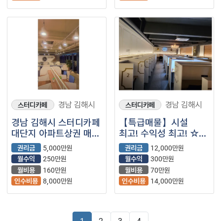
경남 김해시
경남 김해시
스터디카페
스터디카페
경남 김해시 스터디카페
【특급매물】시설
대단지 아파트상권 매장
최고! 수익성 최고! ☆
컨디션 매우 좋은
스터디카페☆ 입니다.
권리금
5,000만원
권리금
12,000만원
매장입니다
월수익
250만원
월수익
300만원
월비용
160만원
월비용
70만원
인수비용
8,000만원
인수비용
14,000만원