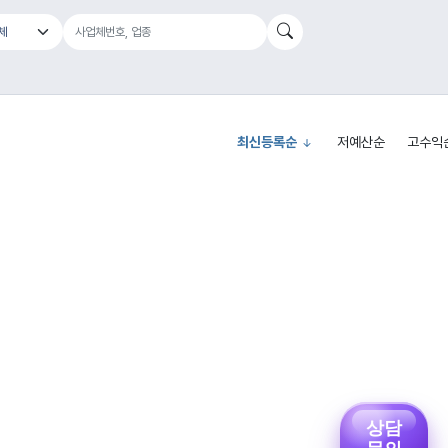
최신등록순
저예산순
고수익
상담