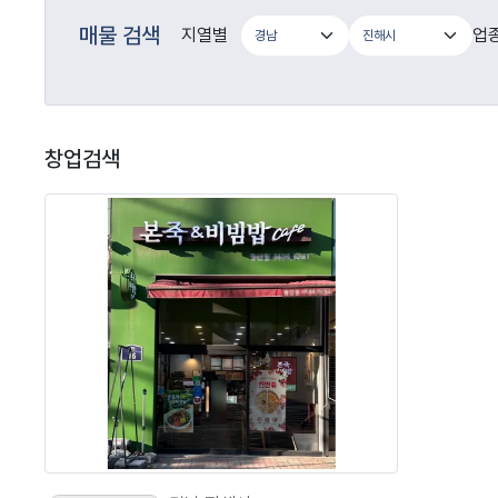
매물 검색
지열별
업
창업검색