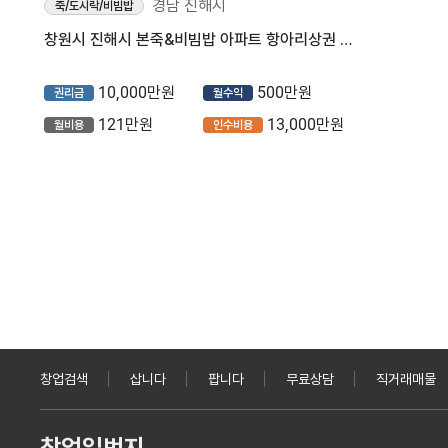
경남 진해시
죽/도시락/비빔밥
창원시 진해시 본죽&비빔밥 아파트 항아리상권 컨디션 좋은 매장입니다
10,000만원
500만원
권리금
월수익
121만원
13,000만원
월비용
인수비용
창업검색
삽니다
팝니다
무료상담
직거래매물
창업일번지