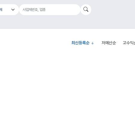
최신등록순
저예산순
고수익