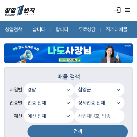
login
menu
창업검색
삽니다
팝니다
무료상담
직거래매물
매물 검색
지열별
업종별
예산
검색