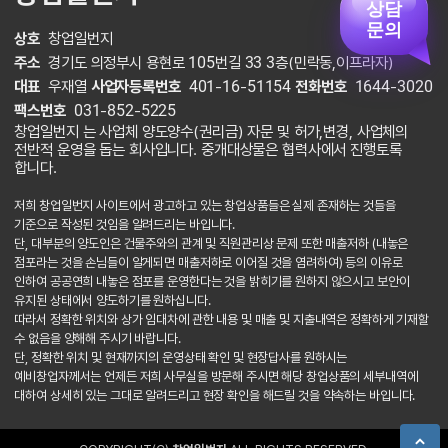
상담
문의
상호
창업일번지
주소
경기도 의정부시 용현로 105번길 33 3층(민락동,이프라자)
대표
우재열
사업자등록번호
401-16-51154
전화번호
1644-3020
팩스번호
031-852-5225
창업일번지 는 사업체 양도양수(권리금) 자문 및 허가,변경, 사업체의
전반적 운영을 돕는 회사입니다. 중개대상물은 협력사에서 진행토록
합니다.
저희 창업일번지 사이트에서 광고하고 있는 창업상품들은 실제 존재하는 것들을
기준으로 작성된 것임을 알려드리는 바입니다.
단, 대부분의 양도인은 건물주와의 관계 및 직원관리상 문제 또한 매출저하 (내놓은
점포라는 것을 손님들이 알게되면 매출저하로 이어질 것을 염려하여) 등의 이유로
인하여 공공연희 내놓은 점포를 운영한다는 것을 밝히기를 원하지 않으시고 보안이
유지된 상태에서 양도하기를 원하십니다.
따라서 정확한 위치와 상가 임대차에 관한 내용 및 매출 및 지출내역은 정확하게 기재할
수 없음을 양해해 주시기 바랍니다.
단, 정확한 위치 및 현재까지의 운영상태 확인 및 현장답사를 원하시는
예비창업자께서는 언제든 저희 사무실을 방문해 주시면 해당 창업상품의 세부내역에
대하여 상세히 있는 그대로 알려드리고 현장 확인을 해드릴 것을 약속하는 바입니다.