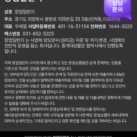
상담
문의
상호
창업일번지
주소
경기도 의정부시 용현로 105번길 33 3층(민락동,이프라자)
대표
우재열
사업자등록번호
401-16-51154
전화번호
1644-3020
팩스번호
031-852-5225
창업일번지 는 사업체 양도양수(권리금) 자문 및 허가,변경, 사업체의
전반적 운영을 돕는 회사입니다. 중개대상물은 협력사에서 진행토록
합니다.
저희 창업일번지 사이트에서 광고하고 있는 창업상품들은 실제 존재하는 것들을
기준으로 작성된 것임을 알려드리는 바입니다.
단, 대부분의 양도인은 건물주와의 관계 및 직원관리상 문제 또한 매출저하 (내놓은
점포라는 것을 손님들이 알게되면 매출저하로 이어질 것을 염려하여) 등의 이유로
인하여 공공연희 내놓은 점포를 운영한다는 것을 밝히기를 원하지 않으시고 보안이
유지된 상태에서 양도하기를 원하십니다.
따라서 정확한 위치와 상가 임대차에 관한 내용 및 매출 및 지출내역은 정확하게 기재할
수 없음을 양해해 주시기 바랍니다.
단, 정확한 위치 및 현재까지의 운영상태 확인 및 현장답사를 원하시는
예비창업자께서는 언제든 저희 사무실을 방문해 주시면 해당 창업상품의 세부내역에
대하여 상세히 있는 그대로 알려드리고 현장 확인을 해드릴 것을 약속하는 바입니다.