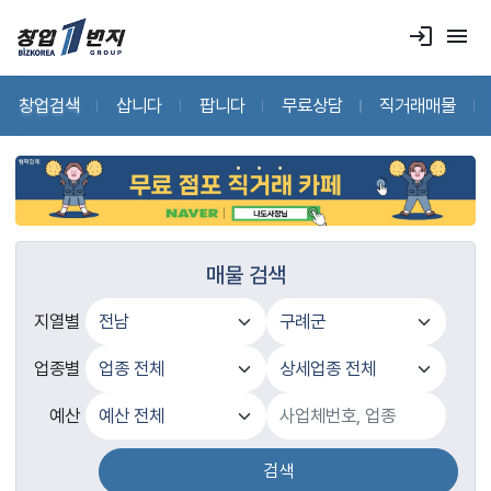
login
menu
창업검색
삽니다
팝니다
무료상담
직거래매물
매물 검색
지열별
업종별
예산
검색