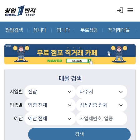
login
menu
창업검색
삽니다
팝니다
무료상담
직거래매물
매물 검색
지열별
업종별
예산
검색