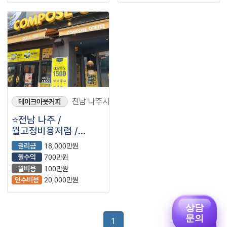
전남 나주시
테이크아웃커피
⭐전남 나주 /
월고정비용저렴 /
배달10%미만 /
권리금
18,000만원
수익성좋은 ＂
월수익
700만원
컴포즈커피＂ 입니다.⭐
월비용
100만원
인수비용
20,000만원
상담
문의
1