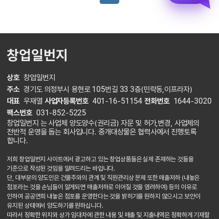
창업일번지
상호
창업일번지
주소
경기도 의정부시 용현로 105번길 33 3층(민락동,이프라자)
대표
우재열
사업자등록번호
401-16-51154
전화번호
1644-3020
팩스번호
031-852-5225
창업일번지 는 사업체 양도양수(권리금) 자문 및 허가,변경, 사업체의
전반적 운영을 돕는 회사입니다. 중개대상물은 협력사에서 진행토록
합니다.
저희 창업일번지 사이트에서 광고하고 있는 창업상품들은 실제 존재하는 것들을
기준으로 작성된 것임을 알려드리는 바입니다.
단, 대부분의 양도인은 건물주와의 관계 및 직원관리상 문제 또한 매출저하 (내놓은
점포라는 것을 손님들이 알게되면 매출저하로 이어질 것을 염려하여) 등의 이유로
인하여 공공연희 내놓은 점포를 운영한다는 것을 밝히기를 원하지 않으시고 보안이
유지된 상태에서 양도하기를 원하십니다.
따라서 정확한 위치와 상가 임대차에 관한 내용 및 매출 및 지출내역은 정확하게 기재할