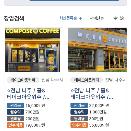
창업검색
최신등록순
저예산순
고수익순
전남 나주시
전남 나주시
테이크아웃커피
테이크아웃커피
⭐전남 나주 / 홀&
⭐전남 나주 / 홀&
테이크아웃위주 /
테이크아웃위주 /
주거상권 / ＂
주거상권 / 고매출 ＂
권리금
16,000만원
권리금
32,000만원
컴포즈커피＂ 입니다.⭐
메가커피＂ 입니다.⭐
월수익
700만원
월수익
1,000만원
월비용
200만원
월비용
300만원
인수비용
19,000만원
인수비용
35,000만원