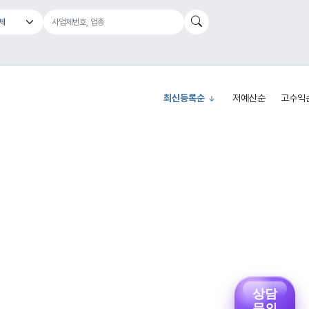
최신등록순
저예산순
고수익
상담