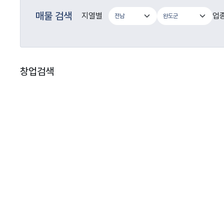
매물 검색
지열별
업
창업검색