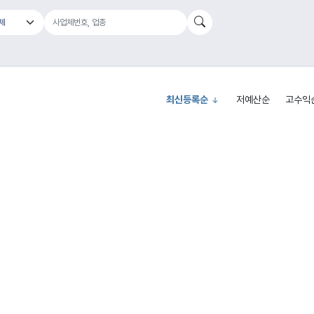
최신등록순
저예산순
고수익