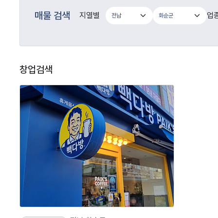
매물 검색
지열별
업
창업검색