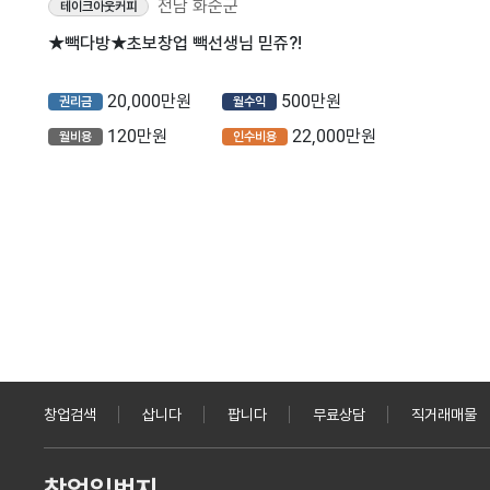
전남 화순군
테이크아웃커피
★빽다방★초보창업 빽선생님 믿쥬?!
20,000만원
500만원
권리금
월수익
120만원
22,000만원
월비용
인수비용
창업검색
삽니다
팝니다
무료상담
직거래매물
창업일번지